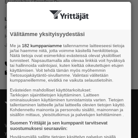
Electrobike / Scanfour Oy
Luottamustoimi
Pälkäneen Yrittäjät
Välitämme yksityisyydestäsi
Hallitus
Jäsen
Me ja
182 kumppaniamme
tallennamme laitteeseesi tietoja
ja/tai haemme niitä, jotta voimme käsitellä henkilötietoja.
Näitä tietoja ovat esimerkiksi evästeissä olevat yksilölliset
tunnisteet. Napsauttamalla alla olevaa linkkiä voit hyväksyä
+358400955673
tai hallinnoida valintojasi, kuten kieltää oikeutettujen etujen
käyttämisen. Voit tehdä tämän myös myöhemmin
jani@electrobike.fi
Tietosuojakäytäntö-sivullamme. Valintasi välitetään
kumppaneillemme, eivätkä ne vaikuta selaustietoihin.
Evästeiden mahdolliset käyttötarkoitukset:
Tarkkojen sijaintitietojen käyttäminen. Laitteen
ominaisuuksien käyttäminen tunnistamista varten. Tietojen
tallentaminen laitteelle ja/tai laitteella olevien tietojen käyttö.
Kohdennettu mainonta ja personoitu sisältö, mainonnan ja
sisällön mittaus, yleisötutkimus ja palvelujen kehittäminen .
Suomen Yrittäjät ja sen kumppanit tarvitsevat
Valtakunnallista, alueellista ja paikallista vaikuttamista pk-
suostumuksesi seuraaviin:
yrittäjien puolesta.
Hyväksymällä sallitte tietojen käsittelyn palvelun sisällä,