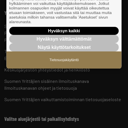
hylkääminen voi vaikuttaa käyttäjäkokemukseen. Jotkut
kolmannen osapuolen myyjät voivat käyttää oikeutettua
Yhteystiedot
etuaan toimiakseen, voit vastustaa sitä tai muuttaa muita
asetuksia milloin tahansa valitsemalla 'Asetukset' sivun
alareunasta.
Suomen Yrittäjät
Hyväksyn kaikki
PL 999, 00101 HELSINKI
Hyväksyn välttämättömät
Puhelinvaihde 09 229 221
Näytä käyttötarkoitukset
Tietosuojaseloste ja evästeet
Evästeasetukset
Tietosuojakäytäntö
Keskusjärjestön yhteystiedot ja henkilöstö
Suomen Yrittäjien sisäinen ilmoituskanava
Ilmoituskanavan ohjeet ja tietosuoja
Suomen Yrittäjien vaikuttamistoiminnan tietosuojaseloste
Valitse aluejärjestö tai paikallisyhdistys