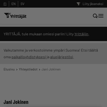
FI
EN
SV
Liity jäseneksi
Hae sivustolta tai kysy suoraan
YRITTÄJÄ, tule mukaan omiesi pariin! Liity
Yrittäjiin
.
Yrittäjien tekoälyltä
Vaikutamme ja verkostoimme ympäri Suomea! Etsi täältä
oma
paikallisyhdistyksesi
ja
aluejärjestösi
.
Hae
Etusivu
Yhteystiedot
Jani Jokinen
Suodata hakutuloksia: näytä kaikki sisältö
Jani Jokinen