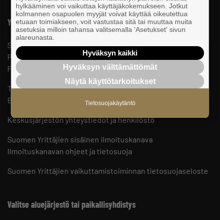
hylkääminen voi vaikuttaa käyttäjäkokemukseen. Jotkut
kolmannen osapuolen myyjät voivat käyttää oikeutettua
Yhteystiedot
etuaan toimiakseen, voit vastustaa sitä tai muuttaa muita
asetuksia milloin tahansa valitsemalla 'Asetukset' sivun
alareunasta.
Suomen Yrittäjät
Hyväksyn kaikki
PL 999, 00101 HELSINKI
Hyväksyn välttämättömät
Puhelinvaihde 09 229 221
Näytä käyttötarkoitukset
Tietosuojaseloste ja evästeet
Evästeasetukset
Tietosuojakäytäntö
Keskusjärjestön yhteystiedot ja henkilöstö
Suomen Yrittäjien sisäinen ilmoituskanava
Ilmoituskanavan ohjeet ja tietosuoja
Suomen Yrittäjien vaikuttamistoiminnan tietosuojaseloste
Valitse aluejärjestö tai paikallisyhdistys