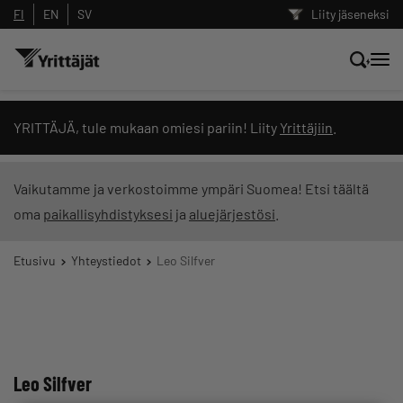
FI
EN
SV
Liity jäseneksi
Hae sivustolta tai kysy suoraan
YRITTÄJÄ, tule mukaan omiesi pariin! Liity
Yrittäjiin
.
Yrittäjien tekoälyltä
Vaikutamme ja verkostoimme ympäri Suomea! Etsi täältä
oma
paikallisyhdistyksesi
ja
aluejärjestösi
.
Hae
Etusivu
Yhteystiedot
Leo Silfver
Suodata hakutuloksia: näytä kaikki sisältö
Leo Silfver