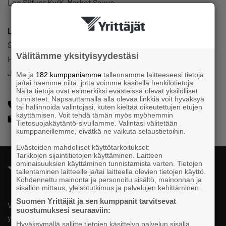
Leo Silfver Ky/K-Market Sauvo
Luottamustoimi
Sauvon Yrittäjät
Välitämme yksityisyydestäsi
Hallitus
Jäsen
Me ja
182 kumppaniamme
tallennamme laitteeseesi tietoja
ja/tai haemme niitä, jotta voimme käsitellä henkilötietoja.
Näitä tietoja ovat esimerkiksi evästeissä olevat yksilölliset
tunnisteet. Napsauttamalla alla olevaa linkkiä voit hyväksyä
+358400920829
tai hallinnoida valintojasi, kuten kieltää oikeutettujen etujen
käyttämisen. Voit tehdä tämän myös myöhemmin
leo.silfver@k-market.com
Tietosuojakäytäntö-sivullamme. Valintasi välitetään
kumppaneillemme, eivätkä ne vaikuta selaustietoihin.
Evästeiden mahdolliset käyttötarkoitukset:
Tarkkojen sijaintitietojen käyttäminen. Laitteen
ominaisuuksien käyttäminen tunnistamista varten. Tietojen
tallentaminen laitteelle ja/tai laitteella olevien tietojen käyttö.
Kohdennettu mainonta ja personoitu sisältö, mainonnan ja
sisällön mittaus, yleisötutkimus ja palvelujen kehittäminen .
Suomen Yrittäjät ja sen kumppanit tarvitsevat
Valtakunnallista, alueellista ja paikallista vaikuttamista pk-
suostumuksesi seuraaviin:
yrittäjien puolesta.
Hyväksymällä sallitte tietojen käsittelyn palvelun sisällä,