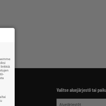
 haemme
iksi
linkkiä
 etujen
tö-
uta
Valitse aluejärjestö tai paik
/tai
tu
jät
Aluejärjestöt