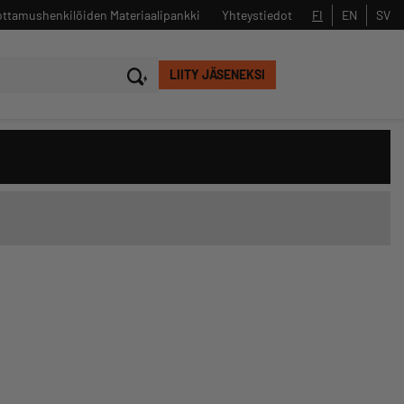
ttamushenkilöiden Materiaalipankki
FI
EN
SV
Yhteystiedot
LIITY JÄSENEKSI
Sulje
Hae