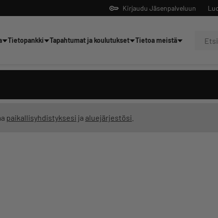
Kirjaudu Jäsenpalveluun
Luo
a
Tietopankki
Tapahtumat ja koulutukset
Tietoa meistä
Yrittäjien tekoälyltä
ma
paikallisyhdistyksesi
ja
aluejärjestösi
.