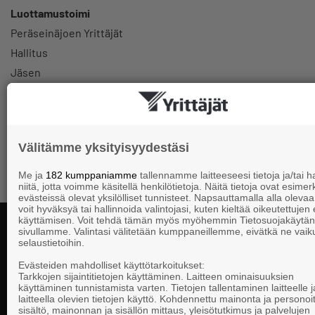
Luottamustoimi
Peräseinäjoen Yrittäjät
Hallitus
Jäsen
0405511096
koivula.pasi@gmail.com
Välitämme yksityisyydestäsi
Me ja
182 kumppaniamme
tallennamme laitteeseesi tietoja ja/tai
niitä, jotta voimme käsitellä henkilötietoja. Näitä tietoja ovat esimerk
evästeissä olevat yksilölliset tunnisteet. Napsauttamalla alla olevaa 
voit hyväksyä tai hallinnoida valintojasi, kuten kieltää oikeutettujen
käyttämisen. Voit tehdä tämän myös myöhemmin Tietosuojakäytän
sivullamme. Valintasi välitetään kumppaneillemme, eivätkä ne vaik
selaustietoihin.
Yhteystiedot
Evästeiden mahdolliset käyttötarkoitukset:
Tarkkojen sijaintitietojen käyttäminen. Laitteen ominaisuuksien
käyttäminen tunnistamista varten. Tietojen tallentaminen laitteelle ja
laitteella olevien tietojen käyttö. Kohdennettu mainonta ja personoi
Suomen Yrittä
sisältö, mainonnan ja sisällön mittaus, yleisötutkimus ja palvelujen
Valtakunnallista, alueellista ja paikallista