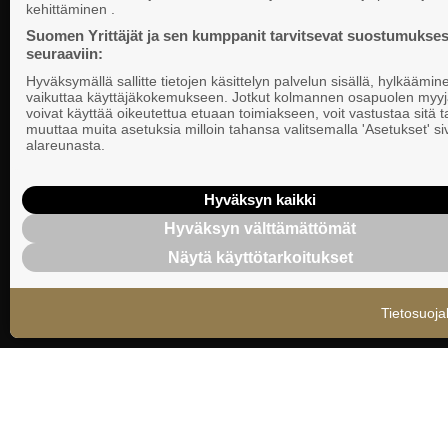
PL 999, 00101
kehittäminen .
vaikuttamista pk-yrittäjien puolesta.
Puhelinvaihde
Suomen Yrittäjät ja sen kumppanit tarvitsevat suostumukses
seuraaviin:
Tietosuojasel
Hyväksymällä sallitte tietojen käsittelyn palvelun sisällä, hylkäämin
Evästeasetuk
vaikuttaa käyttäjäkokemukseen. Jotkut kolmannen osapuolen myyj
voivat käyttää oikeutettua etuaan toimiakseen, voit vastustaa sitä t
muuttaa muita asetuksia milloin tahansa valitsemalla 'Asetukset' s
Keskusjärjest
alareunasta.
Suomen Yrittä
Ilmoituskanav
Hyväksyn kaikki
Hyväksyn välttämättömät
Suomen Yrittä
Näytä käyttötarkoitukset
tietosuojasel
Tietosuoja