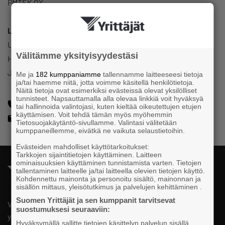
PMTEK OY
Luottamustoimi
Ullavan Yrittäjät
Välitämme yksityisyydestäsi
Hallitus
Jäsen
Me ja
182 kumppaniamme
tallennamme laitteeseesi tietoja
ja/tai haemme niitä, jotta voimme käsitellä henkilötietoja.
Näitä tietoja ovat esimerkiksi evästeissä olevat yksilölliset
tunnisteet. Napsauttamalla alla olevaa linkkiä voit hyväksyä
+358407793009
tai hallinnoida valintojasi, kuten kieltää oikeutettujen etujen
käyttämisen. Voit tehdä tämän myös myöhemmin
peter@kase.fi
Tietosuojakäytäntö-sivullamme. Valintasi välitetään
kumppaneillemme, eivätkä ne vaikuta selaustietoihin.
Evästeiden mahdolliset käyttötarkoitukset:
Tarkkojen sijaintitietojen käyttäminen. Laitteen
ominaisuuksien käyttäminen tunnistamista varten. Tietojen
tallentaminen laitteelle ja/tai laitteella olevien tietojen käyttö.
Kohdennettu mainonta ja personoitu sisältö, mainonnan ja
sisällön mittaus, yleisötutkimus ja palvelujen kehittäminen .
Suomen Yrittäjät ja sen kumppanit tarvitsevat
Valtakunnallista, alueellista ja paikallista vaikuttamista pk-
suostumuksesi seuraaviin:
yrittäjien puolesta.
Hyväksymällä sallitte tietojen käsittelyn palvelun sisällä,