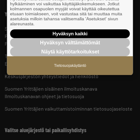
hylkääminen voi vaikuttaa käyttäjäkokemukseen. Jotkut
kolmannen osapuolen myyjät voivat käyttää oikeutettua
Yhteystiedot
etuaan toimiakseen, voit vastustaa sitä tai muuttaa muita
asetuksia milloin tahansa valitsemalla 'Asetukset' sivun
alareunasta.
Suomen Yrittäjät
Hyväksyn kaikki
PL 999, 00101 HELSINKI
Hyväksyn välttämättömät
Puhelinvaihde 09 229 221
Näytä käyttötarkoitukset
Tietosuojaseloste ja evästeet
Evästeasetukset
Tietosuojakäytäntö
Keskusjärjestön yhteystiedot ja henkilöstö
Suomen Yrittäjien sisäinen ilmoituskanava
Ilmoituskanavan ohjeet ja tietosuoja
Suomen Yrittäjien vaikuttamistoiminnan tietosuojaseloste
Valitse aluejärjestö tai paikallisyhdistys