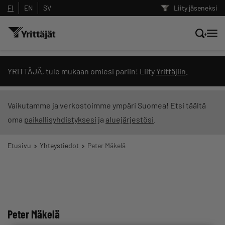
FI
EN
SV
Liity jäseneksi
Hae sivustolta tai kysy suoraan
YRITTÄJÄ, tule mukaan omiesi pariin! Liity
Yrittäjiin
.
Yrittäjien tekoälyltä
Vaikutamme ja verkostoimme ympäri Suomea! Etsi täältä
oma
paikallisyhdistyksesi
ja
aluejärjestösi
.
Hae
Etusivu
Yhteystiedot
Peter Mäkelä
Suodata hakutuloksia: näytä kaikki sisältö
Peter Mäkelä