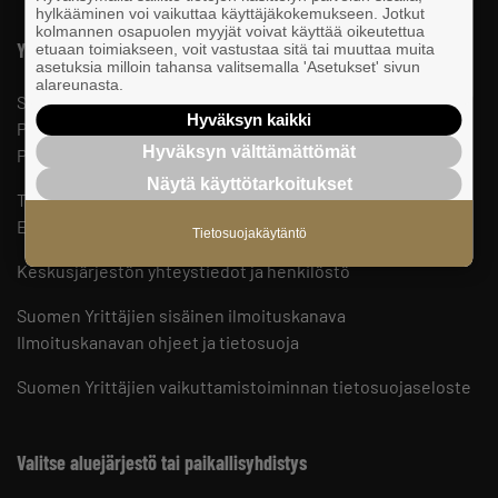
hylkääminen voi vaikuttaa käyttäjäkokemukseen. Jotkut
kolmannen osapuolen myyjät voivat käyttää oikeutettua
Yhteystiedot
etuaan toimiakseen, voit vastustaa sitä tai muuttaa muita
asetuksia milloin tahansa valitsemalla 'Asetukset' sivun
alareunasta.
Suomen Yrittäjät
Hyväksyn kaikki
PL 999, 00101 HELSINKI
Hyväksyn välttämättömät
Puhelinvaihde 09 229 221
Näytä käyttötarkoitukset
Tietosuojaseloste ja evästeet
Evästeasetukset
Tietosuojakäytäntö
Keskusjärjestön yhteystiedot ja henkilöstö
Suomen Yrittäjien sisäinen ilmoituskanava
Ilmoituskanavan ohjeet ja tietosuoja
Suomen Yrittäjien vaikuttamistoiminnan tietosuojaseloste
Valitse aluejärjestö tai paikallisyhdistys