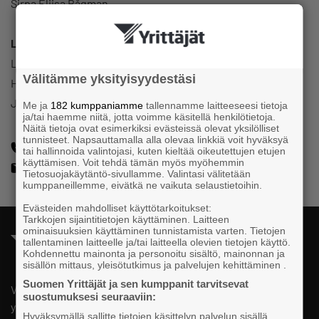
Sirpa Eliisa Bågman
Luottamustoimi
Laukaan Yrittäjät
Välitämme yksityisyydestäsi
Hallitus
Jäsen
Me ja
182 kumppaniamme
tallennamme laitteeseesi tietoja
ja/tai haemme niitä, jotta voimme käsitellä henkilötietoja.
Näitä tietoja ovat esimerkiksi evästeissä olevat yksilölliset
tunnisteet. Napsauttamalla alla olevaa linkkiä voit hyväksyä
+358405770421
tai hallinnoida valintojasi, kuten kieltää oikeutettujen etujen
käyttämisen. Voit tehdä tämän myös myöhemmin
posti@lempileivos.com
Tietosuojakäytäntö-sivullamme. Valintasi välitetään
kumppaneillemme, eivätkä ne vaikuta selaustietoihin.
Evästeiden mahdolliset käyttötarkoitukset:
Tarkkojen sijaintitietojen käyttäminen. Laitteen
ominaisuuksien käyttäminen tunnistamista varten. Tietojen
tallentaminen laitteelle ja/tai laitteella olevien tietojen käyttö.
Kohdennettu mainonta ja personoitu sisältö, mainonnan ja
sisällön mittaus, yleisötutkimus ja palvelujen kehittäminen .
Suomen Yrittäjät ja sen kumppanit tarvitsevat
Valtakunnallista, alueellista ja paikallista vaikuttamista pk-
suostumuksesi seuraaviin:
yrittäjien puolesta.
Hyväksymällä sallitte tietojen käsittelyn palvelun sisällä,