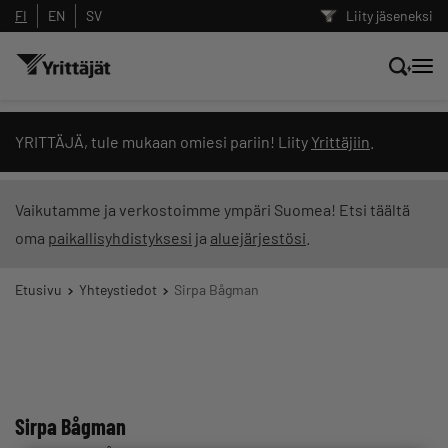
FI
EN
SV
Liity jäseneksi
Hae sivustolta tai kysy suoraan
YRITTÄJÄ, tule mukaan omiesi pariin! Liity
Yrittäjiin
.
Yrittäjien tekoälyltä
Vaikutamme ja verkostoimme ympäri Suomea! Etsi täältä
oma
paikallisyhdistyksesi
ja
aluejärjestösi
.
Hae
Etusivu
Yhteystiedot
Sirpa Bågman
Suodata hakutuloksia: näytä kaikki sisältö
Sirpa Bågman