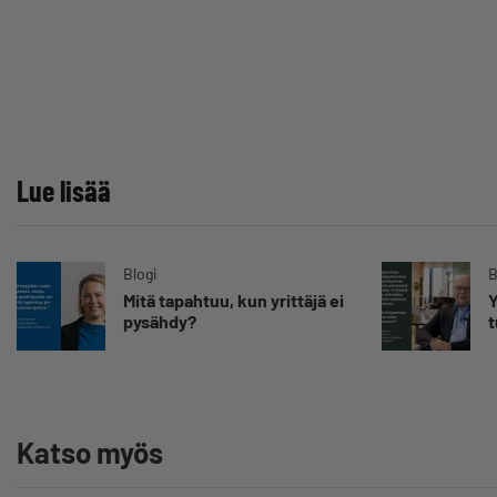
Lue lisää
Blogi
B
Mitä tapahtuu, kun yrittäjä ei
Y
pysähdy?
t
Katso myös