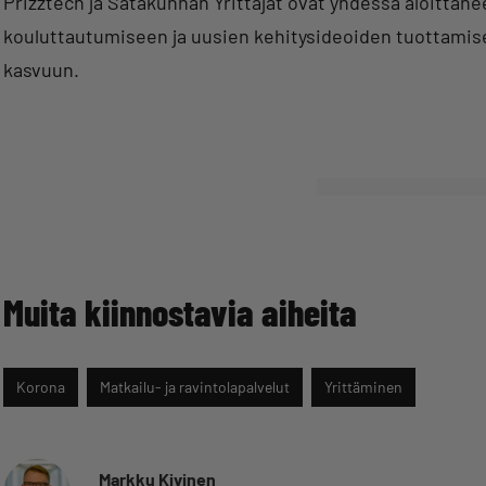
Prizztech ja Satakunnan Yrittäjät ovat yhdessä aloittan
kouluttautumiseen ja uusien kehitysideoiden tuottamisee
kasvuun.
Muita kiinnostavia aiheita
Korona
Matkailu- ja ravintolapalvelut
Yrittäminen
Markku Kivinen