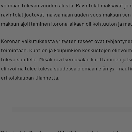
voimaan tulevan vuoden alusta. Ravintolat maksavat jo n
ravintolat joutuvat maksamaan uuden vuosimaksun sen li
maksun ajoittaminen korona-aikaan oli kohtuuton ja ma
Koronan vaikutuksesta yritysten taseet ovat tyhjentyneet,
toimintaan. Kuntien ja kaupunkien keskustojen elinvoima
tulevaisuudelle. Mikäli ravitsemusalan kurittaminen jat
elinvoima tulee tulevaisuudessa olemaan elämys-, nautin
erikoiskaupan tilannetta.