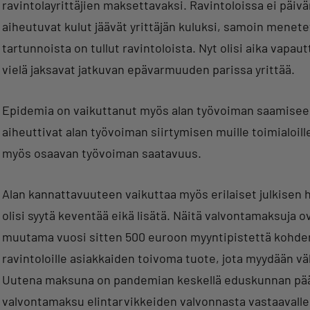
ravintolayrittäjien maksettavaksi. Ravintoloissa ei päivä
aiheutuvat kulut jäävät yrittäjän kuluksi, samoin menetet
tartunnoista on tullut ravintoloista. Nyt olisi aika vapaut
vielä jaksavat jatkuvan epävarmuuden parissa yrittää.
Epidemia on vaikuttanut myös alan työvoiman saamiseen
aiheuttivat alan työvoiman siirtymisen muille toimialoille
myös osaavan työvoiman saatavuus.
Alan kannattavuuteen vaikuttaa myös erilaiset julkisen 
olisi syytä keventää eikä lisätä. Näitä valvontamaksuja
muutama vuosi sitten 500 euroon myyntipistettä kohden
ravintoloille asiakkaiden toivoma tuote, jota myydään vä
Uutena maksuna on pandemian keskellä eduskunnan päät
valvontamaksu elintarvikkeiden valvonnasta vastaavalle