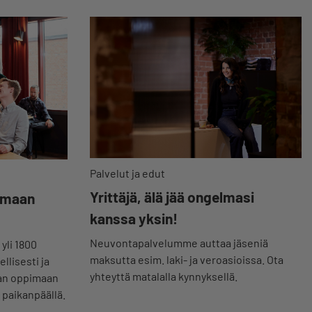
Palvelut ja edut
Yrittäjä, älä jää ongelmasi
tumaan
kanssa yksin!
Neuvontapalvelumme auttaa jäseniä
 yli 1800
maksutta esim. laki- ja veroasioissa. Ota
llisesti ja
yhteyttä matalalla kynnyksellä.
aan oppimaan
 paikanpäällä.