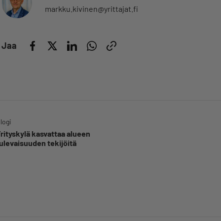
markku.kivinen@yrittajat.fi
Jaa
logi
rityskylä kasvattaa alueen
ulevaisuuden tekijöitä