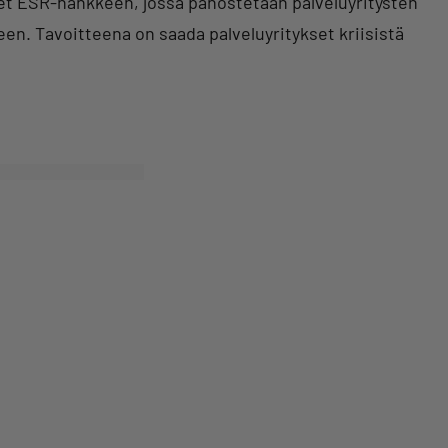
eet ESR-hankkeen, jossa panostetaan palveluyritysten
n. Tavoitteena on saada palveluyritykset kriisistä