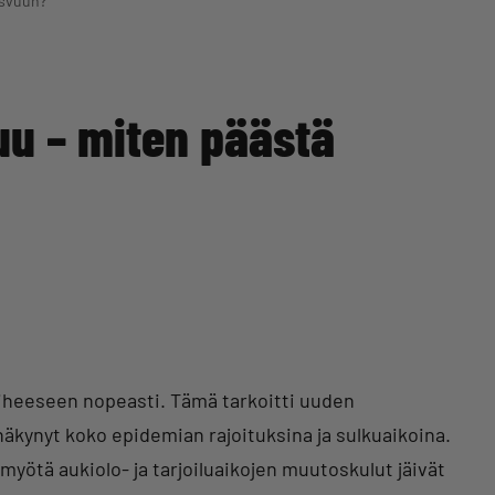
asvuun?
uu – miten päästä
iheeseen nopeasti. Tämä tarkoitti uuden
näkynyt koko epidemian rajoituksina ja sulkuaikoina.
myötä aukiolo- ja tarjoiluaikojen muutoskulut jäivät