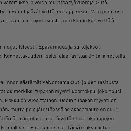
n varoituksella voida muuttaa työvuoroja. Siitä
yt myynnit jäävät yrittäjien tappioiksi. Vain pieni osa
taa ravintolat rajoituksista, niin kauan kun yrittäjät
 negatiivisesti. Epävarmuus ja sulkujaksot
. Kannattavuuden lisäksi alaa rasittaakin tällä hetkellä
hallinnon säätämät valvontamaksut, joiden rasitusta
 ovat esimerkiksi tupakan myyntilupamaksu, joka nousi
. Maksu on vuosittainen. Usein tupakan myynti on
hän, mutta pois jätettäessä asiakaspalaute on suuri.
tämä ravintoloiden ja päivittäistavarakauppojen
 kunnalliselle viranomaiselle. Tämä maksu astuu