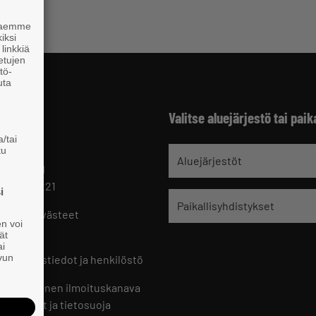
 haemme
iksi
linkkiä
 etujen
tö-
uta
Valitse aluejärjestö tai paik
/tai
tu
jät
Aluejärjestöt
 HELSINKI
 09 229 221
i
Paikallisyhdistykset
oste ja evästeet
en voi
set
ät
ai
ivun
ön yhteystiedot ja henkilöstö
jien sisäinen ilmoituskanava
an ohjeet ja tietosuoja