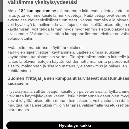
Välitämme yksityisyydestäsi
Me ja
182 kumppaniamme
tallennamme laitteeseesi tietoja ja/tai
niitä, jotta voimme käsitellä henkilötietoja. Näitä tietoja ovat esimerk
evästeissä olevat yksilölliset tunnisteet. Napsauttamalla alla olevaa 
voit hyväksyä tai hallinnoida valintojasi, kuten kieltää oikeutettujen
käyttämisen. Voit tehdä tämän myös myöhemmin Tietosuojakäytän
sivullamme. Valintasi välitetään kumppaneillemme, eivätkä ne vaik
selaustietoihin.
Yhteystiedot
Evästeiden mahdolliset käyttötarkoitukset:
Tarkkojen sijaintitietojen käyttäminen. Laitteen ominaisuuksien
käyttäminen tunnistamista varten. Tietojen tallentaminen laitteelle ja
laitteella olevien tietojen käyttö. Kohdennettu mainonta ja personoi
Suomen Yrittä
sisältö, mainonnan ja sisällön mittaus, yleisötutkimus ja palvelujen
Valtakunnallista, alueellista ja paikallista
PL 999, 00101
kehittäminen .
vaikuttamista pk-yrittäjien puolesta.
Puhelinvaihde
Suomen Yrittäjät ja sen kumppanit tarvitsevat suostumukses
seuraaviin:
Tietosuojasel
Hyväksymällä sallitte tietojen käsittelyn palvelun sisällä, hylkäämin
Evästeasetuk
vaikuttaa käyttäjäkokemukseen. Jotkut kolmannen osapuolen myyj
voivat käyttää oikeutettua etuaan toimiakseen, voit vastustaa sitä t
muuttaa muita asetuksia milloin tahansa valitsemalla 'Asetukset' s
Keskusjärjest
alareunasta.
Suomen Yrittä
Ilmoituskanav
Hyväksyn kaikki