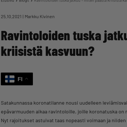
Etusivu
Blogit
Ravintoloiden tuska jatkuu – miten päästä kriisistä k
25.10.2021
Markku Kivinen
Ravintoloiden tuska jatk
kriisistä kasvuun?
FI
Satakunnassa koronatilanne nousi uudelleen leviämisva
epävarmuuden aikaa ravintoloille, joille koronatuska on 
Nyt rajoitukset astuivat taas nopeasti voimaan ja niiden 