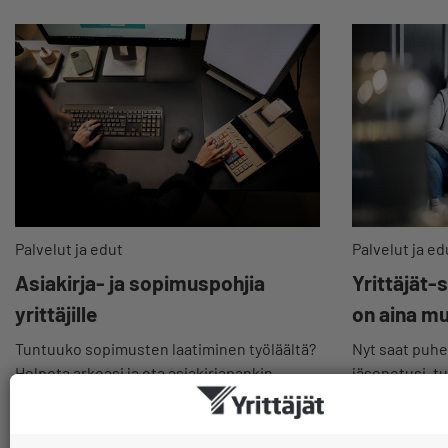
Palvelut ja ed
Palvelut ja edut
Yrittäjät-
Asiakirja- ja sopimuspohjia
on aina m
yrittäjille
Nyt saat puhel
Tuntuuko sopimusten laatiminen työläältä?
jäsenetusi, t
Helpota arkeasi ja ota asiakirjapankin
myös hyödylli
valmiit pohjat käyttöösi.
kiinnostavim