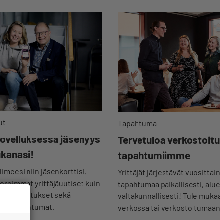
ut
Tapahtuma
sovelluksessa jäsenyys
Tervetuloa verkostoi
ukanasi!
tapahtumiimme
imeesi niin jäsenkorttisi,
Yrittäjät järjestävät vuosittain
uoreimmat yrittäjäuutiset kuin
tapahtumaa paikallisesti, aluee
set koulutukset sekä
valtakunnallisesti! Tule muk
mat tapahtumat.
verkossa tai verkostoitumaan