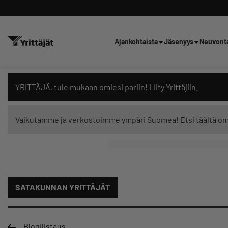
Ajankohtaista
Jäsenyys
Neuvont
Hae sivustolta tai kysy suoraan 
YRITTÄJÄ, tule mukaan omiesi pariin! Liity
Yrittäjiin
.
Vaikutamme ja verkostoimme ympäri Suomea! Etsi täältä o
Suodata hakutuloksia: näytä kaikki sisältö
SATAKUNNAN YRITTÄJÄT
Blogilistaus