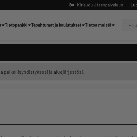
Kirjaudu Jäsenpalveluun
Luo
a
Tietopankki
Tapahtumat ja koulutukset
Tietoa meistä
Yrittäjien tekoälyltä
ma
paikallisyhdistyksesi
ja
aluejärjestösi
.