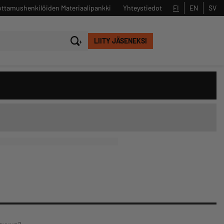
ttamushenkilöiden Materiaalipankki
Yhteystiedot
FI
EN
SV
LIITY JÄSENEKSI
Sulje
Hae