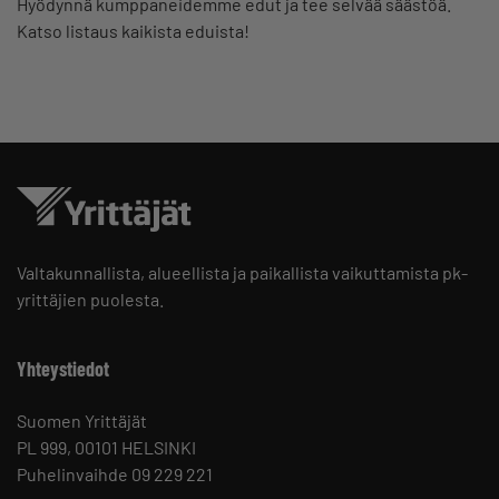
Hyödynnä kumppaneidemme edut ja tee selvää säästöä.
Katso listaus kaikista eduista!
Valtakunnallista, alueellista ja paikallista vaikuttamista pk-
yrittäjien puolesta.
Yhteystiedot
Suomen Yrittäjät
PL 999, 00101 HELSINKI
Puhelinvaihde 09 229 221