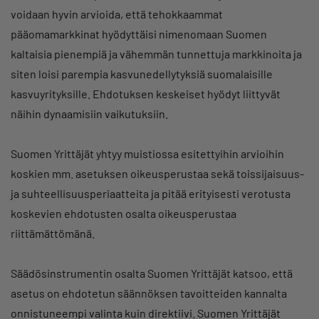
voidaan hyvin arvioida, että tehokkaammat
pääomamarkkinat hyödyttäisi nimenomaan Suomen
kaltaisia pienempiä ja vähemmän tunnettuja markkinoita ja
siten loisi parempia kasvunedellytyksiä suomalaisille
kasvuyrityksille. Ehdotuksen keskeiset hyödyt liittyvät
näihin dynaamisiin vaikutuksiin.
Suomen Yrittäjät yhtyy muistiossa esitettyihin arvioihin
koskien mm. asetuksen oikeusperustaa sekä toissijaisuus-
ja suhteellisuusperiaatteita ja pitää erityisesti verotusta
koskevien ehdotusten osalta oikeusperustaa
riittämättömänä.
Säädösinstrumentin osalta Suomen Yrittäjät katsoo, että
asetus on ehdotetun säännöksen tavoitteiden kannalta
onnistuneempi valinta kuin direktiivi. Suomen Yrittäjät