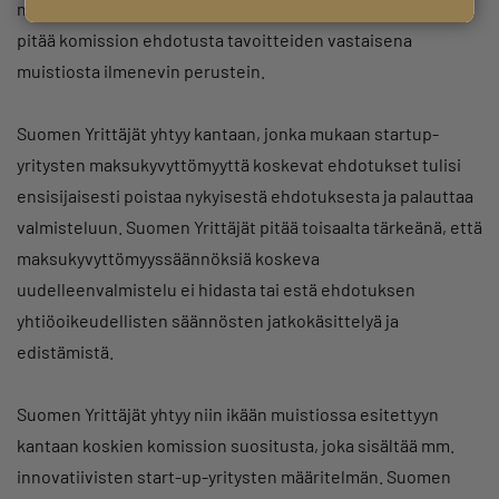
maksukyvyttömyysmenettelystä on sinällään oikea, mutta
pitää komission ehdotusta tavoitteiden vastaisena
muistiosta ilmenevin perustein.
Suomen Yrittäjät yhtyy kantaan, jonka mukaan startup-
yritysten maksukyvyttömyyttä koskevat ehdotukset tulisi
ensisijaisesti poistaa nykyisestä ehdotuksesta ja palauttaa
valmisteluun. Suomen Yrittäjät pitää toisaalta tärkeänä, että
maksukyvyttömyyssäännöksiä koskeva
uudelleenvalmistelu ei hidasta tai estä ehdotuksen
yhtiöoikeudellisten säännösten jatkokäsittelyä ja
edistämistä.
Suomen Yrittäjät yhtyy niin ikään muistiossa esitettyyn
kantaan koskien komission suositusta, joka sisältää mm.
innovatiivisten start-up-yritysten määritelmän. Suomen