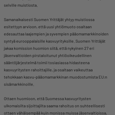
selville muistiosta.
Samanaikaisesti Suomen Yrittäjät yhtyy muistiossa
esitettyyn arvioon, että uusi yhtiömuoto osaltaan
edesauttaa laajempien ja syvempien pääomamarkkinoiden
syntyä eurooppalaisille kasvuyrityksille. Suomen Yrittäjät
jakaa komission huomion siitä, että nykyinen 27 eri
jäsenvaltioiden pirstaloitunut yhtiöoikeudellinen
sääntöjärjestelmä toimii tosiasiassa hidasteena
kasvuyritysten rahoittajille, ja osaltaan vaikeuttaa
tehokkaan kasvu-pääomamarkkinan muodostumista EU:n
sisämarkkinoille.
Ottaen huomioon, että Suomessa kasvuyritysten
ulkomaisilta sijoittajilta saama rahoitus on suhteellisesti
ottaen vähäisempää kuin monissa muissa jäsenvaltioissa,