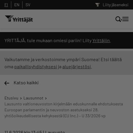
FI
EN
SV
Liity jäseneksi
Hae sivustolta tai kysy suoraan
YRITTÄJÄ, tule mukaan omiesi pariin! Liity
Yrittäjiin
.
Yrittäjien tekoälyltä
Vaikutamme ja verkostoimme ympäri Suomea! Etsi täältä
oma
paikallisyhdistyksesi
ja
aluejärjestösi
.
Hae
Katso kaikki
Suodata hakutuloksia: näytä kaikki sisältö
Etusivu
Lausunnot
Lausunto valtioneuvoston kirjelmään eduskunnalle ehdotuksesta
Euroopan parlamentin ja neuvoston asetukseksi 28.
yhtiöoikeudellisesta kehyksestä (EU Inc.) – U 33/2026 vp
11.6.2026 klo 13:45
Lausunto