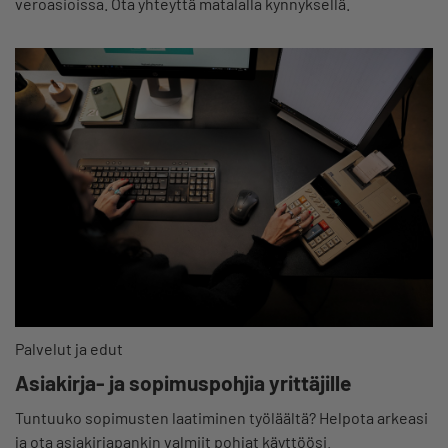
veroasioissa. Ota yhteyttä matalalla kynnyksellä.
Palvelut ja edut
Asiakirja- ja sopimuspohjia yrittäjille
Tuntuuko sopimusten laatiminen työläältä? Helpota arkeasi
ja ota asiakirjapankin valmiit pohjat käyttöösi.