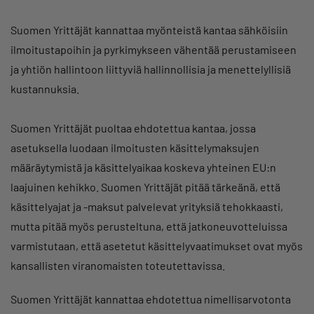
Suomen Yrittäjät kannattaa myönteistä kantaa sähköisiin
ilmoitustapoihin ja pyrkimykseen vähentää perustamiseen
ja yhtiön hallintoon liittyviä hallinnollisia ja menettelyllisiä
kustannuksia.
Suomen Yrittäjät puoltaa ehdotettua kantaa, jossa
asetuksella luodaan ilmoitusten käsittelymaksujen
määräytymistä ja käsittelyaikaa koskeva yhteinen EU:n
laajuinen kehikko. Suomen Yrittäjät pitää tärkeänä, että
käsittelyajat ja -maksut palvelevat yrityksiä tehokkaasti,
mutta pitää myös perusteltuna, että jatkoneuvotteluissa
varmistutaan, että asetetut käsittelyvaatimukset ovat myös
kansallisten viranomaisten toteutettavissa.
Suomen Yrittäjät kannattaa ehdotettua nimellisarvotonta