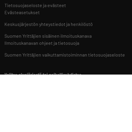
Tietosuojaseloste ja evästeet
Evästeasetukset
Keskusjärjestön yhteystiedot ja henkilöstö
Suomen Yrittäjien sisäinen ilmoituskanava
Ilmoituskanavan ohjeet ja tietosuoja
Suomen Yrittäjien vaikuttamistoiminnan tietosuojaseloste
Valitse aluejärjestö tai paikallisyhdistys
Aluejärjestöt
Paikallisyhdistykset
Suomen Yrittäjät somessa