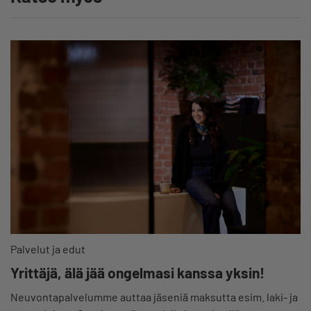
Palvelut ja edut
Yrittäjä, älä jää ongelmasi kanssa yksin!
Neuvontapalvelumme auttaa jäseniä maksutta esim. laki- ja