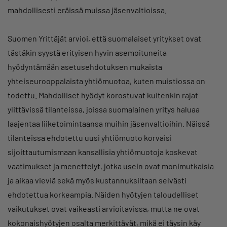
mahdollisesti eräissä muissa jäsenvaltioissa.
Suomen Yrittäjät arvioi, että suomalaiset yritykset ovat
tästäkin syystä erityisen hyvin asemoituneita
hyödyntämään asetusehdotuksen mukaista
yhteiseurooppalaista yhtiömuotoa, kuten muistiossa on
todettu. Mahdolliset hyödyt korostuvat kuitenkin rajat
ylittävissä tilanteissa, joissa suomalainen yritys haluaa
laajentaa liiketoimintaansa muihin jäsenvaltioihin. Näissä
tilanteissa ehdotettu uusi yhtiömuoto korvaisi
sijoittautumismaan kansallisia yhtiömuotoja koskevat
vaatimukset ja menettelyt, jotka usein ovat monimutkaisia
ja aikaa vieviä sekä myös kustannuksiltaan selvästi
ehdotettua korkeampia. Näiden hyötyjen taloudelliset
vaikutukset ovat vaikeasti arvioitavissa, mutta ne ovat
kokonaishyötyjen osalta merkittävät, mikä ei täysin käy