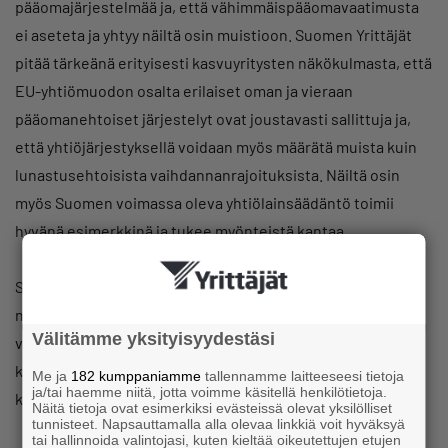
pääomajärjestelmää ja, että vähimmäispääomavaatimusta
ei aseteta ja yhtyy näiltä osin muistioon. Suomen Yrittäjät
pitää tärkeänä erityisesti kasvuyritysten näkökulmasta, että
EU-yhtiömuodon osalta erilaiset oman ja vieraan
pääomanehtoiset järjestelyt ovat joustavasti sallittuja ja,
että yhtiöjärjestyksellä voidaan myös määrätä muista kuin
lunastusehtoisista vaihdannanrajoituksista. Näiltä osin
myös Suomen voimassa oleva yhtiölainsäädäntö toimii
hyvänä esimerkkinä ja tukee myönteistä kantaa.
Suomen Yrittäjät pitää luonnoksen tavoin tärkeänä, että
neuvotteluissa annetaan tarpeellinen huomio myös
Välitämme yksityisyydestäsi
väärinkäytösten ehkäisylle – myös, jotta ehdotuksen
kokonaistavoitteet eivät jää toteutumatta yhtiömuotoa
Me ja
182 kumppaniamme
tallennamme laitteeseesi tietoja
ja/tai haemme niitä, jotta voimme käsitellä henkilötietoja.
koskevan heikon markkinaluottamuksen vuoksi.
Näitä tietoja ovat esimerkiksi evästeissä olevat yksilölliset
tunnisteet. Napsauttamalla alla olevaa linkkiä voit hyväksyä
tai hallinnoida valintojasi, kuten kieltää oikeutettujen etujen