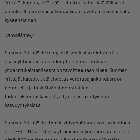
Yrittäjät katsoo, että määritelmä on paitsi sisällöllisesti
ongelmallinen, myös oikeudellisen soveltamisen kannalta
kyseenalainen.
Verosääntely
Suomen Yrittäjät katsoo, että komission ehdotus EU-
osakeyhtiöiden työsuhdeoptioiden verotuksen
yhdenmukaistamisesta on tavoitteeltaan oikea. Suomen
Yrittäjät katsoo, että ehdotus verotusajankohdasta on
perusteltu ja tukisi työsuhdeoptioiden
tarkoituksenmukaista hyödyntämistä erityisesti
kasvuyrityksissä.
Suomen Yrittäjät kuitenkin yhtyy valtioneuvoston kantaan,
että SEUT 114 artiklan käyttäminen oikeusperustana ei ole
riittävä 79 artiklan osalta. Näin ollen Suomen Yrittäjät