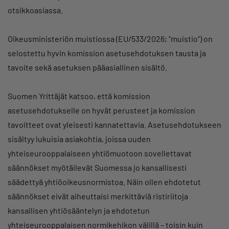
otsikkoasiassa.
Oikeusministeriön muistiossa (EU/533/2026; ”muistio”) on
selostettu hyvin komission asetusehdotuksen tausta ja
tavoite sekä asetuksen pääasiallinen sisältö.
Suomen Yrittäjät katsoo, että komission
asetusehdotukselle on hyvät perusteet ja komission
tavoitteet ovat yleisesti kannatettavia. Asetusehdotukseen
sisältyy lukuisia asiakohtia, joissa uuden
yhteiseurooppalaiseen yhtiömuotoon sovellettavat
säännökset myötäilevät Suomessa jo kansallisesti
säädettyä yhtiöoikeusnormistoa. Näin ollen ehdotetut
säännökset eivät aiheuttaisi merkittäviä ristiriitoja
kansallisen yhtiösääntelyn ja ehdotetun
yhteiseurooppalaisen normikehikon välillä – toisin kuin