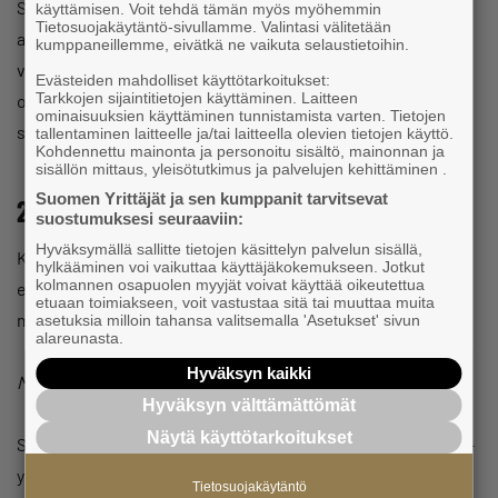
Suomen Yrittäjät kannattaa lähestymistapaa, jossa
käyttämisen. Voit tehdä tämän myös myöhemmin
Tietosuojakäytäntö-sivullamme. Valintasi välitetään
asetusehdotuksen ongelmallisia kohtia pyritään
kumppaneillemme, eivätkä ne vaikuta selaustietoihin.
vähentämään ensisijaisesti jatkoneuvotteluissa, kun kyse
Evästeiden mahdolliset käyttötarkoitukset:
Tarkkojen sijaintitietojen käyttäminen. Laitteen
on tehokkaista ja joustavista yhtiöoikeudellisista
ominaisuuksien käyttäminen tunnistamista varten. Tietojen
säännöksistä ja käytännöistä.
tallentaminen laitteelle ja/tai laitteella olevien tietojen käyttö.
Kohdennettu mainonta ja personoitu sisältö, mainonnan ja
sisällön mittaus, yleisötutkimus ja palvelujen kehittäminen .
Suomen Yrittäjät ja sen kumppanit tarvitsevat
2.2. Muita oikeudenaloja koskevat kannat
suostumuksesi seuraaviin:
Hyväksymällä sallitte tietojen käsittelyn palvelun sisällä,
Komission ehdotukseen sisältyy yhtiöoikeudellisten
hylkääminen voi vaikuttaa käyttäjäkokemukseen. Jotkut
kolmannen osapuolen myyjät voivat käyttää oikeutettua
ehdotusten lisäksi ehdotuksia mm.
etuaan toimiakseen, voit vastustaa sitä tai muuttaa muita
maksukyvyttömyyssääntelyyn sekä verotukseen.
asetuksia milloin tahansa valitsemalla 'Asetukset' sivun
alareunasta.
Hyväksyn kaikki
Maksukyvyttömyyssääntely
Hyväksyn välttämättömät
Näytä käyttötarkoitukset
Suomen Yrittäjät katsoo, että ehdotuksen tavoite start-up-
yrityksiä koskevasta kustannustehokkaasta ja nopeasta
Tietosuojakäytäntö