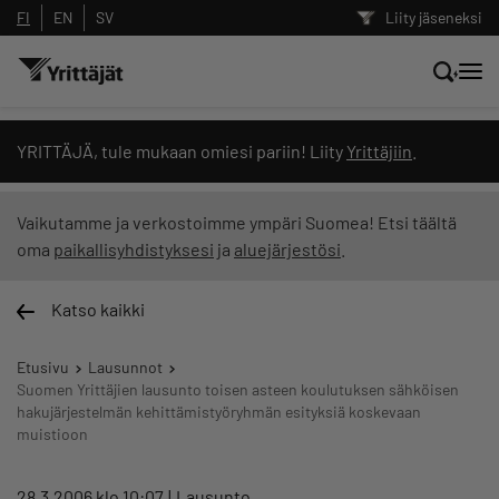
FI
EN
SV
Liity jäseneksi
Hae sivustolta tai kysy suoraan
YRITTÄJÄ, tule mukaan omiesi pariin! Liity
Yrittäjiin
.
Yrittäjien tekoälyltä
Vaikutamme ja verkostoimme ympäri Suomea! Etsi täältä
oma
paikallisyhdistyksesi
ja
aluejärjestösi
.
Hae
Katso kaikki
Suodata hakutuloksia: näytä kaikki sisältö
Etusivu
Lausunnot
Suomen Yrittäjien lausunto toisen asteen koulutuksen sähköisen
hakujärjestelmän kehittämistyöryhmän esityksiä koskevaan
muistioon
28.3.2006 klo 10:07
Lausunto