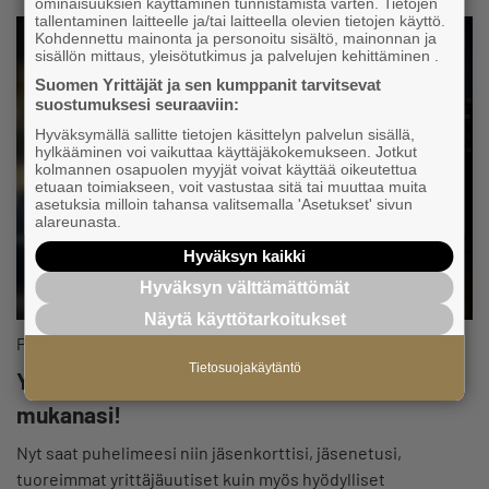
ominaisuuksien käyttäminen tunnistamista varten. Tietojen
tallentaminen laitteelle ja/tai laitteella olevien tietojen käyttö.
Kohdennettu mainonta ja personoitu sisältö, mainonnan ja
sisällön mittaus, yleisötutkimus ja palvelujen kehittäminen .
Suomen Yrittäjät ja sen kumppanit tarvitsevat
suostumuksesi seuraaviin:
Hyväksymällä sallitte tietojen käsittelyn palvelun sisällä,
hylkääminen voi vaikuttaa käyttäjäkokemukseen. Jotkut
kolmannen osapuolen myyjät voivat käyttää oikeutettua
etuaan toimiakseen, voit vastustaa sitä tai muuttaa muita
asetuksia milloin tahansa valitsemalla 'Asetukset' sivun
alareunasta.
Hyväksyn kaikki
Hyväksyn välttämättömät
Näytä käyttötarkoitukset
Palvelut ja edut
Tietosuojakäytäntö
Yrittäjät-sovelluksessa jäsenyys on aina
mukanasi!
Nyt saat puhelimeesi niin jäsenkorttisi, jäsenetusi,
tuoreimmat yrittäjäuutiset kuin myös hyödylliset