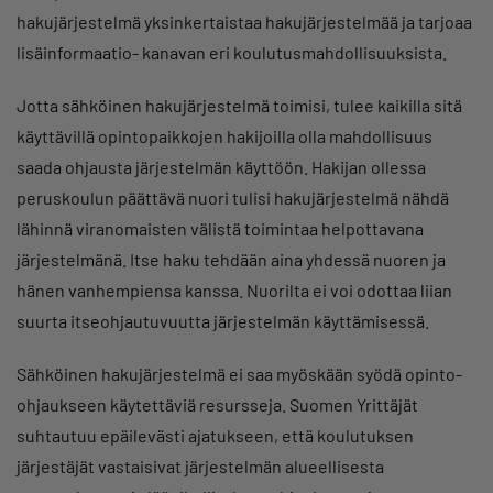
hakujärjestelmä yksinkertaistaa hakujärjestelmää ja tarjoaa
lisäinformaatio- kanavan eri koulutusmahdollisuuksista.
Jotta sähköinen hakujärjestelmä toimisi, tulee kaikilla sitä
käyttävillä opintopaikkojen hakijoilla olla mahdollisuus
saada ohjausta järjestelmän käyttöön. Hakijan ollessa
peruskoulun päättävä nuori tulisi hakujärjestelmä nähdä
lähinnä viranomaisten välistä toimintaa helpottavana
järjestelmänä. Itse haku tehdään aina yhdessä nuoren ja
hänen vanhempiensa kanssa. Nuorilta ei voi odottaa liian
suurta itseohjautuvuutta järjestelmän käyttämisessä.
Sähköinen hakujärjestelmä ei saa myöskään syödä opinto-
ohjaukseen käytettäviä resursseja. Suomen Yrittäjät
suhtautuu epäilevästi ajatukseen, että koulutuksen
järjestäjät vastaisivat järjestelmän alueellisesta