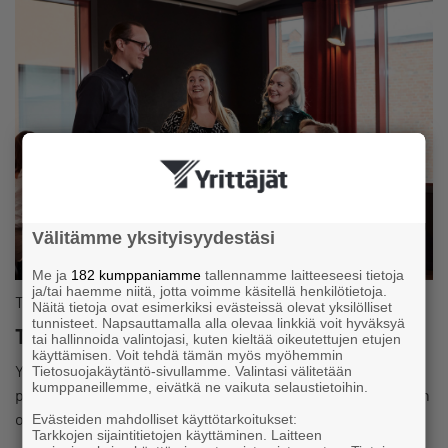
Välitämme yksityisyydestäsi
Me ja
182 kumppaniamme
tallennamme laitteeseesi tietoja
ja/tai haemme niitä, jotta voimme käsitellä henkilötietoja.
Tapahtuma
Näitä tietoja ovat esimerkiksi evästeissä olevat yksilölliset
tunnisteet. Napsauttamalla alla olevaa linkkiä voit hyväksyä
Tervetuloa verkostoitumaan tapahtumiimme
tai hallinnoida valintojasi, kuten kieltää oikeutettujen etujen
käyttämisen. Voit tehdä tämän myös myöhemmin
Yrittäjät järjestävät vuosittain yli 1800 tapahtumaa
Tietosuojakäytäntö-sivullamme. Valintasi välitetään
kumppaneillemme, eivätkä ne vaikuta selaustietoihin.
paikallisesti, alueellisesti ja valtakunnallisesti! Tule mukaan
oppimaan verkossa tai verkostoitumaan paikanpäällä.
Evästeiden mahdolliset käyttötarkoitukset:
Tarkkojen sijaintitietojen käyttäminen. Laitteen