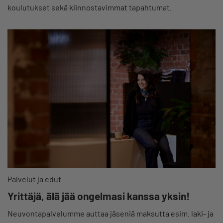
koulutukset sekä kiinnostavimmat tapahtumat.
Palvelut ja edut
Yrittäjä, älä jää ongelmasi kanssa yksin!
Neuvontapalvelumme auttaa jäseniä maksutta esim. laki- ja