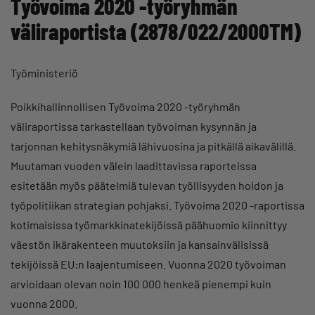
Työvoima 2020 -työryhmän
väliraportista (2878/022/2000TM)
Työministeriö
Poikkihallinnollisen Työvoima 2020 -työryhmän
väliraportissa tarkastellaan työvoiman kysynnän ja
tarjonnan kehitysnäkymiä lähivuosina ja pitkällä aikavälillä.
Muutaman vuoden välein laadittavissa raporteissa
esitetään myös päätelmiä tulevan työllisyyden hoidon ja
työpolitiikan strategian pohjaksi. Työvoima 2020 -raportissa
kotimaisissa työmarkkinatekijöissä päähuomio kiinnittyy
väestön ikärakenteen muutoksiin ja kansainvälisissä
tekijöissä EU:n laajentumiseen. Vuonna 2020 työvoiman
arvioidaan olevan noin 100 000 henkeä pienempi kuin
vuonna 2000.