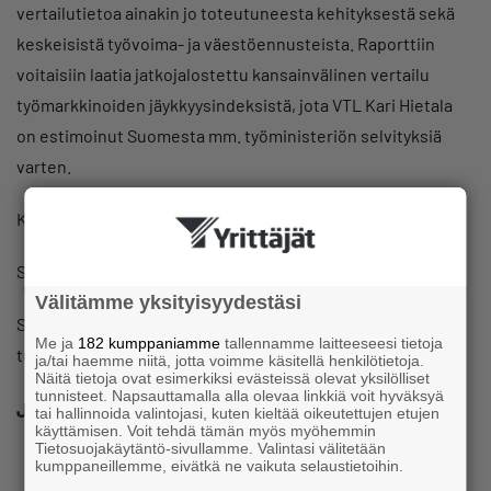
vertailutietoa ainakin jo toteutuneesta kehityksestä sekä
keskeisistä työvoima- ja väestöennusteista. Raporttiin
voitaisiin laatia jatkojalostettu kansainvälinen vertailu
työmarkkinoiden jäykkyysindeksistä, jota VTL Kari Hietala
on estimoinut Suomesta mm. työministeriön selvityksiä
varten.
Kunnioittavasti
SUOMEN YRITTÄJÄT
Välitämme yksityisyydestäsi
Seppo Toivonen
Me ja
182 kumppaniamme
tallennamme laitteeseesi tietoja
tutkimusekonomisti
ja/tai haemme niitä, jotta voimme käsitellä henkilötietoja.
Näitä tietoja ovat esimerkiksi evästeissä olevat yksilölliset
tunnisteet. Napsauttamalla alla olevaa linkkiä voit hyväksyä
Jaa
tai hallinnoida valintojasi, kuten kieltää oikeutettujen etujen
käyttämisen. Voit tehdä tämän myös myöhemmin
Tietosuojakäytäntö-sivullamme. Valintasi välitetään
kumppaneillemme, eivätkä ne vaikuta selaustietoihin.