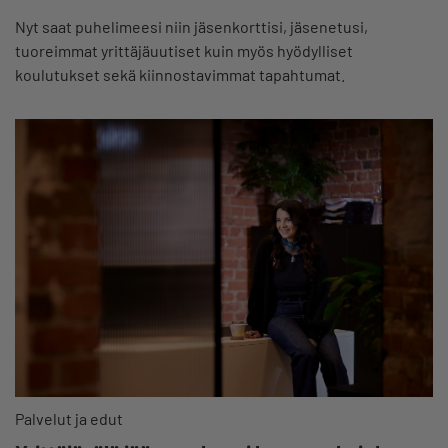
Nyt saat puhelimeesi niin jäsenkorttisi, jäsenetusi,
tuoreimmat yrittäjäuutiset kuin myös hyödylliset
koulutukset sekä kiinnostavimmat tapahtumat.
Palvelut ja edut