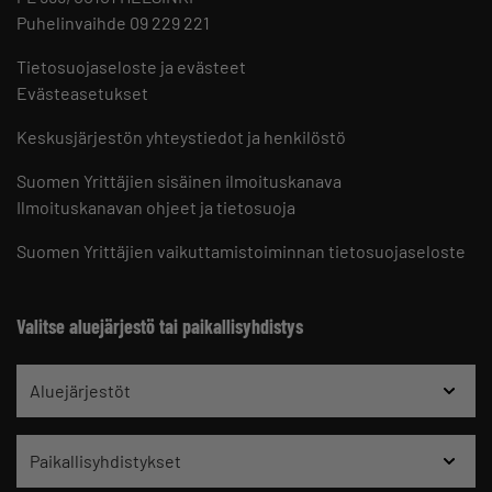
Puhelinvaihde 09 229 221
Tietosuojaseloste ja evästeet
Evästeasetukset
Keskusjärjestön yhteystiedot ja henkilöstö
Suomen Yrittäjien sisäinen ilmoituskanava
Ilmoituskanavan ohjeet ja tietosuoja
Suomen Yrittäjien vaikuttamistoiminnan tietosuojaseloste
Valitse aluejärjestö tai paikallisyhdistys
Aluejärjestöt
Paikallisyhdistykset