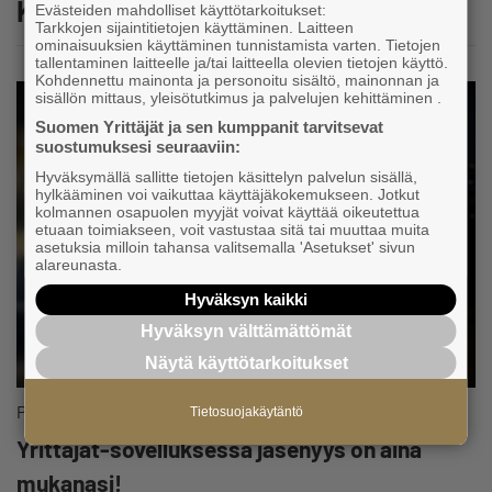
Katso myös
Evästeiden mahdolliset käyttötarkoitukset:
Tarkkojen sijaintitietojen käyttäminen. Laitteen
ominaisuuksien käyttäminen tunnistamista varten. Tietojen
tallentaminen laitteelle ja/tai laitteella olevien tietojen käyttö.
Kohdennettu mainonta ja personoitu sisältö, mainonnan ja
sisällön mittaus, yleisötutkimus ja palvelujen kehittäminen .
Suomen Yrittäjät ja sen kumppanit tarvitsevat
suostumuksesi seuraaviin:
Hyväksymällä sallitte tietojen käsittelyn palvelun sisällä,
hylkääminen voi vaikuttaa käyttäjäkokemukseen. Jotkut
kolmannen osapuolen myyjät voivat käyttää oikeutettua
etuaan toimiakseen, voit vastustaa sitä tai muuttaa muita
asetuksia milloin tahansa valitsemalla 'Asetukset' sivun
alareunasta.
Hyväksyn kaikki
Hyväksyn välttämättömät
Näytä käyttötarkoitukset
Palvelut ja edut
Tietosuojakäytäntö
Yrittäjät-sovelluksessa jäsenyys on aina
mukanasi!