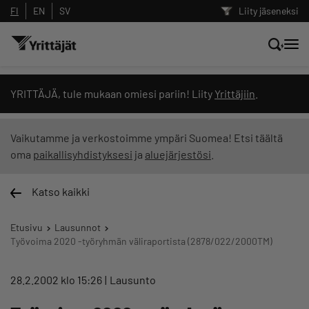
FI
EN
SV
Liity jäseneksi
Hae sivustolta tai kysy suoraan
YRITTÄJÄ, tule mukaan omiesi pariin! Liity
Yrittäjiin
.
Yrittäjien tekoälyltä
Vaikutamme ja verkostoimme ympäri Suomea! Etsi täältä
oma
paikallisyhdistyksesi
ja
aluejärjestösi
.
Hae
Katso kaikki
Suodata hakutuloksia: näytä kaikki sisältö
Etusivu
Lausunnot
Työvoima 2020 -työryhmän väliraportista (2878/022/2000TM)
28.2.2002 klo 15:26
Lausunto