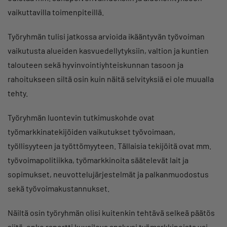
vaikuttavilla toimenpiteillä.
Työryhmän tulisi jatkossa arvioida ikääntyvän työvoiman
vaikutusta alueiden kasvuedellytyksiin, valtion ja kuntien
talouteen sekä hyvinvointiyhteiskunnan tasoon ja
rahoitukseen siltä osin kuin näitä selvityksiä ei ole muualla
tehty.
Työryhmän luontevin tutkimuskohde ovat
työmarkkinatekijöiden vaikutukset työvoimaan,
työllisyyteen ja työttömyyteen. Tällaisia tekijöitä ovat mm.
työvoimapolitiikka, työmarkkinoita säätelevät lait ja
sopimukset, neuvottelujärjestelmät ja palkanmuodostus
sekä työvoimakustannukset.
Näiltä osin työryhmän olisi kuitenkin tehtävä selkeä päätös
siitä, onko raportti kuvaileva analyysi työmarkkinoista vai