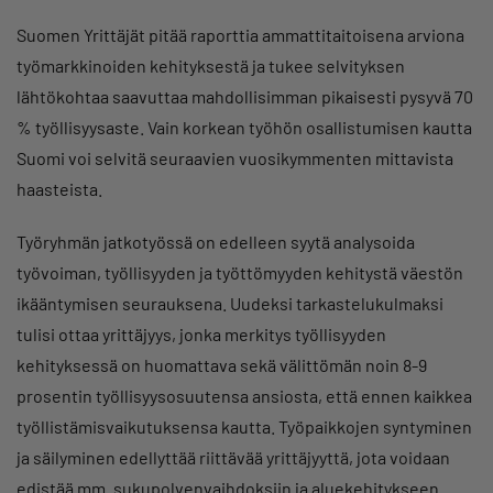
Suomen Yrittäjät pitää raporttia ammattitaitoisena arviona
työmarkkinoiden kehityksestä ja tukee selvityksen
lähtökohtaa saavuttaa mahdollisimman pikaisesti pysyvä 70
% työllisyysaste. Vain korkean työhön osallistumisen kautta
Suomi voi selvitä seuraavien vuosikymmenten mittavista
haasteista.
Työryhmän jatkotyössä on edelleen syytä analysoida
työvoiman, työllisyyden ja työttömyyden kehitystä väestön
ikääntymisen seurauksena. Uudeksi tarkastelukulmaksi
tulisi ottaa yrittäjyys, jonka merkitys työllisyyden
kehityksessä on huomattava sekä välittömän noin 8-9
prosentin työllisyysosuutensa ansiosta, että ennen kaikkea
työllistämisvaikutuksensa kautta. Työpaikkojen syntyminen
ja säilyminen edellyttää riittävää yrittäjyyttä, jota voidaan
edistää mm. sukupolvenvaihdoksiin ja aluekehitykseen