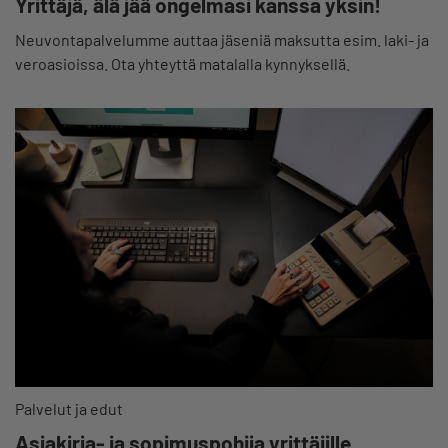
Yrittäjä, älä jää ongelmasi kanssa yksin!
Neuvontapalvelumme auttaa jäseniä maksutta esim. laki- ja
veroasioissa. Ota yhteyttä matalalla kynnyksellä.
Palvelut ja edut
Asiakirja- ja sopimuspohjia yrittäjille