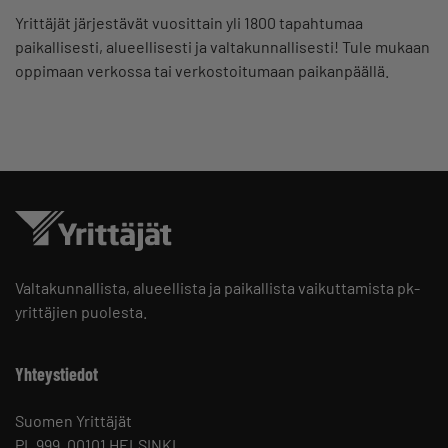
Yrittäjät järjestävät vuosittain yli 1800 tapahtumaa
paikallisesti, alueellisesti ja valtakunnallisesti! Tule mukaan
oppimaan verkossa tai verkostoitumaan paikanpäällä.
Valtakunnallista, alueellista ja paikallista vaikuttamista pk-
yrittäjien puolesta.
Yhteystiedot
Suomen Yrittäjät
PL 999, 00101 HELSINKI