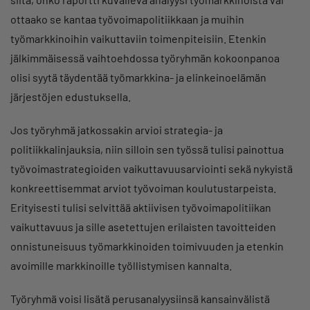
ottaako se kantaa työvoimapolitiikkaan ja muihin
työmarkkinoihin vaikuttaviin toimenpiteisiin. Etenkin
jälkimmäisessä vaihtoehdossa työryhmän kokoonpanoa
olisi syytä täydentää työmarkkina- ja elinkeinoelämän
järjestöjen edustuksella.
Jos työryhmä jatkossakin arvioi strategia- ja
politiikkalinjauksia, niin silloin sen työssä tulisi painottua
työvoimastrategioiden vaikuttavuusarviointi sekä nykyistä
konkreettisemmat arviot työvoiman koulutustarpeista.
Erityisesti tulisi selvittää aktiivisen työvoimapolitiikan
vaikuttavuus ja sille asetettujen erilaisten tavoitteiden
onnistuneisuus työmarkkinoiden toimivuuden ja etenkin
avoimille markkinoille työllistymisen kannalta.
Työryhmä voisi lisätä perusanalyysiinsä kansainvälistä