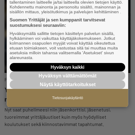
tallentaminen laitteelle ja/tai laitteella olevien tietojen käyttö.
Kohdennettu mainonta ja personoitu sisältö, mainonnan ja
sisällön mittaus, yleisötutkimus ja palvelujen kehittäminen .
Suomen Yrittäjät ja sen kumppanit tarvitsevat
suostumuksesi seuraaviin:
Hyväksymällä sallitte tietojen käsittelyn palvelun sisällä,
hylkääminen voi vaikuttaa käyttäjäkokemukseen. Jotkut
kolmannen osapuolen myyjät voivat käyttää oikeutettua
etuaan toimiakseen, voit vastustaa sitä tai muuttaa muita
asetuksia milloin tahansa valitsemalla 'Asetukset' sivun
alareunasta.
Hyväksyn kaikki
Hyväksyn välttämättömät
Palvelut ja edut
Näytä käyttötarkoitukset
Yrittäjät-sovelluksessa jäsenyys on aina
mukanasi!
Tietosuojakäytäntö
Nyt saat puhelimeesi niin jäsenkorttisi, jäsenetusi,
tuoreimmat yrittäjäuutiset kuin myös hyödylliset
koulutukset sekä kiinnostavimmat tapahtumat.