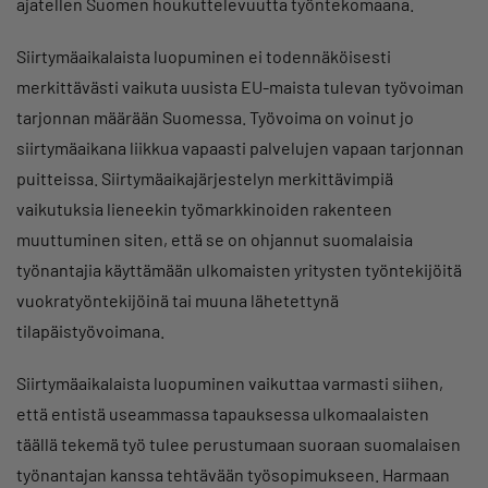
ajatellen Suomen houkuttelevuutta työntekomaana.
Siirtymäaikalaista luopuminen ei todennäköisesti
merkittävästi vaikuta uusista EU-maista tulevan työvoiman
tarjonnan määrään Suomessa. Työvoima on voinut jo
siirtymäaikana liikkua vapaasti palvelujen vapaan tarjonnan
puitteissa. Siirtymäaikajärjestelyn merkittävimpiä
vaikutuksia lieneekin työmarkkinoiden rakenteen
muuttuminen siten, että se on ohjannut suomalaisia
työnantajia käyttämään ulkomaisten yritysten työntekijöitä
vuokratyöntekijöinä tai muuna lähetettynä
tilapäistyövoimana.
Siirtymäaikalaista luopuminen vaikuttaa varmasti siihen,
että entistä useammassa tapauksessa ulkomaalaisten
täällä tekemä työ tulee perustumaan suoraan suomalaisen
työnantajan kanssa tehtävään työsopimukseen. Harmaan