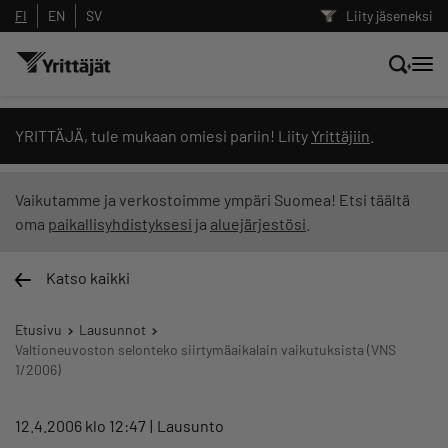
FI
EN
SV
Liity jäseneksi
Hae sivustolta tai kysy suoraan
YRITTÄJÄ, tule mukaan omiesi pariin! Liity
Yrittäjiin
.
Yrittäjien tekoälyltä
Vaikutamme ja verkostoimme ympäri Suomea! Etsi täältä
oma
paikallisyhdistyksesi
ja
aluejärjestösi
.
Hae
Katso kaikki
Suodata hakutuloksia: näytä kaikki sisältö
Etusivu
Lausunnot
Valtioneuvoston selonteko siirtymäaikalain vaikutuksista (VNS
1/2006)
12.4.2006 klo 12:47
Lausunto