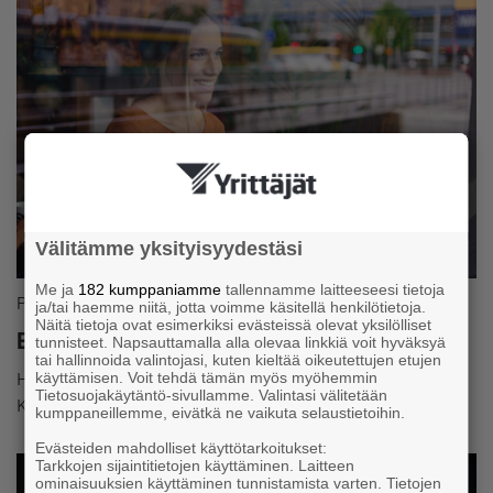
Välitämme yksityisyydestäsi
Me ja
182 kumppaniamme
tallennamme laitteeseesi tietoja
Palvelut ja edut
ja/tai haemme niitä, jotta voimme käsitellä henkilötietoja.
Näitä tietoja ovat esimerkiksi evästeissä olevat yksilölliset
Etuja ja alennuksia jäsenille
tunnisteet. Napsauttamalla alla olevaa linkkiä voit hyväksyä
tai hallinnoida valintojasi, kuten kieltää oikeutettujen etujen
Hyödynnä kumppaneidemme edut ja tee selvää säästöä.
käyttämisen. Voit tehdä tämän myös myöhemmin
Tietosuojakäytäntö-sivullamme. Valintasi välitetään
Katso listaus kaikista eduista!
kumppaneillemme, eivätkä ne vaikuta selaustietoihin.
Evästeiden mahdolliset käyttötarkoitukset:
Tarkkojen sijaintitietojen käyttäminen. Laitteen
ominaisuuksien käyttäminen tunnistamista varten. Tietojen