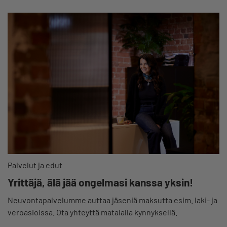
Palvelut ja edut
Yrittäjä, älä jää ongelmasi kanssa yksin!
Neuvontapalvelumme auttaa jäseniä maksutta esim. laki- ja
veroasioissa. Ota yhteyttä matalalla kynnyksellä.