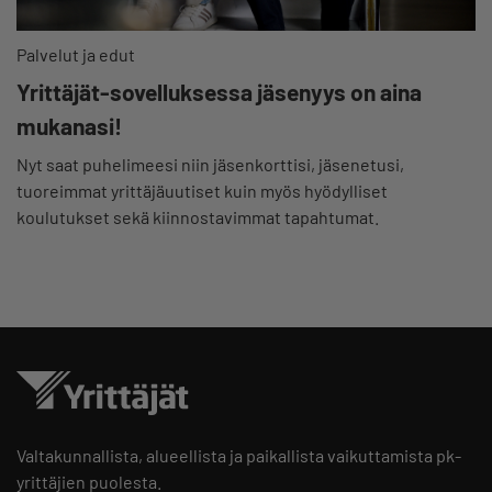
Palvelut ja edut
Yrittäjät-sovelluksessa jäsenyys on aina
mukanasi!
Nyt saat puhelimeesi niin jäsenkorttisi, jäsenetusi,
tuoreimmat yrittäjäuutiset kuin myös hyödylliset
koulutukset sekä kiinnostavimmat tapahtumat.
Valtakunnallista, alueellista ja paikallista vaikuttamista pk-
yrittäjien puolesta.