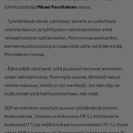
toimitusjohtaja
Mikael Pentikäinen
sanoo.
– Työelämässä olevat odottavat, kenelle on uskottavin
ohjelma kasvun ja työllisyyden vahvistamiseksi sekä
velkaantumisen taittamiseksi. Moni seuraa puolueiden
kannanmuodostusta ja ei osaa vielä valita, ketä äänestää,
Pentikäinen toteaa.
– Äänestäjät odottavat, että puolueet kertovat avoimesti
oman vaihtoehtonsa. Moni myös seuraa, lähteekö talous
viimein kasvuun, mistä on nyt merkkejä. Jos näin käy, se
lisää ymmärrystä hallitusta kohtaan, hän lisää.
SDP on edelleen suosituin puolue työelämässä olevien
keskuudessa. Toisena on kokoomus (16 %), kolmantena
keskusta (11 %) ja neljäntenä perussuomalaiset (10 %). Vuosi
sitten SDP:n kannatus oli 21 prosenttia ja kokoomuksen 15