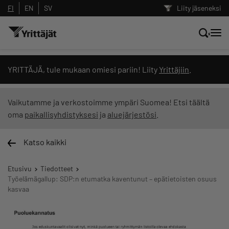
FI
EN
SV
Liity jäseneksi
Hae sivustolta tai kysy suoraan
YRITTÄJÄ, tule mukaan omiesi pariin! Liity
Yrittäjiin
.
Yrittäjien tekoälyltä
Vaikutamme ja verkostoimme ympäri Suomea! Etsi täältä
oma
paikallisyhdistyksesi
ja
aluejärjestösi
.
Hae
Katso kaikki
Suodata hakutuloksia: näytä kaikki sisältö
Etusivu
Tiedotteet
Työelämägallup: SDP:n etumatka kaventunut – epätietoisten osuus
kasvaa