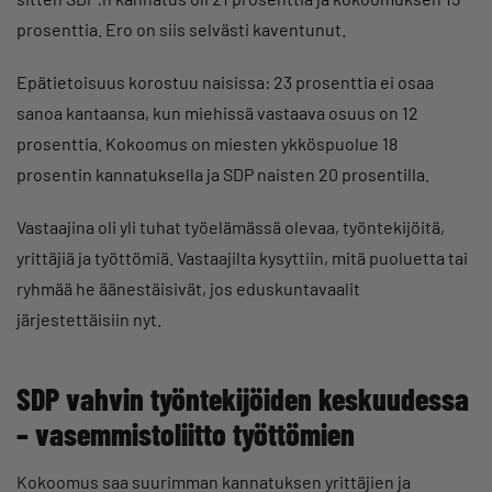
prosenttia. Ero on siis selvästi kaventunut.
Epätietoisuus korostuu naisissa: 23 prosenttia ei osaa
sanoa kantaansa, kun miehissä vastaava osuus on 12
prosenttia. Kokoomus on miesten ykköspuolue 18
prosentin kannatuksella ja SDP naisten 20 prosentilla.
Vastaajina oli yli tuhat työelämässä olevaa, työntekijöitä,
yrittäjiä ja työttömiä. Vastaajilta kysyttiin, mitä puoluetta tai
ryhmää he äänestäisivät, jos eduskuntavaalit
järjestettäisiin nyt.
SDP vahvin työntekijöiden keskuudessa
– vasemmistoliitto työttömien
Kokoomus saa suurimman kannatuksen yrittäjien ja