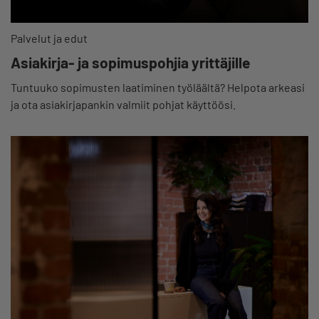
Palvelut ja edut
Asiakirja- ja sopimuspohjia yrittäjille
Tuntuuko sopimusten laatiminen työläältä? Helpota arkeasi
ja ota asiakirjapankin valmiit pohjat käyttöösi.