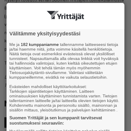
8.–18.5.2026. Vastaajia oli 1 098 työelämässä mukana olevaa
(palkansaajat, yrittäjät, työttömät). Vastaajat olivat 18–69-
vuotiaita suomalaisia. Aineisto edustaa työelämässä
mukana olevia suomalaisia. Tulosten luottamusväli
Välitämme yksityisyydestäsi
kokonaistuloksen osalta on 3,0 prosenttiyksikköä 50
Me ja
182 kumppaniamme
tallennamme laitteeseesi tietoja
prosentin tulostasolla.
ja/tai haemme niitä, jotta voimme käsitellä henkilötietoja.
Näitä tietoja ovat esimerkiksi evästeissä olevat yksilölliset
tunnisteet. Napsauttamalla alla olevaa linkkiä voit hyväksyä
Tutustu tuloksiin
tästä
.
tai hallinnoida valintojasi, kuten kieltää oikeutettujen etujen
käyttämisen. Voit tehdä tämän myös myöhemmin
Tietosuojakäytäntö-sivullamme. Valintasi välitetään
Lisätietoja: toimitusjohtaja Mikael Pentikäinen, 040 504
kumppaneillemme, eivätkä ne vaikuta selaustietoihin.
1944, mikael.pentikainen@yrittajat.fi, Suomen Yrittäjät
Evästeiden mahdolliset käyttötarkoitukset:
Tarkkojen sijaintitietojen käyttäminen. Laitteen
ominaisuuksien käyttäminen tunnistamista varten. Tietojen
Muita kiinnostavia aiheita
tallentaminen laitteelle ja/tai laitteella olevien tietojen käyttö.
Kohdennettu mainonta ja personoitu sisältö, mainonnan ja
sisällön mittaus, yleisötutkimus ja palvelujen kehittäminen .
Suomen Yrittäjät ja sen kumppanit tarvitsevat
Gallup
suostumuksesi seuraaviin: