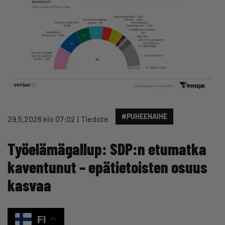
#PUHEENAIHE
29.5.2026 klo 07:02
Tiedote
Työelämägallup: SDP:n etumatka
kaventunut – epätietoisten osuus
kasvaa
FI