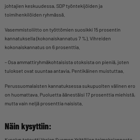
johtajien keskuudessa, SDP työntekijöiden ja
toimihenkilöiden ryhmässä.
Vasemmistoliitto on työttömien suosikki 15 prosentin
kannatuksella (kokonaiskannatus 7 %). Vihreiden
kokonaiskannatus on 6 prosenttia.
– Osa ammattiryhmäkohtaisista otoksista on pieniä, joten
tulokset ovat suuntaa antavia, Pentikäinen muistuttaa.
Perussuomalaisten kannatuksessa sukupuolten välinen ero
on huomattava. Puoluetta äänestäisi 17 prosenttia miehistä,
mutta vain neljä prosenttia naisista.
Näin kysyttiin:
Kyselyn toteutti Verian Suomen Yrittäjien toimeksiannosta