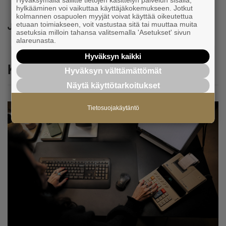
Hyväksymällä sallitte tietojen käsittelyn palvelun sisällä,
hylkääminen voi vaikuttaa käyttäjäkokemukseen. Jotkut
kolmannen osapuolen myyjät voivat käyttää oikeutettua
etuaan toimiakseen, voit vastustaa sitä tai muuttaa muita
Jaa
asetuksia milloin tahansa valitsemalla 'Asetukset' sivun
alareunasta.
Hyväksyn kaikki
Katso myös
Hyväksyn välttämättömät
Näytä käyttötarkoitukset
Tietosuojakäytäntö