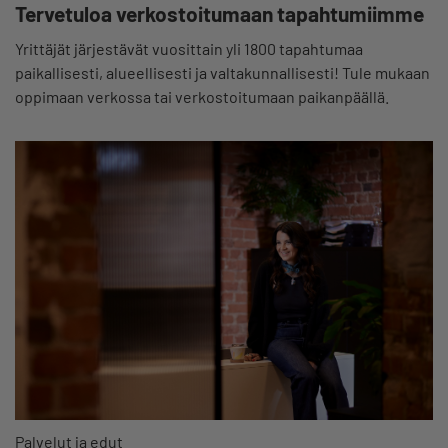
Tervetuloa verkostoitumaan tapahtumiimme
Yrittäjät järjestävät vuosittain yli 1800 tapahtumaa
paikallisesti, alueellisesti ja valtakunnallisesti! Tule mukaan
oppimaan verkossa tai verkostoitumaan paikanpäällä.
Palvelut ja edut