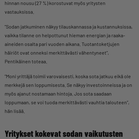
hinnan nousu (27 %) korostuvat myös yritysten
vastauksissa.
”Sodan jatkuminen näkyy tilauskannassa ja kustannuksissa,
vaikka tilanne on helpottunut hieman energian ja raaka-
aineiden osalta pari vuoden aikana. Tuotantoketjujen
häiriöt ovat onneksi merkittävästi vähentyneet”,
Pentikäinen toteaa.
”Moni yrittäjä toimii varovaisesti, koska sota jatkuu eikä ole
merkkejä sen loppumisesta. Se näkyy investoinneissa ja on
myös ajanut nostamaan hintoja. Jos sota saadaan
loppumaan, se voi tuoda merkittävästi vauhtia talouteen”,
hän lisää.
Yritykset kokevat sodan vaikutusten