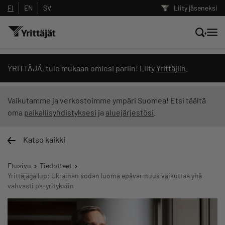
FI
EN
SV
Liity jäseneksi
Hae sivustolta tai kysy suoraan
YRITTÄJÄ, tule mukaan omiesi pariin! Liity
Yrittäjiin
.
Yrittäjien tekoälyltä
Vaikutamme ja verkostoimme ympäri Suomea! Etsi täältä
oma
paikallisyhdistyksesi
ja
aluejärjestösi
.
Hae
Katso kaikki
Suodata hakutuloksia: näytä kaikki sisältö
Etusivu
Tiedotteet
Yrittäjägallup: Ukrainan sodan luoma epävarmuus vaikuttaa yhä
vahvasti pk-yrityksiin