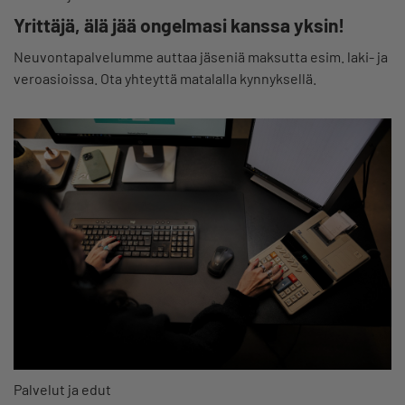
Yrittäjä, älä jää ongelmasi kanssa yksin!
Neuvontapalvelumme auttaa jäseniä maksutta esim. laki- ja
veroasioissa. Ota yhteyttä matalalla kynnyksellä.
Palvelut ja edut