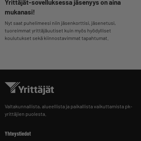
Yrittäjät-sovelluksessa jäsenyys on aina
mukanasi!
Nyt saat puhelimeesi niin jäsenkorttisi, jäsenetusi,
tuoreimmat yrittäjäuutiset kuin myös hyödylliset
koulutukset sekä kiinnostavimmat tapahtumat.
Valtakunnallista, alueellista ja paikallista vaikuttamista pk-
yrittäjien puolesta.
Yhteystiedot