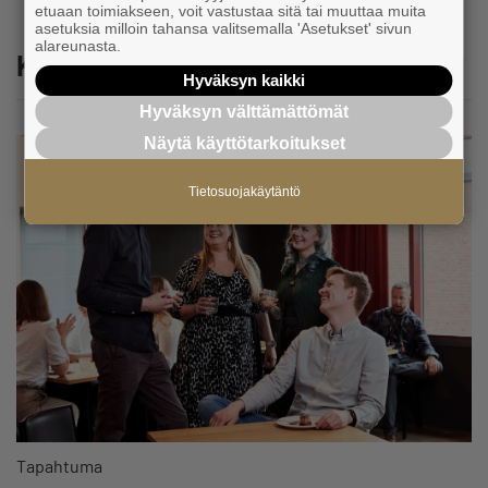
etuaan toimiakseen, voit vastustaa sitä tai muuttaa muita
asetuksia milloin tahansa valitsemalla 'Asetukset' sivun
alareunasta.
Katso myös
Hyväksyn kaikki
Hyväksyn välttämättömät
Näytä käyttötarkoitukset
Tietosuojakäytäntö
Tapahtuma