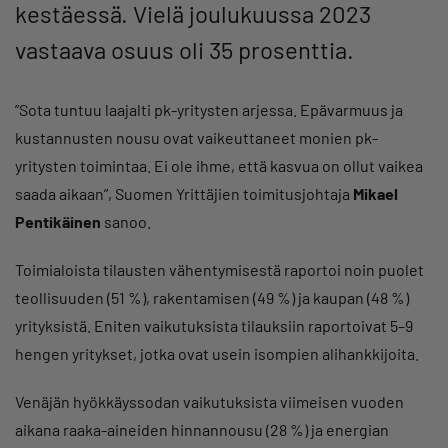
kestäessä. Vielä joulukuussa 2023
vastaava osuus oli 35 prosenttia.
”Sota tuntuu laajalti pk-yritysten arjessa. Epävarmuus ja
kustannusten nousu ovat vaikeuttaneet monien pk-
yritysten toimintaa. Ei ole ihme, että kasvua on ollut vaikea
saada aikaan”, Suomen Yrittäjien toimitusjohtaja
Mikael
Pentikäinen
sanoo.
Toimialoista tilausten vähentymisestä raportoi noin puolet
teollisuuden (51 %), rakentamisen (49 %) ja kaupan (48 %)
yrityksistä. Eniten vaikutuksista tilauksiin raportoivat 5–9
hengen yritykset, jotka ovat usein isompien alihankkijoita.
Venäjän hyökkäyssodan vaikutuksista viimeisen vuoden
aikana raaka-aineiden hinnannousu (28 %) ja energian