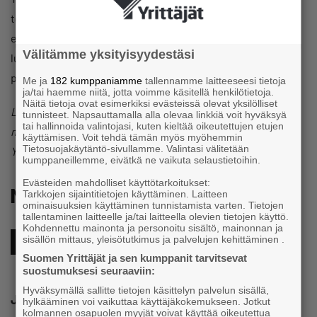
toimeksiannosta. Yrittäjägallupiin vastasi 1 175 pk-yrityksen
edustajaa pk-yrityksen edustajaa 1.–8.10.2025. Tulosten
Välitämme yksityisyydestäsi
luottamusväli on kokonaistulosten osalta 2,9
prosenttiyksikköä suuntaansa.
Me ja
182 kumppaniamme
tallennamme laitteeseesi tietoja
ja/tai haemme niitä, jotta voimme käsitellä henkilötietoja.
Näitä tietoja ovat esimerkiksi evästeissä olevat yksilölliset
Lisätietoja: toimitusjohtaja Mikael Pentikäinen,
tunnisteet. Napsauttamalla alla olevaa linkkiä voit hyväksyä
tai hallinnoida valintojasi, kuten kieltää oikeutettujen etujen
mikael.pentikainen@yrittajat.fi, 040 504 1944, Suomen
käyttämisen. Voit tehdä tämän myös myöhemmin
Tietosuojakäytäntö-sivullamme. Valintasi välitetään
Yrittäjät
kumppaneillemme, eivätkä ne vaikuta selaustietoihin.
Evästeiden mahdolliset käyttötarkoitukset:
Muita kiinnostavia aiheita
Tarkkojen sijaintitietojen käyttäminen. Laitteen
ominaisuuksien käyttäminen tunnistamista varten. Tietojen
tallentaminen laitteelle ja/tai laitteella olevien tietojen käyttö.
Kohdennettu mainonta ja personoitu sisältö, mainonnan ja
sisällön mittaus, yleisötutkimus ja palvelujen kehittäminen .
Gallup
Suomen Yrittäjät ja sen kumppanit tarvitsevat
suostumuksesi seuraaviin:
Hyväksymällä sallitte tietojen käsittelyn palvelun sisällä,
Jaa
hylkääminen voi vaikuttaa käyttäjäkokemukseen. Jotkut
kolmannen osapuolen myyjät voivat käyttää oikeutettua