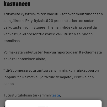
kasvaneen
Yrityksiltä kysyttiin, miten vaikutukset ovat muuttuneet sen
alun jälkeen. Pk-yrityksistä 20 prosenttia kertoo sodan
vaikutusten voimistuneen hieman, yhdeksän prosenttia
vahvasti ja 38 prosenttia kokee vaikutusten säilyneen
ennallaan.
Voimakasta vaikutusten kasvua raportoidaan Itä-Suomesta
sekä rakentamisen alalta.
”Itä-Suomessa sota tuntuu vahvimmin, kun rajakauppa on
loppunut eikä matkailijoita tule Venäjältä”, Pentikäinen
sanoo.
Tutustu tuloksiin tarkemmin
tästä
.
Yrittäjägallupin toteutti Verian Suomen Yrittäjien