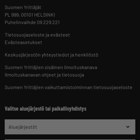
Suomen Yrittäjät
PL 999, 00101 HELSINKI
Puhelinvaihde 09 229 221
Tietosuojaseloste ja evästeet
Evästeasetukset
Keskusjärjestön yhteystiedot ja henkilöstö
Suomen Yrittäjien sisäinen ilmoituskanava
Ilmoituskanavan ohjeet ja tietosuoja
Suomen Yrittäjien vaikuttamistoiminnan tietosuojaseloste
Valitse aluejärjestö tai paikallisyhdistys
Aluejärjestöt