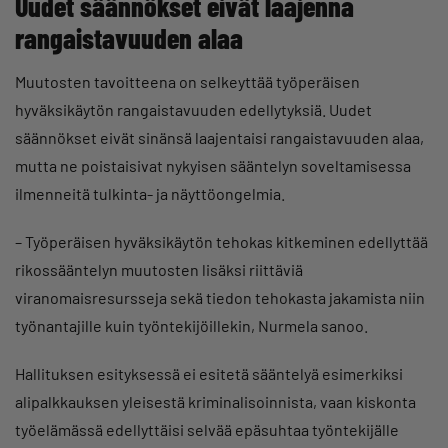
Uudet säännökset eivät laajenna
rangaistavuuden alaa
Muutosten tavoitteena on selkeyttää työperäisen
hyväksikäytön rangaistavuuden edellytyksiä. Uudet
säännökset eivät sinänsä laajentaisi rangaistavuuden alaa,
mutta ne poistaisivat nykyisen sääntelyn soveltamisessa
ilmenneitä tulkinta- ja näyttöongelmia.
– Työperäisen hyväksikäytön tehokas kitkeminen edellyttää
rikossääntelyn muutosten lisäksi riittäviä
viranomaisresursseja sekä tiedon tehokasta jakamista niin
työnantajille kuin työntekijöillekin, Nurmela sanoo.
Hallituksen esityksessä ei esitetä sääntelyä esimerkiksi
alipalkkauksen yleisestä kriminalisoinnista, vaan kiskonta
työelämässä edellyttäisi selvää epäsuhtaa työntekijälle