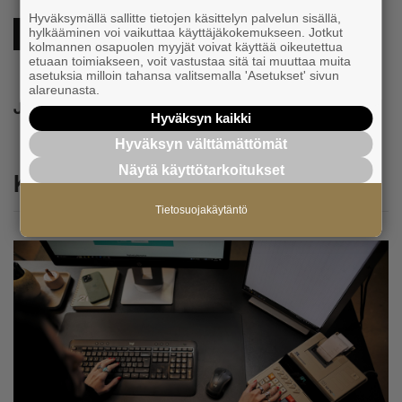
Hyväksymällä sallitte tietojen käsittelyn palvelun sisällä,
hylkääminen voi vaikuttaa käyttäjäkokemukseen. Jotkut
Työnantaja
kolmannen osapuolen myyjät voivat käyttää oikeutettua
etuaan toimiakseen, voit vastustaa sitä tai muuttaa muita
asetuksia milloin tahansa valitsemalla 'Asetukset' sivun
alareunasta.
Jaa
Hyväksyn kaikki
Hyväksyn välttämättömät
Näytä käyttötarkoitukset
Katso myös
Tietosuojakäytäntö