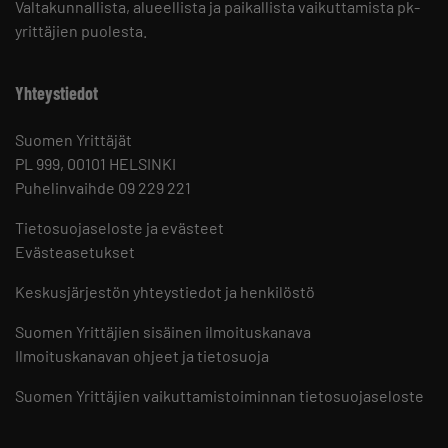
Valtakunnallista, alueellista ja paikallista vaikuttamista pk-
yrittäjien puolesta.
Yhteystiedot
Suomen Yrittäjät
PL 999, 00101 HELSINKI
Puhelinvaihde 09 229 221
Tietosuojaseloste ja evästeet
Evästeasetukset
Keskusjärjestön yhteystiedot ja henkilöstö
Suomen Yrittäjien sisäinen ilmoituskanava
Ilmoituskanavan ohjeet ja tietosuoja
Suomen Yrittäjien vaikuttamistoiminnan tietosuojaseloste