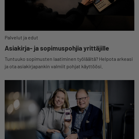
Palvelut ja edut
Asiakirja- ja sopimuspohjia yrittäjille
Tuntuuko sopimusten laatiminen työläältä? Helpota arkeasi
ja ota asiakirjapankin valmiit pohjat käyttöösi.