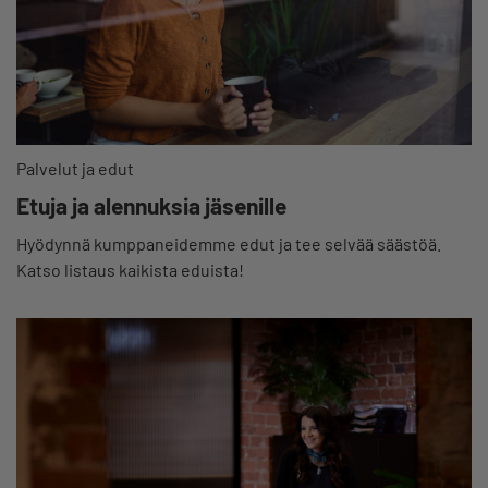
Palvelut ja edut
Etuja ja alennuksia jäsenille
Hyödynnä kumppaneidemme edut ja tee selvää säästöä.
Katso listaus kaikista eduista!