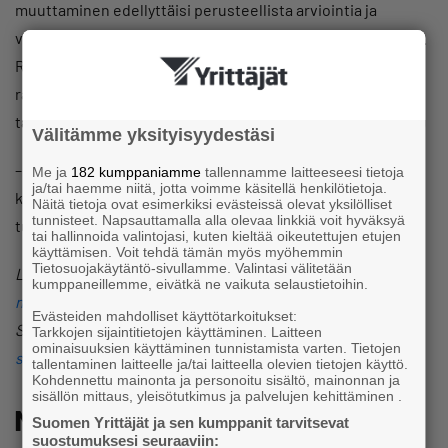
muuttaminen edellyttäisi perusteellista arviointia ja
valmistelua. Rikoslaki ei ole sopimusriitojen ratkaisuväline.
Rikosoikeudellinen laillisuusperiaate edellyttää, että
rangaistava toiminta määritellään laissa riittävän
täsmällisesti ja tarkkarajaisesti.
Välitämme yksityisyydestäsi
– Rikosoikeus on aina viimesijainen väline, eikä sitä tule
Me ja
182 kumppaniamme
tallennamme laitteeseesi tietoja
ja/tai haemme niitä, jotta voimme käsitellä henkilötietoja.
käyttää tilanteisiin, joissa velvoitteet ovat epäselviä tai
Näitä tietoja ovat esimerkiksi evästeissä olevat yksilölliset
tunnisteet. Napsauttamalla alla olevaa linkkiä voit hyväksyä
tulkinnanvaraisia, Nurmela sanoo.
tai hallinnoida valintojasi, kuten kieltää oikeutettujen etujen
käyttämisen. Voit tehdä tämän myös myöhemmin
Tietosuojakäytäntö-sivullamme. Valintasi välitetään
Lisätietoja: asiantuntija Niko Nurmela, 050 571 9009,
kumppaneillemme, eivätkä ne vaikuta selaustietoihin.
niko.nurmela@yrittajat.fi
ja johtaja Atte Rytkönen-
Evästeiden mahdolliset käyttötarkoitukset:
Sandberg, 040 359 1986,
atte.rytkonen-
Tarkkojen sijaintitietojen käyttäminen. Laitteen
ominaisuuksien käyttäminen tunnistamista varten. Tietojen
sandberg@yrittajat.fi
tallentaminen laitteelle ja/tai laitteella olevien tietojen käyttö.
Kohdennettu mainonta ja personoitu sisältö, mainonnan ja
sisällön mittaus, yleisötutkimus ja palvelujen kehittäminen .
Muita kiinnostavia aiheita
Suomen Yrittäjät ja sen kumppanit tarvitsevat
suostumuksesi seuraaviin: