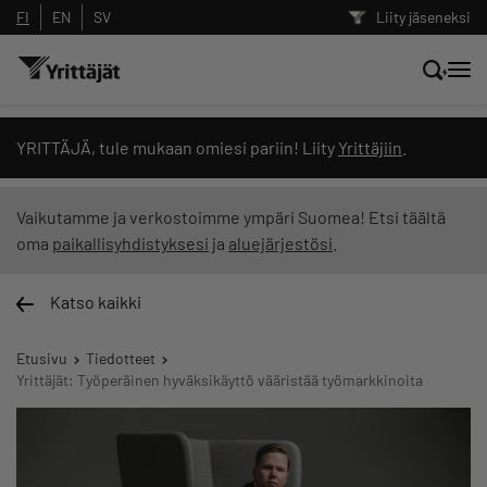
FI
EN
SV
Liity jäseneksi
Hae sivustolta tai kysy suoraan
YRITTÄJÄ, tule mukaan omiesi pariin! Liity
Yrittäjiin
.
Yrittäjien tekoälyltä
Vaikutamme ja verkostoimme ympäri Suomea! Etsi täältä
oma
paikallisyhdistyksesi
ja
aluejärjestösi
.
Hae
Katso kaikki
Suodata hakutuloksia: näytä kaikki sisältö
Etusivu
Tiedotteet
Yrittäjät: Työperäinen hyväksikäyttö vääristää työmarkkinoita