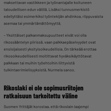
maksettavan vastikkeen ja työnantajalle koituneen
taloudellisen edun välillä. Lisäksi tunnusmerkistö
edellyttäisi esimerkiksi työntekijän ahdinkoa, riippuvaista
asemaa tai ymmärtämättömyyttä.
– Yksittäiset palkanmaksupuutteet eivät voi olla
rikossääntelyn piirissä, vaan palkkaepäselvyydet ovat
ensisijaisesti yksityisoikeudellisia. On tärkeää erottaa
rikosoikeudellisesti moitittavat hyväksikäyttötavat
palkkaan tai muihin työehtoihin liittyvistä
tulkintaerimielisyyksistä, Nurmela sanoo.
Rikoslaki ei ole sopimusriitojen
ratkaisuun tarkoitettu väline
Suomen Yrittäjät korostaa, että rikoslain laajempi