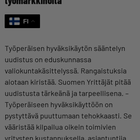
FI
Työperäisen hyväksikäytön sääntelyn
uudistus on eduskunnassa
valiokuntakäsittelyssä. Rangaistuksia
aiotaan kiristää. Suomen Yrittäjät pitää
uudistusta tärkeänä ja tarpeellisena. –
Työperäiseen hyväksikäyttöön on
pystyttävä puuttumaan tehokkaasti. Se
vääristää kilpailua oikein toimivien
yritysten kustannuksella, asiantuntija