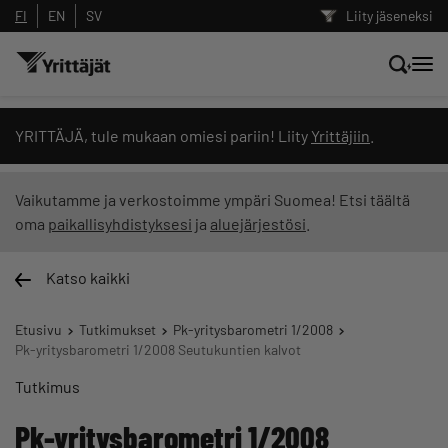
FI
EN
SV
Liity jäseneksi
Hae sivustolta tai kysy suoraan
YRITTÄJÄ, tule mukaan omiesi pariin! Liity
Yrittäjiin
.
Yrittäjien tekoälyltä
Vaikutamme ja verkostoimme ympäri Suomea! Etsi täältä
oma
paikallisyhdistyksesi
ja
aluejärjestösi
.
Hae
Katso kaikki
Suodata hakutuloksia: näytä kaikki sisältö
Etusivu
Tutkimukset
Pk-yritysbarometri 1/2008
Pk-yritysbarometri 1/2008 Seutukuntien kalvot
Tutkimus
Pk-yritysbarometri 1/2008