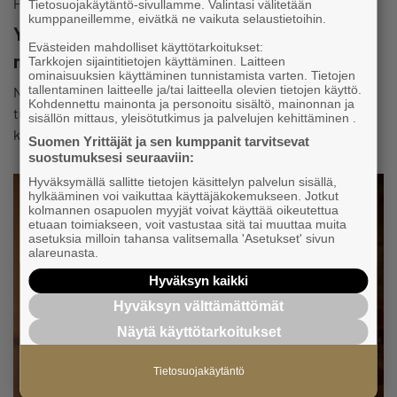
Palvelut ja edut
Tietosuojakäytäntö-sivullamme. Valintasi välitetään
kumppaneillemme, eivätkä ne vaikuta selaustietoihin.
Yrittäjät-sovelluksessa jäsenyys on aina
Evästeiden mahdolliset käyttötarkoitukset:
mukanasi!
Tarkkojen sijaintitietojen käyttäminen. Laitteen
ominaisuuksien käyttäminen tunnistamista varten. Tietojen
tallentaminen laitteelle ja/tai laitteella olevien tietojen käyttö.
Nyt saat puhelimeesi niin jäsenkorttisi, jäsenetusi,
Kohdennettu mainonta ja personoitu sisältö, mainonnan ja
tuoreimmat yrittäjäuutiset kuin myös hyödylliset
sisällön mittaus, yleisötutkimus ja palvelujen kehittäminen .
koulutukset sekä kiinnostavimmat tapahtumat.
Suomen Yrittäjät ja sen kumppanit tarvitsevat
suostumuksesi seuraaviin:
Hyväksymällä sallitte tietojen käsittelyn palvelun sisällä,
hylkääminen voi vaikuttaa käyttäjäkokemukseen. Jotkut
kolmannen osapuolen myyjät voivat käyttää oikeutettua
etuaan toimiakseen, voit vastustaa sitä tai muuttaa muita
asetuksia milloin tahansa valitsemalla 'Asetukset' sivun
alareunasta.
Hyväksyn kaikki
Hyväksyn välttämättömät
Näytä käyttötarkoitukset
Tietosuojakäytäntö