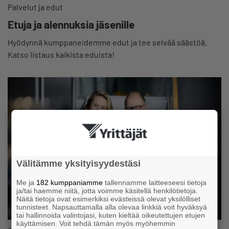
Palvelut ja edut
Etuja ja alennuksia jäsenille
Hyödynnä kumppaneidemme edut ja tee selvää säästöä.
Katso listaus kaikista eduista!
Välitämme yksityisyydestäsi
Me ja
182 kumppaniamme
tallennamme laitteeseesi tietoja
ja/tai haemme niitä, jotta voimme käsitellä henkilötietoja.
Näitä tietoja ovat esimerkiksi evästeissä olevat yksilölliset
tunnisteet. Napsauttamalla alla olevaa linkkiä voit hyväksyä
tai hallinnoida valintojasi, kuten kieltää oikeutettujen etujen
käyttämisen. Voit tehdä tämän myös myöhemmin