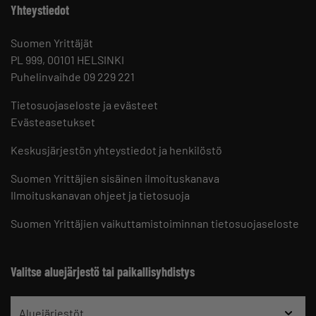
Yhteystiedot
Suomen Yrittäjät
PL 999, 00101 HELSINKI
Puhelinvaihde 09 229 221
Tietosuojaseloste ja evästeet
Evästeasetukset
Keskusjärjestön yhteystiedot ja henkilöstö
Suomen Yrittäjien sisäinen ilmoituskanava
Ilmoituskanavan ohjeet ja tietosuoja
Suomen Yrittäjien vaikuttamistoiminnan tietosuojaseloste
Valitse aluejärjestö tai paikallisyhdistys
Aluejärjestöt