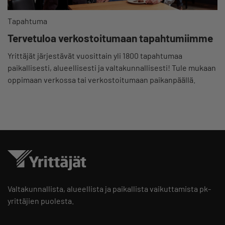
Tapahtuma
Tervetuloa verkostoitumaan tapahtumiimme
Yrittäjät järjestävät vuosittain yli 1800 tapahtumaa
paikallisesti, alueellisesti ja valtakunnallisesti! Tule mukaan
oppimaan verkossa tai verkostoitumaan paikanpäällä.
Valtakunnallista, alueellista ja paikallista vaikuttamista pk-
yrittäjien puolesta.