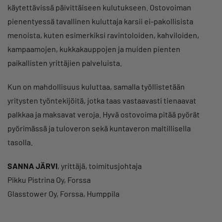
käytettävissä päivittäiseen kulutukseen. Ostovoiman
pienentyessä tavallinen kuluttaja karsii ei-pakollisista
menoista, kuten esimerkiksi ravintoloiden, kahviloiden,
kampaamojen, kukkakauppojen ja muiden pienten
paikallisten yrittäjien palveluista.
Kun on mahdollisuus kuluttaa, samalla työllistetään
yritysten työntekijöitä, jotka taas vastaavasti tienaavat
palkkaa ja maksavat veroja. Hyvä ostovoima pitää pyörät
pyörimässä ja tuloveron sekä kuntaveron maltillisella
tasolla.
SANNA JÄRVI
, yrittäjä, toimitusjohtaja
Pikku Pistrina Oy, Forssa
Glasstower Oy, Forssa, Humppila