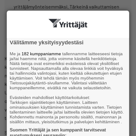
yrittäjämyönteisemmäksi. Tärkeinä vaikuttamisen
kohteina ovat kaupunki- ja kuntahallinto sekä
maakunnan kansanedustajat.
Välitämme yksityisyydestäsi
Me ja
182 kumppaniamme
tallennamme laitteeseesi tietoja
Kuntaveron lasku lisää alueen houkuttelevuutta. Häme
ja/tai haemme niitä, jotta voimme käsitellä henkilötietoja.
Näitä tietoja ovat esimerkiksi evästeissä olevat yksilölliset
kilpailee muiden maakuntien kanssa osaavasta,
tunnisteet. Napsauttamalla alla olevaa linkkiä voit hyväksyä
tai hallinnoida valintojasi, kuten kieltää oikeutettujen etujen
maksukykyisestä väestöstä. Kun verotus on kevyempää
käyttämisen. Voit tehdä tämän myös myöhemmin
Tietosuojakäytäntö-sivullamme. Valintasi välitetään
kuin naapurialueilla, muuttovoitto kasvaa luonnollisesti.
kumppaneillemme, eivätkä ne vaikuta selaustietoihin.
Uudet asukkaat tuovat mukanaan kulutusta, investointeja,
Evästeiden mahdolliset käyttötarkoitukset:
osaamista ja tuloja. Tämä luo positiivisen kierteen, joka
Tarkkojen sijaintitietojen käyttäminen. Laitteen
ominaisuuksien käyttäminen tunnistamista varten. Tietojen
vahvistaa kuntien taloutta kestävästi ilman, että sitä
tallentaminen laitteelle ja/tai laitteella olevien tietojen käyttö.
Kohdennettu mainonta ja personoitu sisältö, mainonnan ja
tarvitsee kasvattaa julkisen sektorin kautta.
sisällön mittaus, yleisötutkimus ja palvelujen kehittäminen .
Suomen Yrittäjät ja sen kumppanit tarvitsevat
Samalla kevyempi verotus on suora piristysruiske pk-
suostumuksesi seuraaviin: