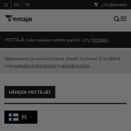
FI
EN
SV
Liity jäseneksi
Hae sivustolta tai kysy suoraan
YRITTÄJÄ, tule mukaan omiesi pariin! Liity
Yrittäjiin
.
Yrittäjien tekoälyltä
Vaikutamme ja verkostoimme ympäri Suomea! Etsi täältä
oma
paikallisyhdistyksesi
ja
aluejärjestösi
.
Hae
Suodata hakutuloksia: näytä kaikki sisältö
HÄMEEN YRITTÄJÄT
FI