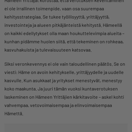
Hämeen Yrittäjät korostaa, että verotuksen keventäminen
ei ole irrallinen toimenpide, vaan osa suurempaa
kehitysstrategiaa. Se tukee työllisyyttä, yrittäjyyttä,
investointeja ja alueen pitkäjänteistä kehitystä. Hämeellä
on kaikki edellytykset olla maan houkuttelevimpia alueita –
kunhan pidämme huolen siitä, että tekeminen on rohkeaa,
kasvuhakuista ja tulevaisuuteen katsovaa.
Siksi veronkevennys ei ole vain taloudellinen päätös. Se on
viesti: Häme on avoin kehitykselle, yrittäjyydelle ja uudelle
kasvulle. Kun asukkaat ja yritykset menestyvät, menestyy
koko maakunta. Ja juuri tämän vuoksi kuntaverotuksen
laskeminen on Hämeen Yrittäjien kärkitavoite – askel kohti
vahvempaa, vetovoimaisempaa ja elinvoimaisempaa
Hämettä.