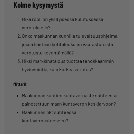
Kolme kysymystä
Mikä rooli on yksityisessä kulutuksessa
verotuksella?
Onko maakunnan kunnilla tulevaisuusohjelma,
jossa haetaan kotitalouksien vaurastumista
verotusta keventämällä?
Miksi markkinatalous tuottaa tehokkaammin
hyvinvointia, kuin korkea verotus?
Mittarit
Maakunnan kuntien kuntaveroaste suhteessa
painotettuun maan kuntaveron keskiarvoon?
Maakunnan bkt suhteessa
kuntaveroasteeseen?