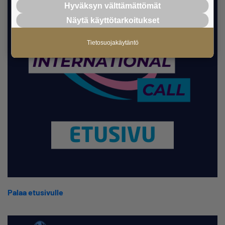
Hyväksyn välttämättömät
Näytä käyttötarkoitukset
Tietosuojakäytäntö
Palaa etusivulle