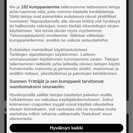
Me ja
182 kumppaniamme
tallennamme laitteeseesi tietoja
ja/tai haemme niitä, jotta voimme käsitellä henkilötietoja.
Näitä tietoja ovat esimerkiksi evästeissä olevat yksilölliset
tunnisteet. Napsauttamalla alla olevaa linkkiä voit hyväksyä
tai hallinnoida valintojasi, kuten kieltää oikeutettujen etujen
käyttämisen. Voit tehdä tämän myös myöhemmin
Tietosuojakäytäntö-sivullamme. Valintasi välitetään
kumppaneillemme, eivätkä ne vaikuta selaustietoihin.
Evästeiden mahdolliset käyttötarkoitukset:
Tarkkojen sijaintitietojen käyttäminen. Laitteen
ominaisuuksien käyttäminen tunnistamista varten. Tietojen
tallentaminen laitteelle ja/tai laitteella olevien tietojen käyttö.
Kohdennettu mainonta ja personoitu sisältö, mainonnan ja
sisällön mittaus, yleisötutkimus ja palvelujen kehittäminen .
Suomen Yrittäjät ja sen kumppanit tarvitsevat
suostumuksesi seuraaviin:
Hyväksymällä sallitte tietojen käsittelyn palvelun sisällä,
hylkääminen voi vaikuttaa käyttäjäkokemukseen. Jotkut
kolmannen osapuolen myyjät voivat käyttää oikeutettua
etuaan toimiakseen, voit vastustaa sitä tai muuttaa muita
Keitä haemme matkaseuraksi
asetuksia milloin tahansa valitsemalla 'Asetukset' sivun
alareunasta.
Hyväksyn kaikki