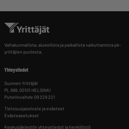
Valtakunnallista, alueellista ja paikallista vaikuttamista pk-
yrittäjien puolesta.
Yhteystiedot
Suomen Yrittäjät
PL 999, 00101 HELSINKI
Puhelinvaihde 09 229 221
Tietosuojaseloste ja evästeet
Evästeasetukset
Keskusjärjestön yhteystiedot ja henkilöstö