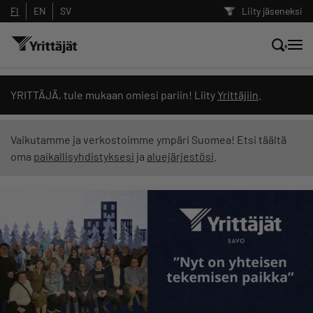
FI
EN
SV
Liity jäseneksi
Hae sivustolta tai kysy suoraan
YRITTÄJÄ, tule mukaan omiesi pariin! Liity
Yrittäjiin
.
Yrittäjien tekoälyltä
Vaikutamme ja verkostoimme ympäri Suomea! Etsi täältä
oma
paikallisyhdistyksesi
ja
aluejärjestösi
.
Hae
Suodata hakutuloksia: näytä kaikki sisältö