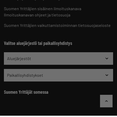
Suomen Yrittäjien sisäinen ilmoituskanava
Ilmoituskanavan ohjeet ja tietosuoja
Suomen Yrittäjien vaikuttamistoiminnan tietosuojaseloste
Valitse aluejärjestö tai paikallisyhdistys
Aluejärjestöt
Paikallisyhdistykset
Suomen Yrittäjät somessa