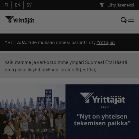
FI
EN
SV
Liity jäseneksi
Hae sivustolta tai kysy suoraan
YRITTÄJÄ, tule mukaan omiesi pariin! Liity
Yrittäjiin
.
Yrittäjien tekoälyltä
Vaikutamme ja verkostoimme ympäri Suomea! Etsi täältä
oma
paikallisyhdistyksesi
ja
aluejärjestösi
.
Hae
Suodata hakutuloksia: näytä kaikki sisältö