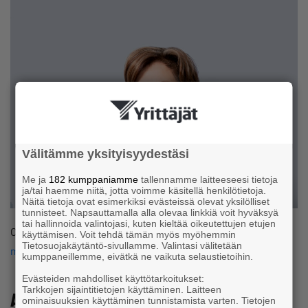
Välitämme yksityisyydestäsi
Me ja
182 kumppaniamme
tallennamme laitteeseesi tietoja
ja/tai haemme niitä, jotta voimme käsitellä henkilötietoja.
Näitä tietoja ovat esimerkiksi evästeissä olevat yksilölliset
tunnisteet. Napsauttamalla alla olevaa linkkiä voit hyväksyä
tai hallinnoida valintojasi, kuten kieltää oikeutettujen etujen
Ota yhteyttä:
Marja Pääkkö
, p. 040 591 3699,
käyttämisen. Voit tehdä tämän myös myöhemmin
Tietosuojakäytäntö-sivullamme. Valintasi välitetään
marja.paakko@fortelaw.fi
,
www.fortelaw.fi
kumppaneillemme, eivätkä ne vaikuta selaustietoihin.
Evästeiden mahdolliset käyttötarkoitukset:
Tarkkojen sijaintitietojen käyttäminen. Laitteen
Asianajotoimisto Kolari & Co. Oy, Ville-
ominaisuuksien käyttäminen tunnistamista varten. Tietojen