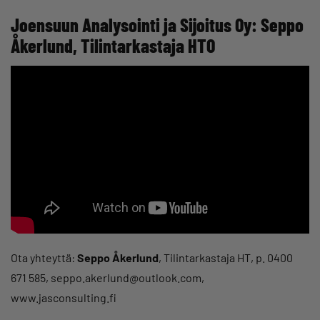
Joensuun Analysointi ja Sijoitus Oy: Seppo
Åkerlund, Tilintarkastaja HTO
Ota yhteyttä:
Seppo Åkerlund
, Tilintarkastaja HT, p. 0400
671 585, seppo.akerlund@outlook.com,
www.jasconsulting.fi