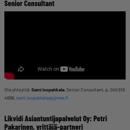
Senior Consultant
Ota yhteyttä:
Sami Isopahkala
, Senior Consultant, p. 045 619
4898,
sami.isopahkala@pjmaa.fi
Likvidi Asiantuntijapalvelut Oy: Petri
Pakarinen, yrittäjä-partneri