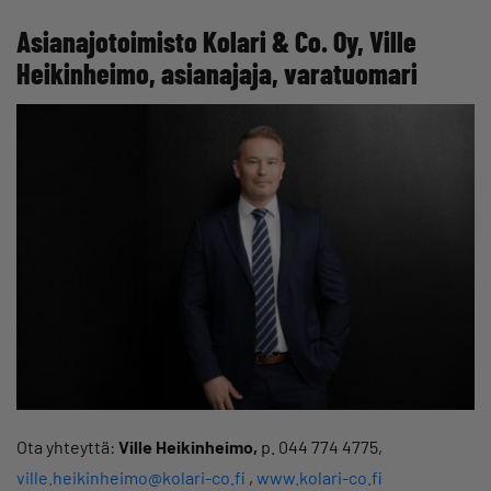
Asianajotoimisto Kolari & Co. Oy, Ville
Heikinheimo, asianajaja,
varatuomari
Ota yhteyttä:
Ville Heikinheimo
,
p. 044 774 4775,
ville.heikinheimo@kolari-co.fi
,
www.kolari-co.fi