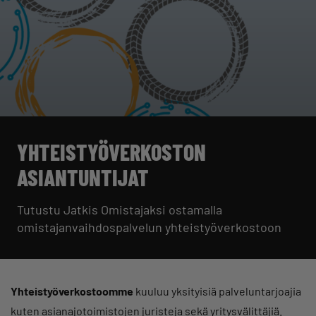
YHTEISTYÖVERKOSTON
ASIANTUNTIJAT
Tutustu Jatkis Omistajaksi ostamalla
omistajanvaihdospalvelun yhteistyöverkostoon
Yhteistyöverkostoomme
kuuluu yksityisiä palveluntarjoajia
kuten asianajotoimistojen juristeja sekä yritysvälittäjiä.