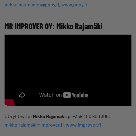
pekka.naumanen@pnoy.fi
,
www.pnoy.fi
MR IMPROVER OY: Mikko Rajamäki
Ota yhteyttä:
Mikko Rajamäki
, p. +358 400 806 300,
mikko.rajamaki@improver.fi
,
www.improver.fi