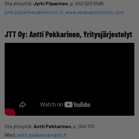
Ota yhteyttä:
Jyrki Piiparinen
, p. 040 520 0595,
jyrki.piiparinen@kontturi.fi
,
www.asianajotoimisto.com
JTT Oy: Antti Pekkarinen, Yritysjärjestelyt
Ota yhteyttä:
Antti Pekkarinen
,
p. 040 701
6640,
antti.pekkarinen@jtt.fi