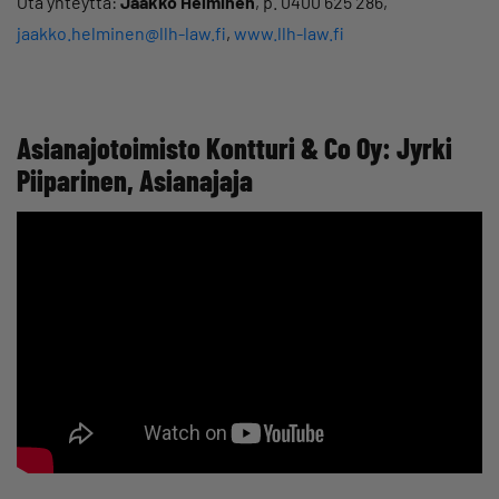
Ota yhteyttä:
Jaakko Helminen
, p. 0400 625 286,
jaakko.helminen@llh-law.fi
,
www.llh-law.fi
Asianajotoimisto Kontturi & Co Oy: Jyrki
Piiparinen, Asianajaja