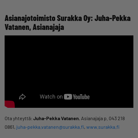
Asianajotoimisto Surakka Oy: Juha-Pekka
Vatanen, Asianajaja
Ota yhteyttä:
Juha-Pekka Vatanen
, Asianajaja p. 043 218
0861,
juha-pekka.vatanen@surakka.fi
,
www.surakka.fi