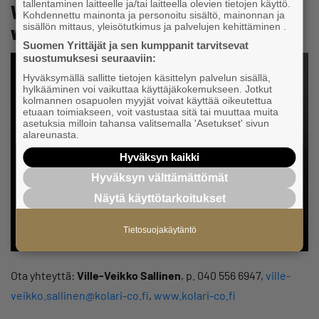
tallentaminen laitteelle ja/tai laitteella olevien tietojen käyttö.
Veikko Sallinen, asianajaja,
Kohdennettu mainonta ja personoitu sisältö, mainonnan ja
sisällön mittaus, yleisötutkimus ja palvelujen kehittäminen .
varatuomari
najaja, varatuomari
Suomen Yrittäjät ja sen kumppanit tarvitsevat
suostumuksesi seuraaviin:
Hyväksymällä sallitte tietojen käsittelyn palvelun sisällä,
hylkääminen voi vaikuttaa käyttäjäkokemukseen. Jotkut
kolmannen osapuolen myyjät voivat käyttää oikeutettua
etuaan toimiakseen, voit vastustaa sitä tai muuttaa muita
asetuksia milloin tahansa valitsemalla 'Asetukset' sivun
alareunasta.
Hyväksyn kaikki
Hyväksyn välttämättömät
Näytä käyttötarkoitukset
Tietosuojakäytäntö
Ota yhteyttä:
Ville-Veikko Sallinen
, p. 040 556 6947,
ville-
veikko.sallinen@kolari-co.fi
,
www.kolari-co.fi