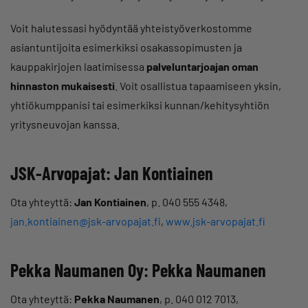
Voit halutessasi hyödyntää yhteistyöverkostomme
asiantuntijoita esimerkiksi osakassopimusten ja
kauppakirjojen laatimisessa
palveluntarjoajan oman
hinnaston mukaisesti
. Voit osallistua tapaamiseen yksin,
yhtiökumppanisi tai esimerkiksi kunnan/kehitysyhtiön
yritysneuvojan kanssa.
JSK-Arvopajat: Jan Kontiainen
Ota yhteyttä:
Jan Kontiainen
, p. 040 555 4348,
jan.kontiainen@jsk-arvopajat.fi
,
www.jsk-arvopajat.fi
Pekka Naumanen Oy: Pekka Naumanen
Ota yhteyttä:
Pekka Naumanen
, p. 040 012 7013,