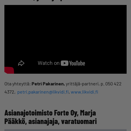
Ota yhteyttä:
Petri Pakarinen
,
yrittäjä-partneri, p. 050 422
4372,
petri.pakarinen@likvidi.fi
,
www.likvidi.fi
Asianajotoimisto Forte Oy, Marja
Pääkkö, asianajaja, varatuomari