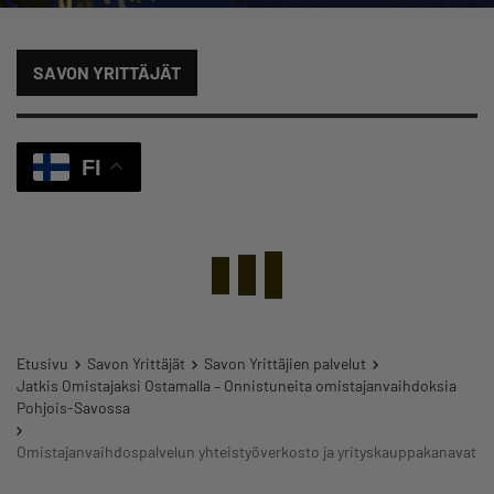
SAVON YRITTÄJÄT
FI
Etusivu
Savon Yrittäjät
Savon Yrittäjien palvelut
Jatkis Omistajaksi Ostamalla – Onnistuneita omistajanvaihdoksia
Pohjois-Savossa
Omistajanvaihdospalvelun yhteistyöverkosto ja yrityskauppakanavat