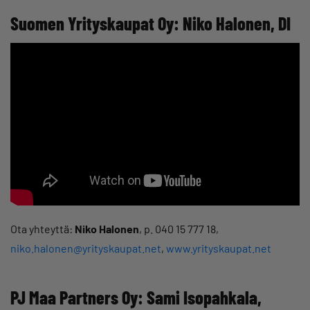
Suomen Yrityskaupat Oy: Niko Halonen, DI
Ota yhteyttä:
Niko Halonen
, p. 040 15 777 18,
niko.halonen@yrityskaupat.net
,
www.yrityskaupat.net
PJ Maa Partners Oy: Sami Isopahkala,