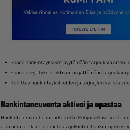
Saada hankintayksiköt pyytämään tarjouksia siten, et
Saada pk-yritykset aktivoitua jättämään tarjouksia ju
Kehittää hankintayksiköiden ja tarjoajien välistä vu
Hankintaneuvonta aktivoi ja opastaa
Hankintaneuvonta on tarkoitettu Pohjois-Savossa toimivill
alan ammattilaisen opastusta julkisten hankintojen eri v