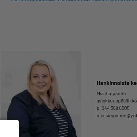
Hankinnoista ke
Mia Simpanen
asiakkuuspäällikkö
p. 044 368 0505
mia.simpanen@yritt