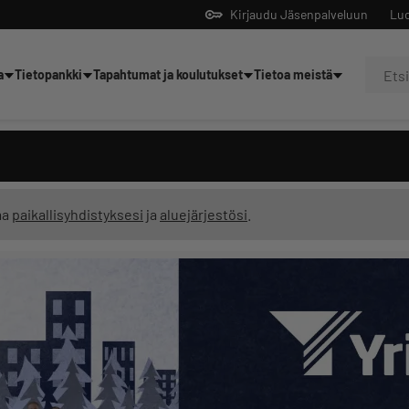
Kirjaudu Jäsenpalveluun
Luo
a
Tietopankki
Tapahtumat ja koulutukset
Tietoa meistä
Yrittäjien tekoälyltä
ma
paikallisyhdistyksesi
ja
aluejärjestösi
.