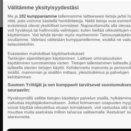
Välitämme yksityisyydestäsi
Me ja
182 kumppaniamme
tallennamme laitteeseesi tietoja ja/tai
niitä, jotta voimme käsitellä henkilötietoja. Näitä tietoja ovat esimerk
evästeissä olevat yksilölliset tunnisteet. Napsauttamalla alla olevaa 
voit hyväksyä tai hallinnoida valintojasi, kuten kieltää oikeutettujen
käyttämisen. Voit tehdä tämän myös myöhemmin Tietosuojakäytän
sivullamme. Valintasi välitetään kumppaneillemme, eivätkä ne vaik
selaustietoihin.
Yhteystiedot
Evästeiden mahdolliset käyttötarkoitukset:
Tarkkojen sijaintitietojen käyttäminen. Laitteen ominaisuuksien
käyttäminen tunnistamista varten. Tietojen tallentaminen laitteelle ja
laitteella olevien tietojen käyttö. Kohdennettu mainonta ja personoi
Suomen Yrittä
sisältö, mainonnan ja sisällön mittaus, yleisötutkimus ja palvelujen
Valtakunnallista, alueellista ja paikallista
PL 999, 00101
kehittäminen .
vaikuttamista pk-yrittäjien puolesta.
Puhelinvaihde
Suomen Yrittäjät ja sen kumppanit tarvitsevat suostumukses
seuraaviin:
Tietosuojasel
Hyväksymällä sallitte tietojen käsittelyn palvelun sisällä, hylkäämin
Evästeasetuk
vaikuttaa käyttäjäkokemukseen. Jotkut kolmannen osapuolen myyj
voivat käyttää oikeutettua etuaan toimiakseen, voit vastustaa sitä t
muuttaa muita asetuksia milloin tahansa valitsemalla 'Asetukset' s
Keskusjärjest
alareunasta.
Suomen Yrittä