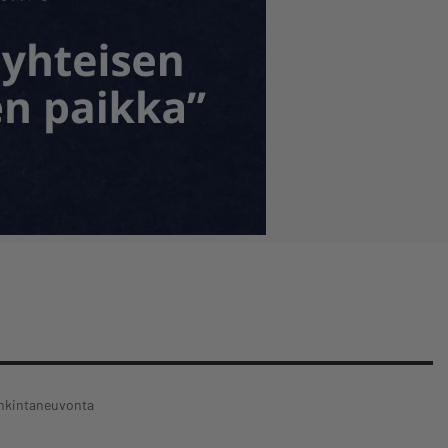
nkintaneuvonta