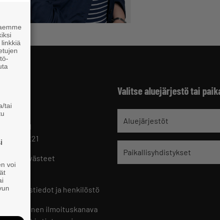
 haemme
iksi
linkkiä
 etujen
tö-
uta
Valitse aluejärjestö tai paik
/tai
tu
jät
Aluejärjestöt
 HELSINKI
 09 229 221
i
Paikallisyhdistykset
oste ja evästeet
en voi
set
ät
ai
ivun
ön yhteystiedot ja henkilöstö
jien sisäinen ilmoituskanava