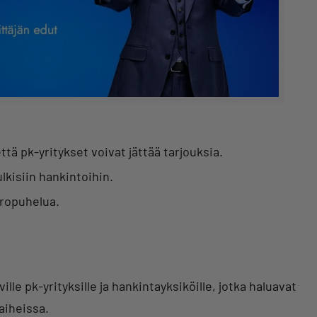
tä pk-yritykset voivat jättää tarjouksia.
lkisiin hankintoihin.
oropuhelua.
e pk-yrityksille ja hankintayksiköille, jotka haluavat
aiheissa.