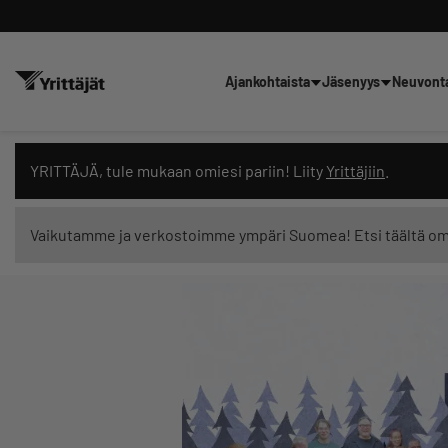
Ajankohtaista
Jäsenyys
Neuvont
Hae sivustolta tai kysy suoraan 
YRITTÄJÄ, tule mukaan omiesi pariin! Liity
Yrittäjiin
.
Vaikutamme ja verkostoimme ympäri Suomea! Etsi täältä o
Suodata hakutuloksia: näytä kaikki sisältö