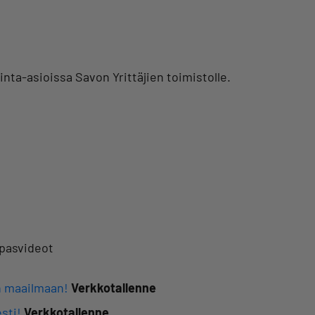
inta-asioissa Savon Yrittäjien toimistolle.
opasvideot
en maailmaan!
Verkkotallenne
sti!
Verkkotallenne