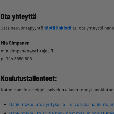
Ota yhteyttä
Jätä neuvontapyyntö
tästä linkistä
tai ota yhteyttä hank
Mia Simpanen
mia.simpanen@yrittajat.fi
p. 044 3680 505
Koulutustallenteet:
Katso HankintaHelppi -palvelun aikaan tehdyt hankinta
Hankintakoulutus yrityksille: Tervetuloa hankintoj
Hankintakoulutus: Vie hankinnat maaliin onnistunee