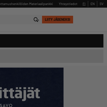
ttamushenkilöiden Materiaalipankki
Yhteystiedot
FI
EN
SV
LIITY JÄSENEKSI
Sulje
Hae