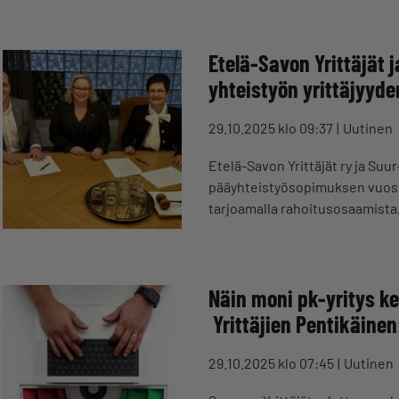
Etelä-Savon Yrittäjät 
yhteistyön yrittäjyyd
29.10.2025 klo 09:37
Uutinen
Etelä-Savon Yrittäjät ry ja S
pääyhteistyösopimuksen vuosi
tarjoamalla rahoitusosaamista
Näin moni pk-yritys k
Yrittäjien Pentikäine
29.10.2025 klo 07:45
Uutinen