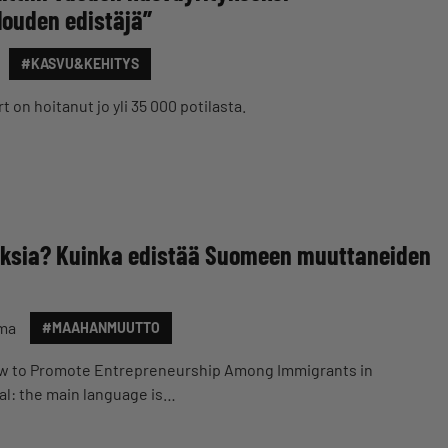
louden edistäjä”
#KASVU&KEHITYS
 on hoitanut jo yli 35 000 potilasta.
uksia? Kuinka edistää Suomeen muuttaneiden
ma
#MAAHANMUUTTO
w to Promote Entrepreneurship Among Immigrants in
al: the main language is…