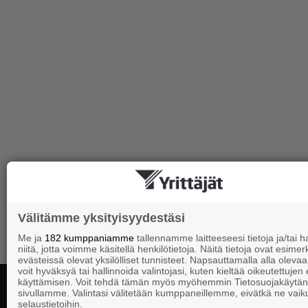
Välitämme yksityisyydestäsi
Me ja
182 kumppaniamme
tallennamme laitteeseesi tietoja ja/tai
niitä, jotta voimme käsitellä henkilötietoja. Näitä tietoja ovat esimerk
evästeissä olevat yksilölliset tunnisteet. Napsauttamalla alla olevaa 
voit hyväksyä tai hallinnoida valintojasi, kuten kieltää oikeutettujen
käyttämisen. Voit tehdä tämän myös myöhemmin Tietosuojakäytän
sivullamme. Valintasi välitetään kumppaneillemme, eivätkä ne vaik
selaustietoihin.