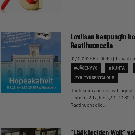
Loviisan kaupungin hop
Raatihuoneella
31.10.2025 klo 09:59
Tapahtu
#JÄSENYYS
#KUNTA
#YRITYKSENTALOUS
Joulukuun aamukahvit järjestää 
tiistaina 2.12. klo 8.30 - 10.30
Raatihuoneelle…
”Lääkäreiden Wolt” val