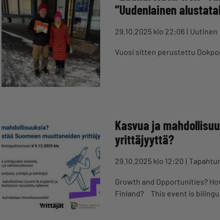
”Uudenlainen alustata
29.10.2025 klo 22:06
Uutinen
Vuosi sitten perustettu Dokport
Kasvua ja mahdollisu
yrittäjyyttä?
29.10.2025 klo 12:20
Tapahtu
Growth and Opportunities? Ho
Finland? This event is bilingu