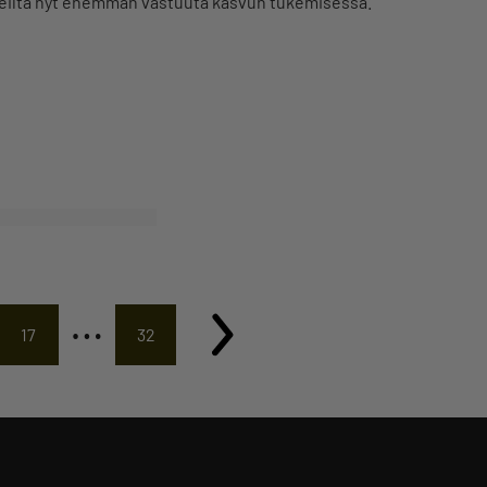
keilta nyt enemmän vastuuta kasvun tukemisessa.
…
17
32