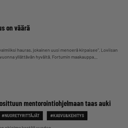
us on väärä
valmiiksi hauras, jokainen uusi menoerä kirpaisee". Loviisan
 vuonna yllättävän hyvältä. Fortumin maakauppa…
uosittuun mentorointiohjelmaan taas auki
#NUORETYRITTÄJÄT
#KASVU&KEHITYS
en ohjelma kestää vuoden.