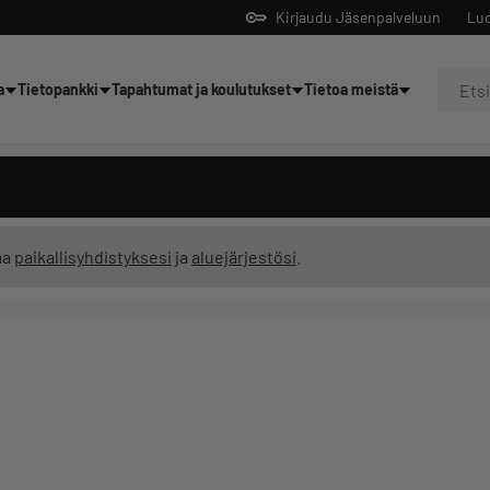
Kirjaudu Jäsenpalveluun
Luo
a
Tietopankki
Tapahtumat ja koulutukset
Tietoa meistä
Yrittäjien tekoälyltä
ma
paikallisyhdistyksesi
ja
aluejärjestösi
.