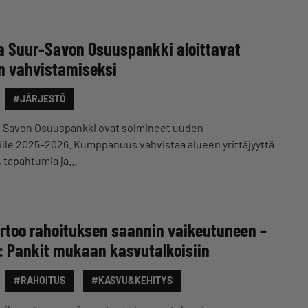
ja Suur-Savon Osuuspankki aloittavat
en vahvistamiseksi
#JÄRJESTÖ
uur-Savon Osuuspankki ovat solmineet uuden
lle 2025–2026. Kumppanuus vahvistaa alueen yrittäjyyttä
, tapahtumia ja…
ertoo rahoituksen saannin vaikeutuneen –
n: Pankit mukaan kasvutalkoisiin
#RAHOITUS
#KASVU&KEHITYS