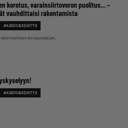
n korotus, varainsiirtoveron puolitus… –
äjät vauhdittaisi rakentamista
#KASVU&KEHITYS
 rakentamisen korjaussarjan.
tyskyselyyn!
#KASVU&KEHITYS