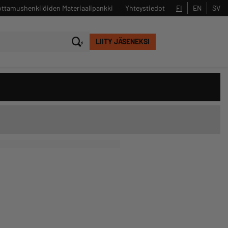
ttamushenkilöiden Materiaalipankki
Yhteystiedot
FI
EN
SV
LIITY JÄSENEKSI
Sulje
Hae