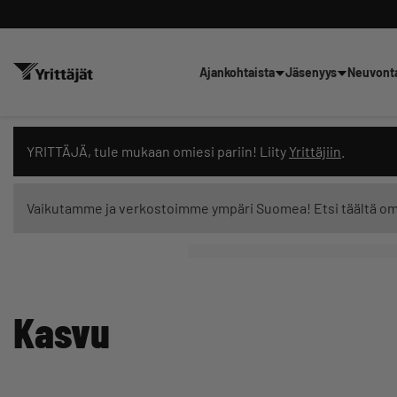
Ajankohtaista
Jäsenyys
Neuvont
Hae sivustolta tai kysy suoraan 
YRITTÄJÄ, tule mukaan omiesi pariin! Liity
Yrittäjiin
.
Vaikutamme ja verkostoimme ympäri Suomea! Etsi täältä o
Suodata hakutuloksia: näytä kaikki sisältö
Kasvu