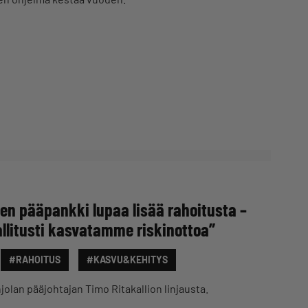
en pääpankki lupaa lisää rahoitusta –
allitusti kasvatamme riskinottoa”
#RAHOITUS
#KASVU&KEHITYS
jolan pääjohtajan Timo Ritakallion linjausta.