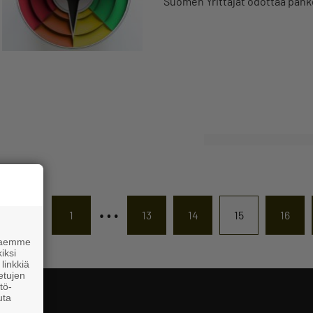
Suomen Yrittäjät odottaa pan
…
1
13
14
15
16
 haemme
iksi
linkkiä
 etujen
tö-
uta