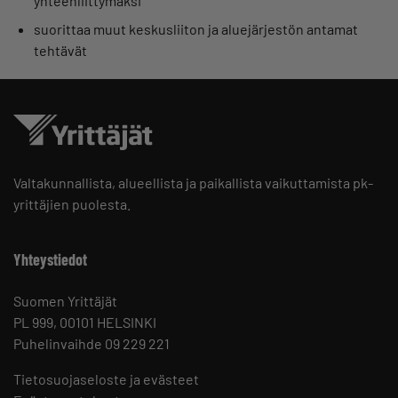
yhteenliittymäksi
suorittaa muut keskusliiton ja aluejärjestön antamat
tehtävät
Valtakunnallista, alueellista ja paikallista vaikuttamista pk-
yrittäjien puolesta.
Yhteystiedot
Suomen Yrittäjät
PL 999, 00101 HELSINKI
Puhelinvaihde 09 229 221
Tietosuojaseloste ja evästeet