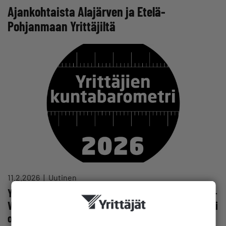
Ajankohtaista Alajärven ja Etelä-
Pohjanmaan Yrittäjiltä
11.2.2026
Uutinen
Yrittäjä, millaista kotipaikkakunnallasi on yrittää? −
Vastaa kuntabarometriin ja kerro, miten kotikuntasi
on onnistunut yrittäjyyden edistämisessä