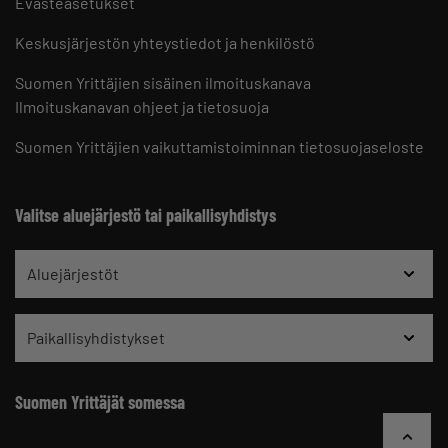
Evästeasetukset
Keskusjärjestön yhteystiedot ja henkilöstö
Suomen Yrittäjien sisäinen ilmoituskanava
Ilmoituskanavan ohjeet ja tietosuoja
Suomen Yrittäjien vaikuttamistoiminnan tietosuojaseloste
Valitse aluejärjestö tai paikallisyhdistys
Aluejärjestöt
Paikallisyhdistykset
Suomen Yrittäjät somessa