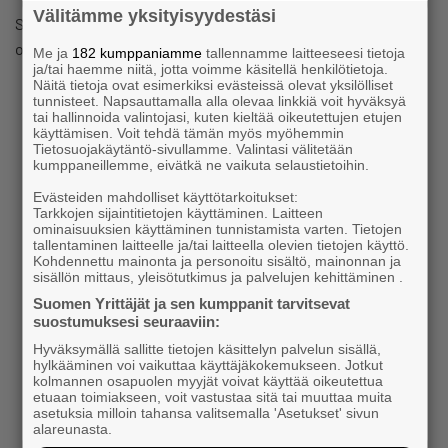
Välitämme yksityisyydestäsi
Suomen Yrittäjät mittaa jälleen kuntien elinkeinopolitiikan
onnistumista.
Me ja
182 kumppaniamme
tallennamme laitteeseesi tietoja
ja/tai haemme niitä, jotta voimme käsitellä henkilötietoja.
Näitä tietoja ovat esimerkiksi evästeissä olevat yksilölliset
tunnisteet. Napsauttamalla alla olevaa linkkiä voit hyväksyä
5.9.2024 klo 10:57
Uutinen
tai hallinnoida valintojasi, kuten kieltää oikeutettujen etujen
Hyvää Yrittäjän päivää!
käyttämisen. Voit tehdä tämän myös myöhemmin
Tietosuojakäytäntö-sivullamme. Valintasi välitetään
kumppaneillemme, eivätkä ne vaikuta selaustietoihin.
13.2.2024 klo 10:26
Uutinen
Evästeiden mahdolliset käyttötarkoitukset:
Alajärven kaupungin nuorten
Tarkkojen sijaintitietojen käyttäminen. Laitteen
ominaisuuksien käyttäminen tunnistamista varten. Tietojen
työllistämistuki yrityksille, yhdistyksille ja
tallentaminen laitteelle ja/tai laitteella olevien tietojen käyttö.
Kohdennettu mainonta ja personoitu sisältö, mainonnan ja
yksityisille työnantajille (toiminta-aika 2.5.
sisällön mittaus, yleisötutkimus ja palvelujen kehittäminen .
Suomen Yrittäjät ja sen kumppanit tarvitsevat
– 31.8.2024)
suostumuksesi seuraaviin:
Hyväksymällä sallitte tietojen käsittelyn palvelun sisällä,
18.12.2023 klo 07:52
Uutinen
hylkääminen voi vaikuttaa käyttäjäkokemukseen. Jotkut
kolmannen osapuolen myyjät voivat käyttää oikeutettua
Uusi Yrittäjät-sovellus julkaistu,
etuaan toimiakseen, voit vastustaa sitä tai muuttaa muita
asetuksia milloin tahansa valitsemalla 'Asetukset' sivun
mobiilijäsenkortti korvaa muovisen –
alareunasta.