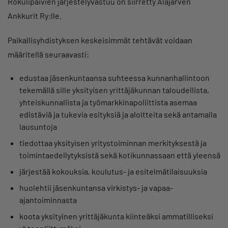
Rokulipäivien järjestelyvastuu on siirretty Alajärven
Ankkurit Ry:lle.
Paikallisyhdistyksen keskeisimmät tehtävät voidaan
määritellä seuraavasti:
edustaa jäsenkuntaansa suhteessa kunnanhallintoon
tekemällä sille yksityisen yrittäjäkunnan taloudellista,
yhteiskunnallista ja työmarkkinapoliittista asemaa
edistäviä ja tukevia esityksiä ja aloitteita sekä antamalla
lausuntoja
tiedottaa yksityisen yritystoiminnan merkityksestä ja
toimintaedellytyksistä sekä kotikunnassaan että yleensä
järjestää kokouksia, koulutus- ja esitelmätilaisuuksia
huolehtii jäsenkuntansa virkistys- ja vapaa-
ajantoiminnasta
koota yksityinen yrittäjäkunta kiinteäksi ammatilliseksi