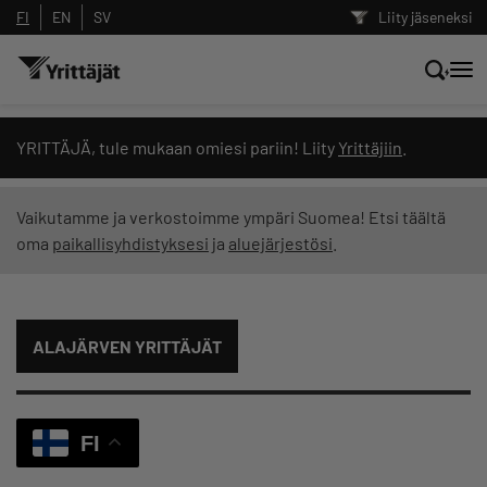
FI
EN
SV
Liity jäseneksi
Hae sivustolta tai kysy suoraan
YRITTÄJÄ, tule mukaan omiesi pariin! Liity
Yrittäjiin
.
Yrittäjien tekoälyltä
Vaikutamme ja verkostoimme ympäri Suomea! Etsi täältä
oma
paikallisyhdistyksesi
ja
aluejärjestösi
.
Hae
Suodata hakutuloksia: näytä kaikki sisältö
ALAJÄRVEN YRITTÄJÄT
FI