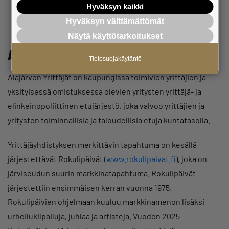
Yrittäjä, muista ladata puhelimeesi
Hyväksyn kaikki
Hyväksyn välttämättömät
Näytä käyttötarkoitukset
Alajärven Yrittäjät
Tietosuojakäytäntö
Alajärven Yrittäjät on kaupungissa toimivien yrittäjien ja
yksityisessä omistuksessa olevien yritysten yrittäjä- ja
elinkeinopoliittinen etujärjestö, joka valvoo yrittäjien ja
yritysten toiminnallisia ja taloudellisia etuja kuntatasolla.
Yrittäjäyhdistyksen merkittävin tapahtuma on kesällä
järjestettävät Rokulipäivät (
www.rokulipaivat.fi
), joka on
järviseudun suurin markkinatapahtuma. Rokulipäivät
järjestettiin ensimmäisen kerran vuonna 1975.
Rokulipäivien ohjelmaan kuuluu markkinamenon lisäksi
urheilukilpailuja, juhlaa ja artisteja. Vuoden 2025