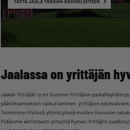
TÄSTÄ JAALA TÄNÄÄN-NÄKÖISLEHTEEN
Jaalassa on yrittäjän hyv
Jaalan Yrittäjät ry on Suomen Yrittäjien paikallisyhdisty
päätöksentekoon vaikuttaminen, yrittäjien edunvalvonta,
Toimimme tiiviissä yhteistyössä muiden Kouvolan seudun
Pidämme aktiivisesti yhteyttä Kymen Yrittäjiin osallistu