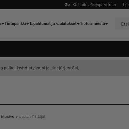
Kirjaudu Jäsenpalveluun
Luo
a
Tietopankki
Tapahtumat ja koulutukset
Tietoa meistä
Yrittäjien tekoälyltä
ma
paikallisyhdistyksesi
ja
aluejärjestösi
.
Etusivu
Jaalan Yrittäjät