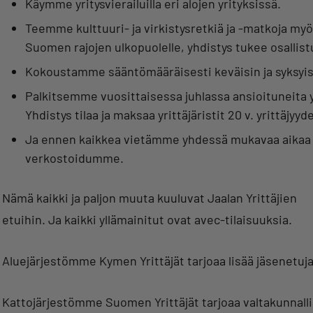
Käymme yritysvierailuilla eri alojen yrityksissä.
Teemme kulttuuri- ja virkistysretkiä ja -matkoja my
Suomen rajojen ulkopuolelle, yhdistys tukee osalli
Kokoustamme sääntömääräisesti keväisin ja syksyis
Palkitsemme vuosittaisessa juhlassa ansioituneita yr
Yhdistys tilaa ja maksaa yrittäjäristit 20 v. yrittäjyyd
Ja ennen kaikkea vietämme yhdessä mukavaa aikaa 
verkostoidumme.
Nämä kaikki ja paljon muuta kuuluvat Jaalan Yrittäjien
etuihin. Ja kaikki yllämainitut ovat avec-tilaisuuksia.
Aluejärjestömme Kymen Yrittäjät tarjoaa lisää jäsenetuja
Kattojärjestömme Suomen Yrittäjät tarjoaa valtakunnallis