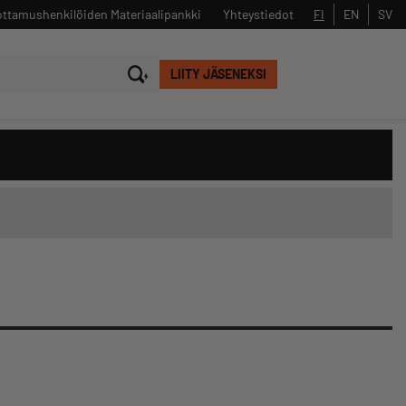
ttamushenkilöiden Materiaalipankki
Yhteystiedot
FI
EN
SV
LIITY JÄSENEKSI
Sulje
Hae