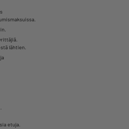
ös
stumismaksuissa.
in.
ittäjiä.
estä lähtien.
ja
.
ia etuja.