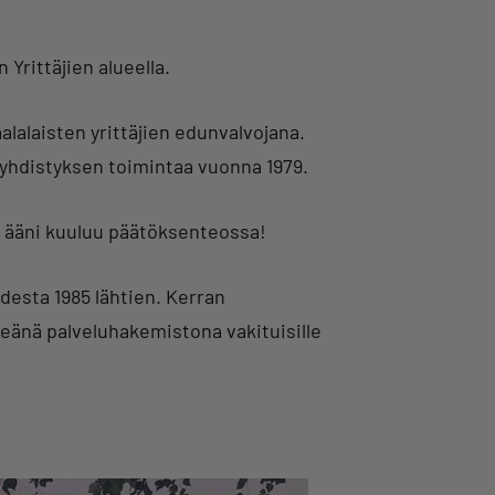
Yrittäjien alueella.
jaalalaisten yrittäjien edunvalvojana.
syhdistyksen toimintaa vuonna 1979.
n ääni kuuluu päätöksenteossa!
odesta 1985 lähtien. Kerran
eänä palveluhakemistona vakituisille