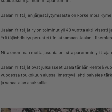
koulutuksiin ja muihin tapahtumiin.
Jaalan Yrittäjien järjestäytymisaste on korkeimpia Kymen 
Jaalan Yrittäjät ry on toiminut yli 40 vuotta aktiivisesti 
Yrittäjäyhdistys perustettiin jatkamaan Jaalan Liikemie
Mitä enemmän meitä jäseniä on, sitä paremmin yrittäjä
Jaalan Yrittäjät ovat julkaisseet Jaala tänään -lehteä vu
vuodessa toukokuun alussa ilmestyvä lehti palvelee tärk
ja vapaa-ajan asukkaille.