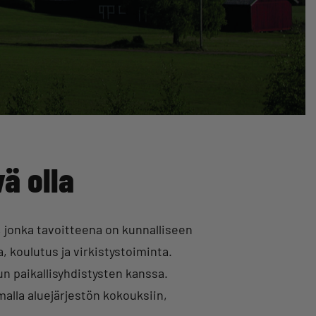
ä olla
s, jonka tavoitteena on kunnalliseen
 koulutus ja virkistystoiminta.
 paikallisyhdistysten kanssa.
malla aluejärjestön kokouksiin,