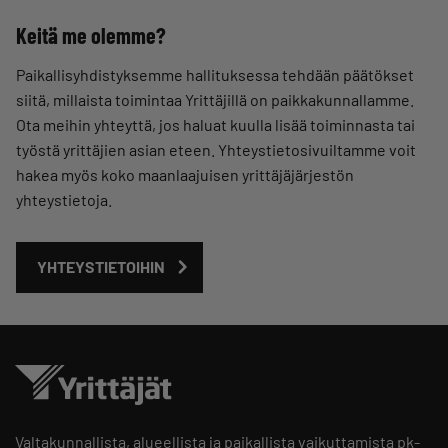
Keitä me olemme?
Paikallisyhdistyksemme hallituksessa tehdään päätökset
siitä, millaista toimintaa Yrittäjillä on paikkakunnallamme.
Ota meihin yhteyttä, jos haluat kuulla lisää toiminnasta tai
työstä yrittäjien asian eteen. Yhteystietosivuiltamme voit
hakea myös koko maanlaajuisen yrittäjäjärjestön
yhteystietoja.
YHTEYSTIETOIHIN
Valtakunnallista, alueellista ja paikallista vaikuttamista pk-