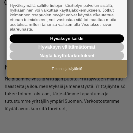
1.12.2026 klo 08:30 – 10:00
Hyväksymällä sallitte tietojen käsittelyn palvelun sisällä,
hylkääminen voi vaikuttaa käyttäjäkokemukseen. Jotkut
kolmannen osapuolen myyjät voivat käyttää oikeutettua
KATSO KAIKKI TAPAHTUMAT
etuaan toimiakseen, voit vastustaa sitä tai muuttaa muita
asetuksia milloin tahansa valitsemalla 'Asetukset' sivun
alareunasta.
Hyväksyn kaikki
Hyväksyn välttämättömät
Näytä käyttötarkoitukset
Mitä me teemme
Tietosuojakäytäntö
Me pidämme yhtä ja yrittäjän puolta. Yrittäjyyteen mahtuu
haasteita ja iloa, menetyksiä ja menestystä. Yrittäjäyhteisö
tukee toinen toistaan. Järjestämme tapahtumia ja
tutustumme yrittäjiin ympäri Suomen. Verkostostamme
löydät avun, kun sitä tarvitset.