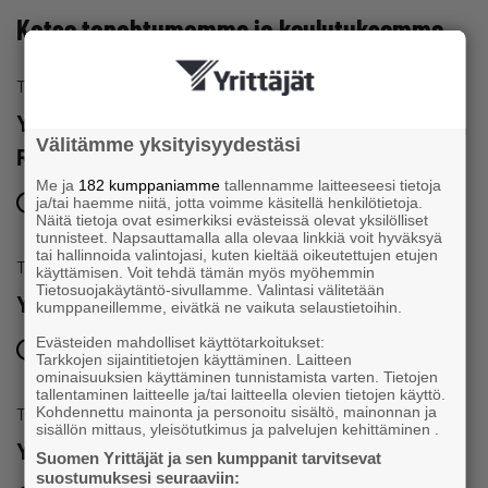
Katso tapahtumamme ja koulutuksemme
Tapahtuma
Yrittäjän päivän juhlat 5.9. | Tampereen
Välitämme yksityisyydestäsi
Raatihuone ja Komediateatterin Palatsi
Me ja
182 kumppaniamme
tallennamme laitteeseesi tietoja
5.9.2026 klo 17:00 – 6.9.2026 klo 00:00
ja/tai haemme niitä, jotta voimme käsitellä henkilötietoja.
Näitä tietoja ovat esimerkiksi evästeissä olevat yksilölliset
tunnisteet. Napsauttamalla alla olevaa linkkiä voit hyväksyä
tai hallinnoida valintojasi, kuten kieltää oikeutettujen etujen
Tapahtuma
käyttämisen. Voit tehdä tämän myös myöhemmin
Tietosuojakäytäntö-sivullamme. Valintasi välitetään
Yrittäjäaamu Tampereella
kumppaneillemme, eivätkä ne vaikuta selaustietoihin.
Evästeiden mahdolliset käyttötarkoitukset:
22.10.2026 klo 08:30 – 10:00
Tarkkojen sijaintitietojen käyttäminen. Laitteen
ominaisuuksien käyttäminen tunnistamista varten. Tietojen
tallentaminen laitteelle ja/tai laitteella olevien tietojen käyttö.
Kohdennettu mainonta ja personoitu sisältö, mainonnan ja
Tapahtuma
sisällön mittaus, yleisötutkimus ja palvelujen kehittäminen .
Yrittäjäaamu Tampereella
Suomen Yrittäjät ja sen kumppanit tarvitsevat
suostumuksesi seuraaviin: