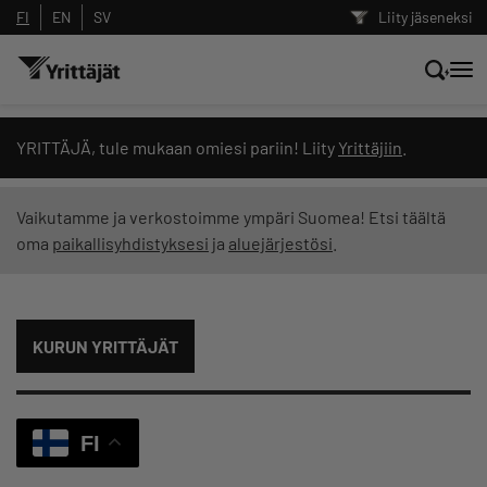
FI
EN
SV
Liity jäseneksi
Hae sivustolta tai kysy suoraan
YRITTÄJÄ, tule mukaan omiesi pariin! Liity
Yrittäjiin
.
Yrittäjien tekoälyltä
Vaikutamme ja verkostoimme ympäri Suomea! Etsi täältä
oma
paikallisyhdistyksesi
ja
aluejärjestösi
.
Hae
Suodata hakutuloksia: näytä kaikki sisältö
KURUN YRITTÄJÄT
FI