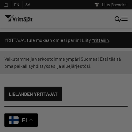
FI
EN
SV
Liity jäseneksi
Hae sivustolta tai kysy suoraan
YRITTÄJÄ, tule mukaan omiesi pariin! Liity
Yrittäjiin
.
Yrittäjien tekoälyltä
Vaikutamme ja verkostoimme ympäri Suomea! Etsi täältä
oma
paikallisyhdistyksesi
ja
aluejärjestösi
.
Hae
Suodata hakutuloksia: näytä kaikki sisältö
LIELAHDEN YRITTÄJÄT
FI