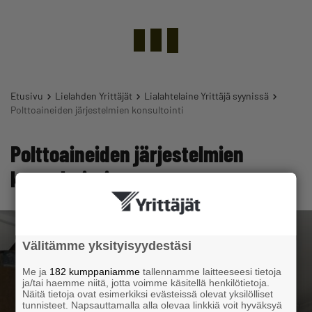
Etusivu
Lielahden Yrittäjät
Lialahtelaine Yrittäjä syynissä
Polttoaineiden järjestelmien konsultointi
Polttoaineiden järjestelmien
konsultointi
Välitämme yksityisyydestäsi
Me ja
182 kumppaniamme
tallennamme laitteeseesi tietoja
ja/tai haemme niitä, jotta voimme käsitellä henkilötietoja.
Näitä tietoja ovat esimerkiksi evästeissä olevat yksilölliset
tunnisteet. Napsauttamalla alla olevaa linkkiä voit hyväksyä