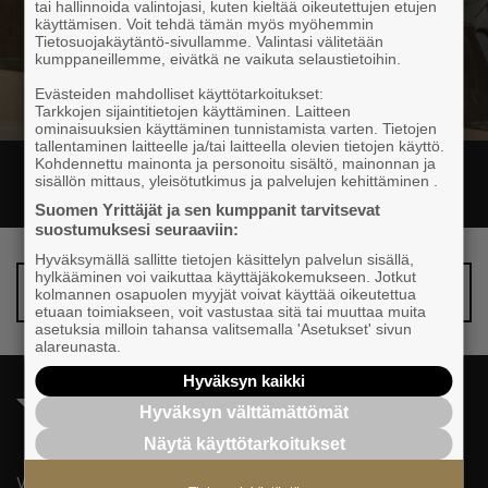
tai hallinnoida valintojasi, kuten kieltää oikeutettujen etujen
käyttämisen. Voit tehdä tämän myös myöhemmin
Tietosuojakäytäntö-sivullamme. Valintasi välitetään
kumppaneillemme, eivätkä ne vaikuta selaustietoihin.
Evästeiden mahdolliset käyttötarkoitukset:
Tarkkojen sijaintitietojen käyttäminen. Laitteen
ominaisuuksien käyttäminen tunnistamista varten. Tietojen
tallentaminen laitteelle ja/tai laitteella olevien tietojen käyttö.
Kohdennettu mainonta ja personoitu sisältö, mainonnan ja
sisällön mittaus, yleisötutkimus ja palvelujen kehittäminen .
Suomen Yrittäjät ja sen kumppanit tarvitsevat
suostumuksesi seuraaviin:
Hyväksymällä sallitte tietojen käsittelyn palvelun sisällä,
hylkääminen voi vaikuttaa käyttäjäkokemukseen. Jotkut
Scanlevel
kolmannen osapuolen myyjät voivat käyttää oikeutettua
etuaan toimiakseen, voit vastustaa sitä tai muuttaa muita
asetuksia milloin tahansa valitsemalla 'Asetukset' sivun
alareunasta.
Hyväksyn kaikki
Hyväksyn välttämättömät
Näytä käyttötarkoitukset
Valtakunnallista, alueellista ja paikallista vaikuttamista pk-