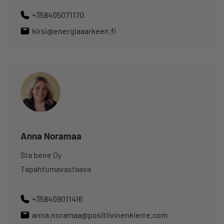
+358405071170
kirsi@energiaaarkeen.fi
Anna Noramaa
Sta bene Oy
Tapahtumavastaava
+358409011416
anna.noramaa@positiivinenkierre.com