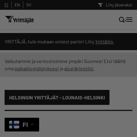
FI
EN
SV
Liity jäseneksi
Hae sivustolta tai kysy suoraan
YRITTÄJÄ, tule mukaan omiesi pariin! Liity
Yrittäjiin
.
Yrittäjien tekoälyltä
Vaikutamme ja verkostoimme ympäri Suomea! Etsi täältä
oma
paikallisyhdistyksesi
ja
aluejärjestösi
.
Hae
Suodata hakutuloksia: näytä kaikki sisältö
HELSINGIN YRITTÄJÄT - LOUNAIS-HELSINKI
FI