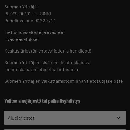
Suomen Yrittäjät
PL 999, 00101 HELSINKI
Puhelinvaihde 09 229 221
Tietosuojaseloste ja evästeet
Evästeasetukset
Keskusjärjestön yhteystiedot ja henkilöstö
Suomen Yrittäjien sisäinen ilmoituskanava
Ilmoituskanavan ohjeet ja tietosuoja
Suomen Yrittäjien vaikuttamistoiminnan tietosuojaseloste
Valitse aluejärjestö tai paikallisyhdistys
Aluejärjestöt