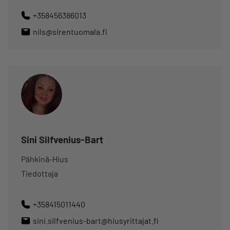
+358456386013
nils@sirentuomala.fi
Sini Silfvenius-Bart
Pähkinä-Hius
Tiedottaja
+358415011440
sini.silfvenius-bart@hiusyrittajat.fi