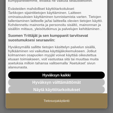
kumppaneillemme, eivätkä ne vaikuta selaustietoihin.
Nuppu Print Company Oy
Evästeiden mahdolliset käyttötarkoitukset:
Jäsen
Tarkkojen sijaintitietojen käyttäminen. Laitteen
ominaisuuksien käyttäminen tunnistamista varten. Tietojen
tallentaminen laitteelle ja/tai laitteella olevien tietojen käyttö.
Kohdennettu mainonta ja personoitu sisältö, mainonnan ja
+358456974480
sisällön mittaus, yleisötutkimus ja palvelujen kehittäminen .
Suomen Yrittäjät ja sen kumppanit tarvitsevat
jenni@nuppuprint.com
suostumuksesi seuraaviin:
Hyväksymällä sallitte tietojen käsittelyn palvelun sisällä,
hylkääminen voi vaikuttaa käyttäjäkokemukseen. Jotkut
kolmannen osapuolen myyjät voivat käyttää oikeutettua
etuaan toimiakseen, voit vastustaa sitä tai muuttaa muita
asetuksia milloin tahansa valitsemalla 'Asetukset' sivun
alareunasta.
Hyväksyn kaikki
Hyväksyn välttämättömät
Nils Siren
Näytä käyttötarkoitukset
Siren & Tuomala Taloushallintopalvelut Oy
Tietosuojakäytäntö
Talousvastaava