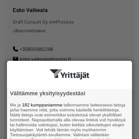
Esko Valkeala
Grafi Consult Oy, emProcess
Jäsenvastaava
+358505862288
esko.valkeala@coutsi.fi
@Coutsit
Välitämme yksityisyydestäsi
Me ja
182 kumppaniamme
tallennamme laitteeseesi tietoja
ja/tai haemme niitä, jotta voimme käsitellä henkilötietoja.
Näitä tietoja ovat esimerkiksi evästeissä olevat yksilölliset
tunnisteet. Napsauttamalla alla olevaa linkkiä voit hyväksyä
tai hallinnoida valintojasi, kuten kieltää oikeutettujen etujen
käyttämisen. Voit tehdä tämän myös myöhemmin
Jenni Sundberg
Tietosuojakäytäntö-sivullamme. Valintasi välitetään