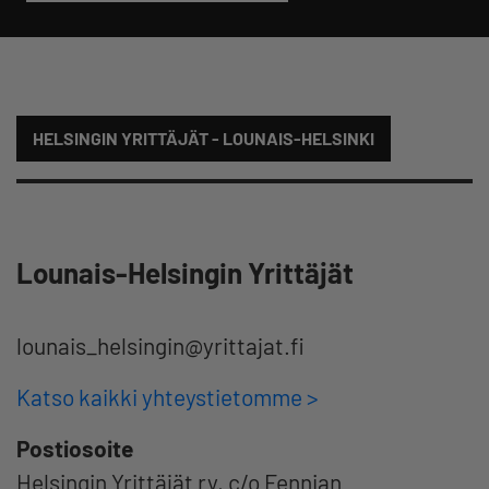
HELSINGIN YRITTÄJÄT - LOUNAIS-HELSINKI
Lounais-Helsingin Yrittäjät
lounais_helsingin@yrittajat.fi
Katso kaikki yhteystietomme >
Postiosoite
Helsingin Yrittäjät ry, c/o Fennian