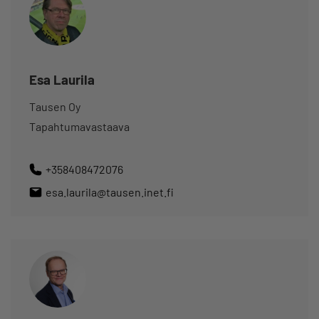
Esa Laurila
Tausen Oy
Tapahtumavastaava
+358408472076
esa.laurila@tausen.inet.fi