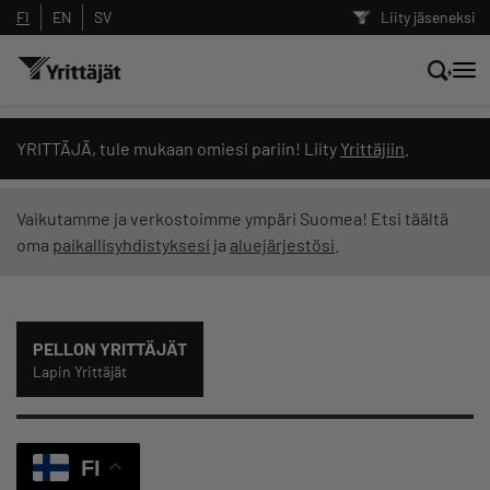
FI
EN
SV
Liity jäseneksi
Hae sivustolta tai kysy suoraan
YRITTÄJÄ, tule mukaan omiesi pariin! Liity
Yrittäjiin
.
Yrittäjien tekoälyltä
Vaikutamme ja verkostoimme ympäri Suomea! Etsi täältä
oma
paikallisyhdistyksesi
ja
aluejärjestösi
.
Hae
Suodata hakutuloksia: näytä kaikki sisältö
PELLON YRITTÄJÄT
Lapin Yrittäjät
FI