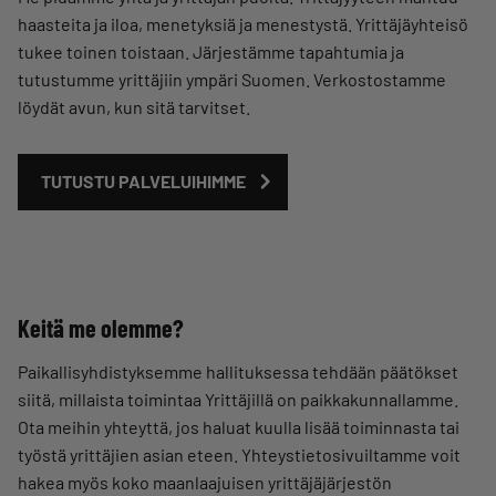
haasteita ja iloa, menetyksiä ja menestystä. Yrittäjäyhteisö
tukee toinen toistaan. Järjestämme tapahtumia ja
tutustumme yrittäjiin ympäri Suomen. Verkostostamme
löydät avun, kun sitä tarvitset.
TUTUSTU PALVELUIHIMME
Keitä me olemme?
Paikallisyhdistyksemme hallituksessa tehdään päätökset
siitä, millaista toimintaa Yrittäjillä on paikkakunnallamme.
Ota meihin yhteyttä, jos haluat kuulla lisää toiminnasta tai
työstä yrittäjien asian eteen. Yhteystietosivuiltamme voit
hakea myös koko maanlaajuisen yrittäjäjärjestön