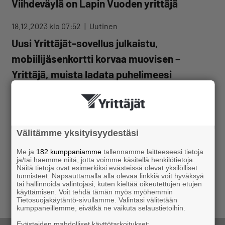
Viihdeväylä on Lapin Vuoden yrittäjä
18.12.2023 klo 07:52
Uutinen
Uusi Yrittäjät-sovellus julkaistu,
mobiilijäsenkortti korvaa muovisen –
Yrittäjä, muista ladata puhelimeesi
16.11.2023 klo 12:01
Uutinen
Yrittäjien jäsenkysely käynnissä –
Vastaamalla autat järjestöä kehittämään
Välitämme yksityisyydestäsi
toimintaansa
Me ja
182 kumppaniamme
tallennamme laitteeseesi tietoja
ja/tai haemme niitä, jotta voimme käsitellä henkilötietoja.
Näitä tietoja ovat esimerkiksi evästeissä olevat yksilölliset
LUE LISÄÄ
tunnisteet. Napsauttamalla alla olevaa linkkiä voit hyväksyä
tai hallinnoida valintojasi, kuten kieltää oikeutettujen etujen
käyttämisen. Voit tehdä tämän myös myöhemmin
Tietosuojakäytäntö-sivullamme. Valintasi välitetään
kumppaneillemme, eivätkä ne vaikuta selaustietoihin.
Evästeiden mahdolliset käyttötarkoitukset: