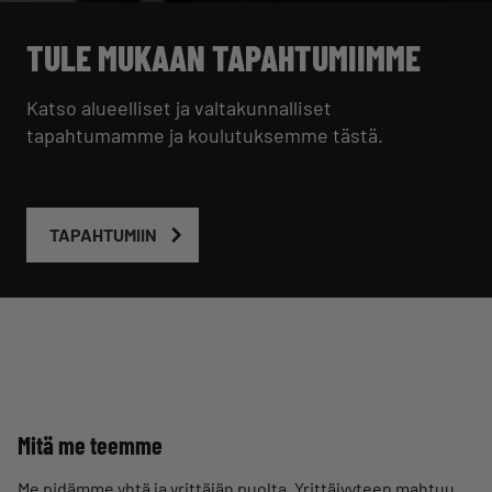
TULE MUKAAN TAPAHTUMIIMME
Katso alueelliset ja valtakunnalliset
tapahtumamme ja koulutuksemme tästä.
TAPAHTUMIIN
Mitä me teemme
Me pidämme yhtä ja yrittäjän puolta. Yrittäjyyteen mahtuu