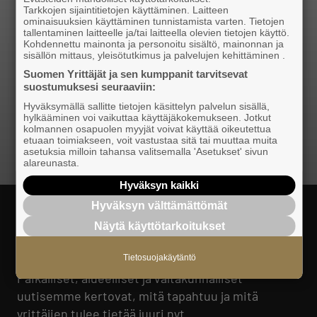
Tarkkojen sijaintitietojen käyttäminen. Laitteen
ominaisuuksien käyttäminen tunnistamista varten. Tietojen
tallentaminen laitteelle ja/tai laitteella olevien tietojen käyttö.
Kohdennettu mainonta ja personoitu sisältö, mainonnan ja
sisällön mittaus, yleisötutkimus ja palvelujen kehittäminen .
Suomen Yrittäjät ja sen kumppanit tarvitsevat
suostumuksesi seuraaviin:
Hyväksymällä sallitte tietojen käsittelyn palvelun sisällä,
hylkääminen voi vaikuttaa käyttäjäkokemukseen. Jotkut
kolmannen osapuolen myyjät voivat käyttää oikeutettua
etuaan toimiakseen, voit vastustaa sitä tai muuttaa muita
asetuksia milloin tahansa valitsemalla 'Asetukset' sivun
alareunasta.
Hyväksyn kaikki
Hyväksyn välttämättömät
LUE TUOREIMMAT
Näytä käyttötarkoitukset
YRITTÄJÄUUTISET
Tietosuojakäytäntö
Paikalliset, alueelliset ja valtakunnalliset
uutisemme kertovat, mitä tapahtuu ja mitä
yrittäjien tulee tietää juuri nyt.