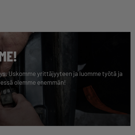
ME!
stys. Uskomme yrittäjyyteen ja luomme työtä ja
hdessä olemme enemmän!