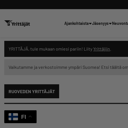
Ajankohtaista
Jäsenyys
Neuvont
Hae sivustolta tai kysy suoraan 
YRITTÄJÄ, tule mukaan omiesi pariin! Liity
Yrittäjiin
.
Vaikutamme ja verkostoimme ympäri Suomea! Etsi täältä o
Suodata hakutuloksia: näytä kaikki sisältö
RUOVEDEN YRITTÄJÄT
FI