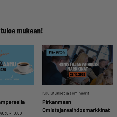
etuloa mukaan!
Maksuton
Koulutukset ja seminaarit
ampereella
Pirkanmaan
Omistajanvaihdosmarkkinat
08:30 – 10:00