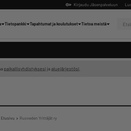
Kirjaudu Jäsenpalveluun
Luo
a
Tietopankki
Tapahtumat ja koulutukset
Tietoa meistä
Yrittäjien tekoälyltä
ma
paikallisyhdistyksesi
ja
aluejärjestösi
.
Etusivu
Ruoveden Yrittäjät ry