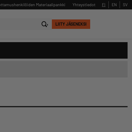
ttamushenkilöiden Materiaalipankki
Yhteystiedot
FI
EN
SV
LIITY JÄSENEKSI
Sulje
Hae