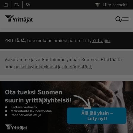
FI
EN
SV
Liity jäseneksi
Hae sivustolta tai kysy suoraan
YRITTÄJÄ, tule mukaan omiesi pariin! Liity
Yrittäjiin
.
Yrittäjien tekoälyltä
Vaikutamme ja verkostoimme ympäri Suomea! Etsi täältä
oma
paikallisyhdistyksesi
ja
aluejärjestösi
.
Hae
Suodata hakutuloksia: näytä kaikki sisältö