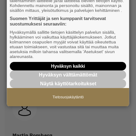
tallentaminen laitteelle ja/tai laitteella olevien tietojen käyttö.
Kohdennettu mainonta ja personoitu sisältö, mainonnan ja
sisällön mittaus, yleisötutkimus ja palvelujen kehittäminen .
Suomen Yrittäjät ja sen kumppanit tarvitsevat
Lena Nordström
suostumuksesi seuraaviin:
Hyväksymällä sallitte tietojen käsittelyn palvelun sisällä,
MN-Textil Oy Ab
hylkääminen voi vaikuttaa käyttäjäkokemukseen. Jotkut
kolmannen osapuolen myyjät voivat käyttää oikeutettua
Jäsen
etuaan toimiakseen, voit vastustaa sitä tai muuttaa muita
asetuksia milloin tahansa valitsemalla 'Asetukset' sivun
alareunasta.
+358405674539
Hyväksyn kaikki
lena.nordstrom@mn-textil.com
Hyväksyn välttämättömät
Näytä käyttötarkoitukset
Tietosuojakäytäntö
Martin Romberg