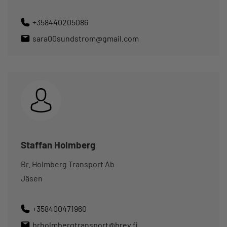
+358440205086
sara00sundstrom@gmail.com
Staffan Holmberg
Br. Holmberg Transport Ab
Jäsen
+358400471960
brholmbergtransport@brev.fi