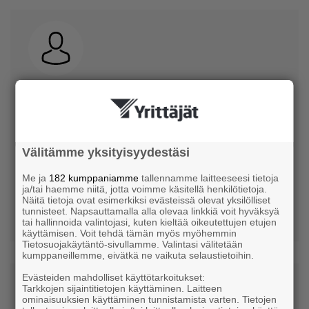
Edgar Wirtanen
Ekenäs Motorservice Oy Ab
Välitämme yksityisyydestäsi
Talousvastaava
Me ja
182 kumppaniamme
tallennamme laitteeseesi tietoja
ja/tai haemme niitä, jotta voimme käsitellä henkilötietoja.
+358407096263
Näitä tietoja ovat esimerkiksi evästeissä olevat yksilölliset
tunnisteet. Napsauttamalla alla olevaa linkkiä voit hyväksyä
ekenasmotorservice@gmail.com
tai hallinnoida valintojasi, kuten kieltää oikeutettujen etujen
käyttämisen. Voit tehdä tämän myös myöhemmin
Tietosuojakäytäntö-sivullamme. Valintasi välitetään
kumppaneillemme, eivätkä ne vaikuta selaustietoihin.
Evästeiden mahdolliset käyttötarkoitukset:
Tarkkojen sijaintitietojen käyttäminen. Laitteen
ominaisuuksien käyttäminen tunnistamista varten. Tietojen