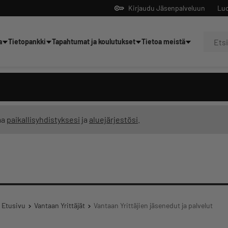
Kirjaudu Jäsenpalveluun
Luo
a
Tietopankki
Tapahtumat ja koulutukset
Tietoa meistä
Yrittäjien tekoälyltä
ma
paikallisyhdistyksesi
ja
aluejärjestösi
.
Etusivu
Vantaan Yrittäjät
Vantaan Yrittäjien jäsenedut ja palvelut