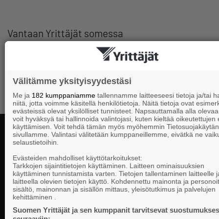
Vantaan Yrittäjät somessa
Välitämme yksityisyydestäsi
Me ja
182 kumppaniamme
tallennamme laitteeseesi tietoja ja/tai
niitä, jotta voimme käsitellä henkilötietoja. Näitä tietoja ovat esimerk
evästeissä olevat yksilölliset tunnisteet. Napsauttamalla alla olevaa 
voit hyväksyä tai hallinnoida valintojasi, kuten kieltää oikeutettujen
käyttämisen. Voit tehdä tämän myös myöhemmin Tietosuojakäytän
sivullamme. Valintasi välitetään kumppaneillemme, eivätkä ne vaik
selaustietoihin.
Yhteystiedot
Evästeiden mahdolliset käyttötarkoitukset:
Tarkkojen sijaintitietojen käyttäminen. Laitteen ominaisuuksien
käyttäminen tunnistamista varten. Tietojen tallentaminen laitteelle ja
laitteella olevien tietojen käyttö. Kohdennettu mainonta ja personoi
Suomen Yrittä
sisältö, mainonnan ja sisällön mittaus, yleisötutkimus ja palvelujen
Valtakunnallista, alueellista ja paikallista
PL 999, 00101
kehittäminen .
vaikuttamista pk-yrittäjien puolesta.
Puhelinvaihde
Suomen Yrittäjät ja sen kumppanit tarvitsevat suostumukses
seuraaviin: