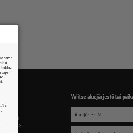
 haemme
iksi
linkkiä
 etujen
tö-
uta
Valitse aluejärjestö tai paik
/tai
tu
jät
Aluejärjestöt
 HELSINKI
 09 229 221
i