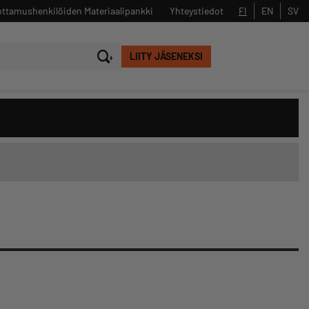
ttamushenkilöiden Materiaalipankki
Yhteystiedot
FI
EN
SV
LIITY JÄSENEKSI
Sulje
Hae