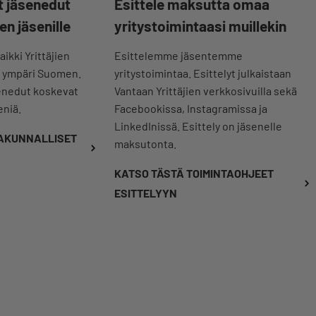
t jäsenedut
Esittele maksutta omaa
en jäsenille
yritystoimintaasi muillekin
aikki Yrittäjien
Esittelemme jäsentemme
t ympäri Suomen.
yritystoimintaa. Esittelyt julkaistaan
senedut koskevat
Vantaan Yrittäjien verkkosivuilla sekä
eniä.
Facebookissa, Instagramissa ja
LinkedInissä. Esittely on jäsenelle
TAKUNNALLISET
maksutonta.
KATSO TÄSTÄ TOIMINTAOHJEET
ESITTELYYN