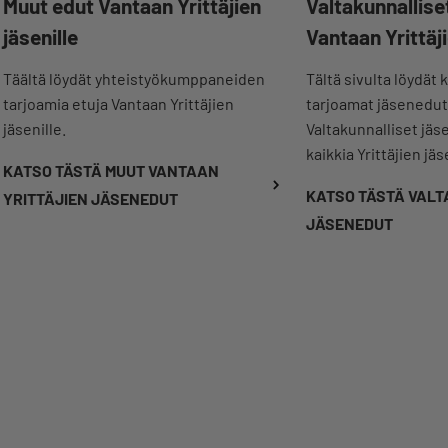
Muut edut Vantaan Yrittäjien
Valtakunnallise
jäsenille
Vantaan Yrittäji
Täältä löydät yhteistyökumppaneiden
Tältä sivulta löydät k
tarjoamia etuja Vantaan Yrittäjien
tarjoamat jäsenedu
jäsenille.
Valtakunnalliset jä
kaikkia Yrittäjien jäs
KATSO TÄSTÄ MUUT VANTAAN
KATSO TÄSTÄ VAL
YRITTÄJIEN JÄSENEDUT
JÄSENEDUT