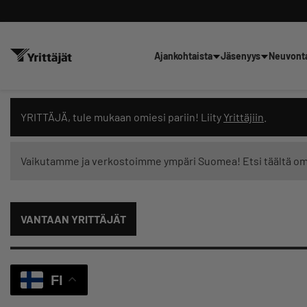
Ajankohtaista
Jäsenyys
Neuvont
Hae sivustolta tai kysy suoraan 
YRITTÄJÄ, tule mukaan omiesi pariin! Liity
Yrittäjiin
.
Vaikutamme ja verkostoimme ympäri Suomea! Etsi täältä o
Suodata hakutuloksia: näytä kaikki sisältö
VANTAAN YRITTÄJÄT
FI