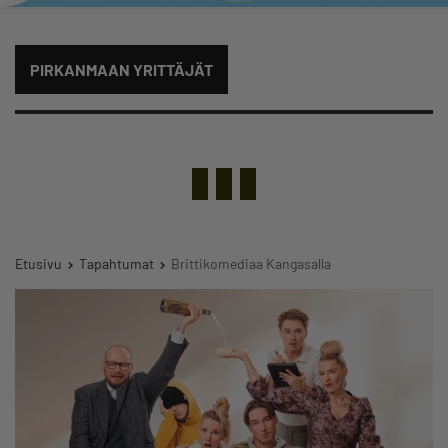
PIRKANMAAN YRITTÄJÄT
Etusivu
Tapahtumat
Brittikomediaa Kangasalla