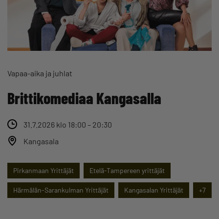
Vapaa-aika ja juhlat
Brittikomediaa Kangasalla
31.7.2026 klo 18:00 – 20:30
Kangasala
Pirkanmaan Yrittäjät
Etelä-Tampereen yrittäjät
Härmälän-Sarankulman Yrittäjät
Kangasalan Yrittäjät
+7