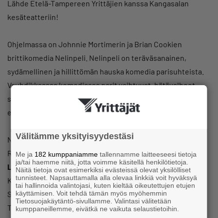
Lähde Etelä-Tampereen Yrittäjien kanssa Kangasalan
kesäteatteriin!
Ohjelmassa on Johnnie Mortimerin ja Brian Cookien
brittikomedia Nelinpeli. Nelinpeli on teräväsanainen,
sydämellinen ja hillittömän hauska komedia parisuhteista.
Vauhdikkaassa komediassa parit vaihtuvat, hätävalheet
sinkoilevat ja tilanteet muuttuvat aina vain täpärimmiksi,
eikä yleisö ehdi naurultaan vetää henkeä.
Välitämme yksityisyydestäsi
Näytelmän ohjaaja:
Esko Kovero
Rooleissa nähdään tv:stä tutut:
Inna Tähkänen
,
Monika
Me ja
182 kumppaniamme
tallennamme laitteeseesi tietoja
ja/tai haemme niitä, jotta voimme käsitellä henkilötietoja.
Lindeman
,
Sami Uotila
,
Sampsa Tuomala
ja
Axel Milliam
Näitä tietoja ovat esimerkiksi evästeissä olevat yksilölliset
tunnisteet. Napsauttamalla alla olevaa linkkiä voit hyväksyä
Käsikirjoitus:
Johnnie Mortimer
ja
Brian Cookie
tai hallinnoida valintojasi, kuten kieltää oikeutettujen etujen
käyttämisen. Voit tehdä tämän myös myöhemmin
Sovitus:
Miika Muranen
Tietosuojakäytäntö-sivullamme. Valintasi välitetään
Tuotanto Tapahtuma Taika Oy /
Nina
ja
Teemu Lehtilä
kumppaneillemme, eivätkä ne vaikuta selaustietoihin.