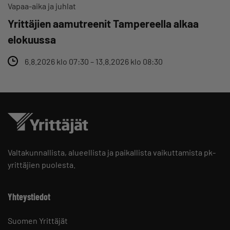
Vapaa-aika ja juhlat
Yrittäjien aamutreenit Tampereella alkaa
elokuussa
6.8.2026 klo 07:30 – 13.8.2026 klo 08:30
Valtakunnallista, alueellista ja paikallista vaikuttamista pk-
yrittäjien puolesta.
Yhteystiedot
Suomen Yrittäjät