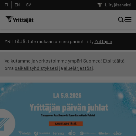
FI
EN
SV
Liity jäseneksi
Hae sivustolta tai kysy suoraan
YRITTÄJÄ, tule mukaan omiesi pariin! Liity
Yrittäjiin
.
Yrittäjien tekoälyltä
Vaikutamme ja verkostoimme ympäri Suomea! Etsi täältä
oma
paikallisyhdistyksesi
ja
aluejärjestösi
.
Hae
Suodata hakutuloksia: näytä kaikki sisältö