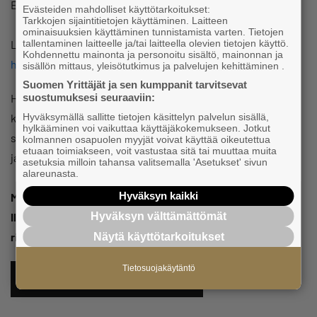
Esitysoikeudet Nordic Drama Corner
Evästeiden mahdolliset käyttötarkoitukset:
Tarkkojen sijaintitietojen käyttäminen. Laitteen
ominaisuuksien käyttäminen tunnistamista varten. Tietojen
tallentaminen laitteelle ja/tai laitteella olevien tietojen käyttö.
Lue lisää esityksestä:
Kohdennettu mainonta ja personoitu sisältö, mainonnan ja
https://www.kangasalankesateatteri.fi/
sisällön mittaus, yleisötutkimus ja palvelujen kehittäminen .
Suomen Yrittäjät ja sen kumppanit tarvitsevat
suostumuksesi seuraaviin:
Hinta sisältää teatterilipun ja väliaikatarjoilun. Jos
Hyväksymällä sallitte tietojen käsittelyn palvelun sisällä,
kiinnostuneita on tarpeeksi, järjestämme myös hintaan
hylkääminen voi vaikuttaa käyttäjäkokemukseen. Jotkut
sisältyvän yhteiskuljetuksen Etelä-Tampereelta teatterille
kolmannen osapuolen myyjät voivat käyttää oikeutettua
etuaan toimiakseen, voit vastustaa sitä tai muuttaa muita
ja takaisin.
asetuksia milloin tahansa valitsemalla 'Asetukset' sivun
alareunasta.
Hyväksyn kaikki
Maksu ilmoittautuessa, ilmoittautuminen on sitova.
Hyväksyn välttämättömät
Ilmoittautumisaikaa 24.7. asti tai niin kauan kuin lippuja
riittää.
Näytä käyttötarkoitukset
Tietosuojakäytäntö
ILMOITTAUDU TÄSTÄ MUKAAN