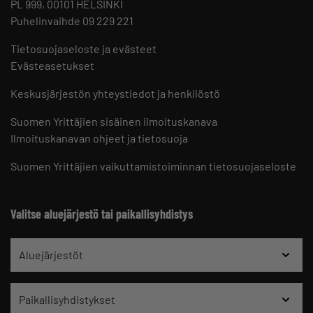
PL 999, 00101 HELSINKI
Puhelinvaihde 09 229 221
Tietosuojaseloste ja evästeet
Evästeasetukset
Keskusjärjestön yhteystiedot ja henkilöstö
Suomen Yrittäjien sisäinen ilmoituskanava
Ilmoituskanavan ohjeet ja tietosuoja
Suomen Yrittäjien vaikuttamistoiminnan tietosuojaseloste
Valitse aluejärjestö tai paikallisyhdistys
Aluejärjestöt
Paikallisyhdistykset