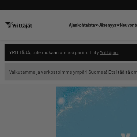
Ajankohtaista
Jäsenyys
Neuvont
Hae sivustolta tai kysy suoraan 
YRITTÄJÄ, tule mukaan omiesi pariin! Liity
Yrittäjiin
.
Vaikutamme ja verkostoimme ympäri Suomea! Etsi täältä o
Suodata hakutuloksia: näytä kaikki sisältö