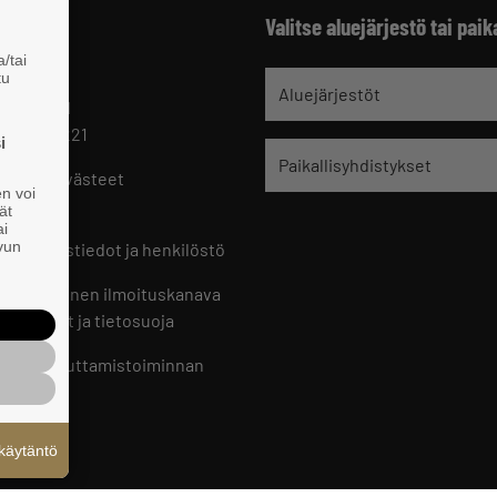
Valitse aluejärjestö tai paik
/tai
tu
jät
Aluejärjestöt
 HELSINKI
 09 229 221
i
Paikallisyhdistykset
oste ja evästeet
en voi
set
ät
ai
ivun
ön yhteystiedot ja henkilöstö
jien sisäinen ilmoituskanava
an ohjeet ja tietosuoja
jien vaikuttamistoiminnan
oste
käytäntö