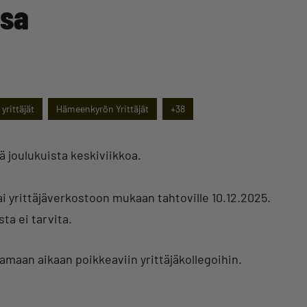
ssa
yrittäjät
Hämeenkyrön Yrittäjät
+38
ä joulukuista keskiviikkoa.
tai yrittäjäverkostoon mukaan tahtoville 10.12.2025.
ta ei tarvita.
amaan aikaan poikkeaviin yrittäjäkollegoihin.