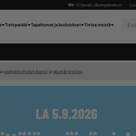
Kirjaudu Jäsenpalveluun
Luo
a
Tietopankki
Tapahtumat ja koulutukset
Tietoa meistä
Yrittäjien tekoälyltä
ma
paikallisyhdistyksesi
ja
aluejärjestösi
.