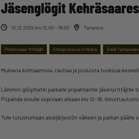
Jäsenglögit Kehräsaare
10.12.2025 klo 12:00 – 18:00
Tampere
Pirkanmaan Yrittäjät
Entrepreneurs in Nokia
Etelä-Tampereen 
Mukavia kohtaamisia, rauhaa ja jouluista tuoksua keskell
Lämmin glögihetki paikalle piipahtaville jäsenyrittäjille 
Piipahda sinulle sopivaan aikaan klo 12–18, ilmoittautumis
Tule tutustumaan aluejärjestön väkeen ja paikan päälle s