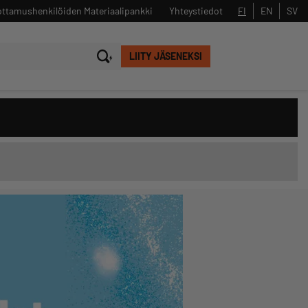
ttamushenkilöiden Materiaalipankki
Yhteystiedot
FI
EN
SV
LIITY JÄSENEKSI
Sulje
Hae