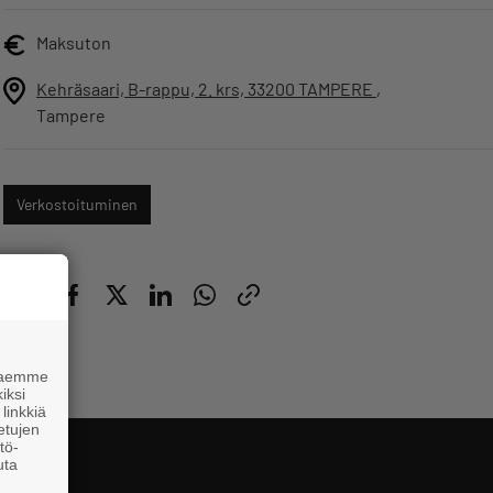
Maksuton
Kehräsaari, B-rappu, 2. krs, 33200 TAMPERE
,
Tampere
Verkostoituminen
Jaa
 haemme
iksi
linkkiä
 etujen
tö-
uta