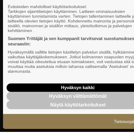
Yhteystiedot
Evästeiden mahdolliset käyttötarkoitukset:
Tarkkojen sijaintitietojen käyttäminen. Laitteen ominaisuuksien
käyttäminen tunnistamista varten. Tietojen tallentaminen laitteelle ja
laitteella olevien tietojen käyttö. Kohdennettu mainonta ja personoi
Suomen Yrittä
sisältö, mainonnan ja sisällön mittaus, yleisötutkimus ja palvelujen
Valtakunnallista, alueellista ja paikallista
PL 999, 00101
kehittäminen .
vaikuttamista pk-yrittäjien puolesta.
Puhelinvaihde
Suomen Yrittäjät ja sen kumppanit tarvitsevat suostumukses
seuraaviin:
Tietosuojasel
Hyväksymällä sallitte tietojen käsittelyn palvelun sisällä, hylkäämin
Evästeasetuk
vaikuttaa käyttäjäkokemukseen. Jotkut kolmannen osapuolen myyj
voivat käyttää oikeutettua etuaan toimiakseen, voit vastustaa sitä t
muuttaa muita asetuksia milloin tahansa valitsemalla 'Asetukset' s
Keskusjärjest
alareunasta.
Suomen Yrittä
Ilmoituskanav
Hyväksyn kaikki
Hyväksyn välttämättömät
Suomen Yrittä
Näytä käyttötarkoitukset
tietosuojasel
Tietosuoja