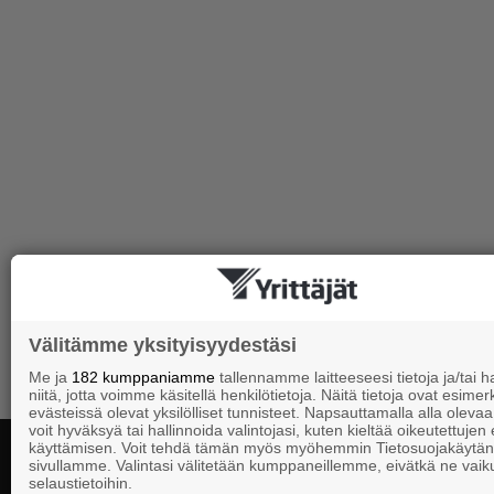
Välitämme yksityisyydestäsi
Me ja
182 kumppaniamme
tallennamme laitteeseesi tietoja ja/tai
niitä, jotta voimme käsitellä henkilötietoja. Näitä tietoja ovat esimerk
evästeissä olevat yksilölliset tunnisteet. Napsauttamalla alla olevaa 
voit hyväksyä tai hallinnoida valintojasi, kuten kieltää oikeutettujen
käyttämisen. Voit tehdä tämän myös myöhemmin Tietosuojakäytän
sivullamme. Valintasi välitetään kumppaneillemme, eivätkä ne vaik
selaustietoihin.