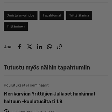
Omistajanvaihdos
Tapahtumat
Yrittäjätarina
Yrittäminen
Jaa
Tutustu myös näihin tapahtumiin
Koulutukset ja seminaarit
Merikarvian Yrittäjien Julkiset hankinnat
haltuun -koulutusilta ti 1.9.
1.9.2026 klo 17:30 – 20:00