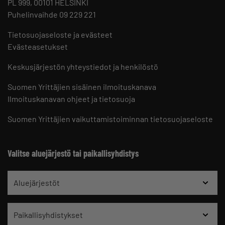
PL 999, 00101 HELSINKI
Puhelinvaihde 09 229 221
Tietosuojaseloste ja evästeet
Evästeasetukset
Keskusjärjestön yhteystiedot ja henkilöstö
Suomen Yrittäjien sisäinen ilmoituskanava
Ilmoituskanavan ohjeet ja tietosuoja
Suomen Yrittäjien vaikuttamistoiminnan tietosuojaseloste
Valitse aluejärjestö tai paikallisyhdistys
Aluejärjestöt
Paikallisyhdistykset