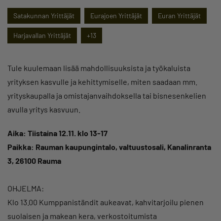
Satakunnan Yrittäjät
Eurajoen Yrittäjät
Euran Yrittäjät
Harjavallan Yrittäjät
+13
Tule kuulemaan lisää mahdollisuuksista ja työkaluista
yrityksen kasvulle ja kehittymiselle, miten saadaan mm.
yrityskaupalla ja omistajanvaihdoksella tai bisnesenkelien
avulla yritys kasvuun.
Aika: Tiistaina 12.11. klo 13-17
Paikka:
Rauman kaupungintalo, valtuustosali, Kanalinranta
3, 26100 Rauma
OHJELMA:
Klo 13.00 Kumppaniständit aukeavat, kahvitarjoilu pienen
suolaisen ja makean kera, verkostoitumista