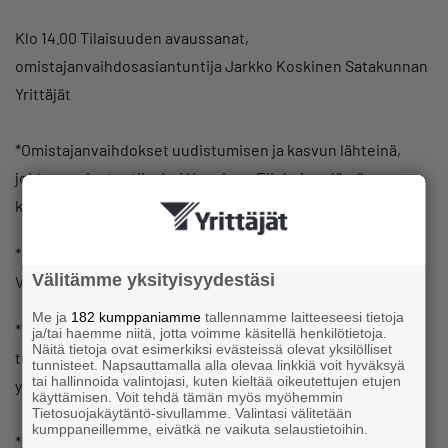
Klo 14.00 Tilaisuuden avaussanat,
omistajanvaihdosasiantuntija Jarkko Koskinen Satakunnan
Yrittäjät
*Omistajanvaihdokset uudistumisen ja kasvun lähteinä,
johtava asiantuntija Jari Huovinen Elinkeinoelämän
keskusliitto
*Yrityskauppojen rahoitus
–
luottohallinnan johtaja Tatu
Välitämme yksityisyydestäsi
Viitamäki, OP Länsi-Suomi
Me ja
182 kumppaniamme
tallennamme laitteeseesi tietoja
*Yrityskummit yrityskauppojen ja omistajanvaihdosten
ja/tai haemme niitä, jotta voimme käsitellä henkilötietoja.
Näitä tietoja ovat esimerkiksi evästeissä olevat yksilölliset
tukena, yhteyskummi Sari Pettersson, Rauman
tunnisteet. Napsauttamalla alla olevaa linkkiä voit hyväksyä
tai hallinnoida valintojasi, kuten kieltää oikeutettujen etujen
yrityskummiverkosto
käyttämisen. Voit tehdä tämän myös myöhemmin
Tietosuojakäytäntö-sivullamme. Valintasi välitetään
kumppaneillemme, eivätkä ne vaikuta selaustietoihin.
*Bisnesenkeliverkoston mahdollisuudet, Kari Sallinen