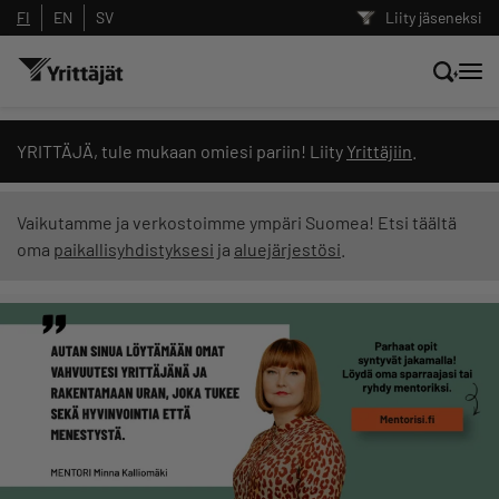
FI
EN
SV
Liity jäseneksi
Hae sivustolta tai kysy suoraan
YRITTÄJÄ, tule mukaan omiesi pariin! Liity
Yrittäjiin
.
Yrittäjien tekoälyltä
Vaikutamme ja verkostoimme ympäri Suomea! Etsi täältä
oma
paikallisyhdistyksesi
ja
aluejärjestösi
.
Hae
Suodata hakutuloksia: näytä kaikki sisältö