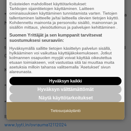
Evästeiden mahdolliset käyttötarkoitukset:
Tarkkojen sijaintitietojen käyttäminen. Laitteen
ominaisuuksien käyttäminen tunnistamista varten. Tietojen
*SAMK Yrityskiihdyttämö – Tukea yrittäjänä kasvamiseen, Pia
tallentaminen laitteelle ja/tai laitteella olevien tietojen käyttö.
Marjanen
Kohdennettu mainonta ja personoitu sisältö, mainonnan ja
sisällön mittaus, yleisötutkimus ja palvelujen kehittäminen .
Suomen Yrittäjät ja sen kumppanit tarvitsevat
*Yrityscase: Vahvaa kasvua yritysostojen kautta.
suostumuksesi seuraaviin:
toimitusjohtaja Jani Hämäläinen, Paloff Group / BST Finland
Hyväksymällä sallitte tietojen käsittelyn palvelun sisällä,
hylkääminen voi vaikuttaa käyttäjäkokemukseen. Jotkut
Oy
kolmannen osapuolen myyjät voivat käyttää oikeutettua
etuaan toimiakseen, voit vastustaa sitä tai muuttaa muita
asetuksia milloin tahansa valitsemalla 'Asetukset' sivun
Kysymyksiä, keskustelua
alareunasta.
Hyväksyn kaikki
*Klo 16 Pientä tarjoilua verkostoitumisen ohessa
Hyväksyn välttämättömät
Näytä käyttötarkoitukset
*Klo 17 Tilaisuus päättyy
Tietosuojakäytäntö
Ilmoittautumiset 6.11. mennessä:
www.lyyti.in/ovrauma12112024