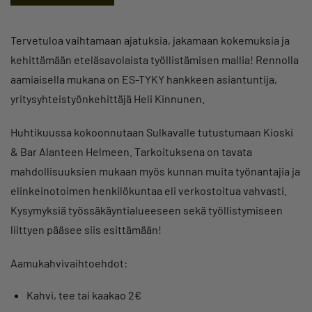
Tervetuloa vaihtamaan ajatuksia, jakamaan kokemuksia ja
kehittämään eteläsavolaista työllistämisen mallia! Rennolla
aamiaisella mukana on ES-TYKY hankkeen asiantuntija,
yritysyhteistyönkehittäjä Heli Kinnunen.
Huhtikuussa kokoonnutaan Sulkavalle tutustumaan Kioski
& Bar Alanteen Helmeen. Tarkoituksena on tavata
mahdollisuuksien mukaan myös kunnan muita työnantajia ja
elinkeinotoimen henkilökuntaa eli verkostoitua vahvasti.
Kysymyksiä työssäkäyntialueeseen sekä työllistymiseen
liittyen pääsee siis esittämään!
Aamukahvivaihtoehdot:
Kahvi, tee tai kaakao 2€