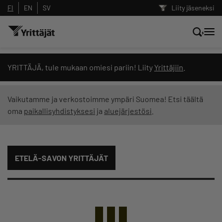
FI
EN
SV
Liity jäseneksi
Hae sivustolta tai kysy suoraan
YRITTÄJÄ, tule mukaan omiesi pariin! Liity
Yrittäjiin
.
Yrittäjien tekoälyltä
Vaikutamme ja verkostoimme ympäri Suomea! Etsi täältä
oma
paikallisyhdistyksesi
ja
aluejärjestösi
.
Hae
Suodata hakutuloksia: näytä kaikki sisältö
ETELÄ-SAVON YRITTÄJÄT