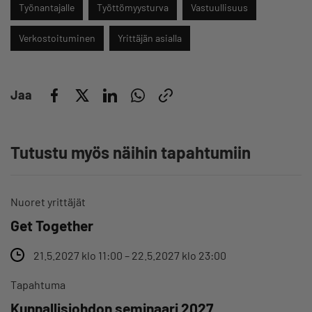
Työnantajalle
Työttömyysturva
Vastuullisuus
Verkostoituminen
Yrittäjän asialla
Jaa
Tutustu myös näihin tapahtumiin
Nuoret yrittäjät
Get Together
21.5.2027 klo 11:00 – 22.5.2027 klo 23:00
Tapahtuma
Kunnallisjohdon seminaari 2027