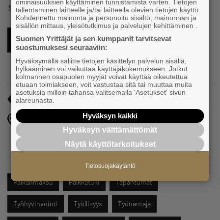
ominaisuuksien käyttäminen tunnistamista varten. Tietojen
Yrittäjien lisäksi osallistuu Kuntoutussäätiö.
tallentaminen laitteelle ja/tai laitteella olevien tietojen käyttö.
Kohdennettu mainonta ja personoitu sisältö, mainonnan ja
sisällön mittaus, yleisötutkimus ja palvelujen kehittäminen .
Suomen Yrittäjät ja sen kumppanit tarvitsevat
ILMOITTAUDU TÄSTÄ MUKAAN
suostumuksesi seuraaviin:
Hyväksymällä sallitte tietojen käsittelyn palvelun sisällä,
hylkääminen voi vaikuttaa käyttäjäkokemukseen. Jotkut
kolmannen osapuolen myyjät voivat käyttää oikeutettua
etuaan toimiakseen, voit vastustaa sitä tai muuttaa muita
asetuksia milloin tahansa valitsemalla 'Asetukset' sivun
Maksuton
alareunasta.
Hyväksyn kaikki
Kioski & Bar Alanteen Helmi, Alanteentie 17, 58700
Sulkava
,
Hyväksyn välttämättömät
Sulkava
Näytä käyttötarkoitukset
Tietosuojakäytäntö
Palkanmaksu
Palkkatuki
Tapahtumat
Työhyvinvointi
Työllisyys
Työnantaja