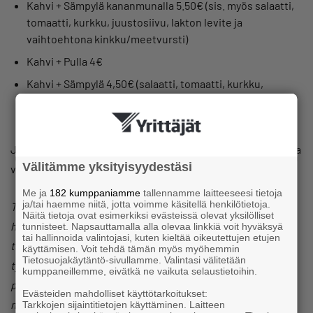
Kahvi + Sämpylä kananmunalla 5.50€ (sis. myös salaatti,
tomaatti, kurkku, juustosiivu, lakton levite ja
vaihtoehtona kinkku/meetvursti)
Kahvi + Pulla 4€
Kahvi + Sämpylä 4,50€ (salaatti, tomaatti, kurkku,
juustosiivu, lakton levite ja vaihtoehtona
kinkku/meetvursti)
Järjestellään kimppakyytejä eli jos tällainen kiinnostaa, laita
Välitämme yksityisyydestäsi
viestiä Helille (heli.kinnunen@yrittajat.fi tai p. 050 350 3311)
Me ja
182 kumppaniamme
tallennamme laitteeseesi tietoja
ja/tai haemme niitä, jotta voimme käsitellä henkilötietoja.
Tehdään yhdessä tulevaisuuden työelämää Etelä-Savoon -
Näitä tietoja ovat esimerkiksi evästeissä olevat yksilölliset
hanke on käynnistynyt tammikuussa 2024. Sen isona
tunnisteet. Napsauttamalla alla olevaa linkkiä voit hyväksyä
tai hallinnoida valintojasi, kuten kieltää oikeutettujen etujen
tulevaisuuden tavoitteena on edistää kestävien
käyttämisen. Voit tehdä tämän myös myöhemmin
Tietosuojakäytäntö-sivullamme. Valintasi välitetään
työmarkkinoiden rakentumista maakunnassa lisäten näin
kumppaneillemme, eivätkä ne vaikuta selaustietoihin.
paikallisten yritysten elinvoimaa. Hanke toteutetaan
Evästeiden mahdolliset käyttötarkoitukset:
moniammatillisena yhteistyönä, johon Etelä-Savon
Tarkkojen sijaintitietojen käyttäminen. Laitteen