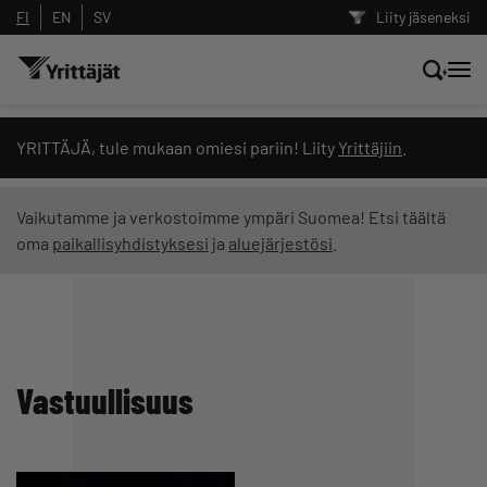
FI
EN
SV
Liity jäseneksi
Hae sivustolta tai kysy suoraan
YRITTÄJÄ, tule mukaan omiesi pariin! Liity
Yrittäjiin
.
Yrittäjien tekoälyltä
Vaikutamme ja verkostoimme ympäri Suomea! Etsi täältä
oma
paikallisyhdistyksesi
ja
aluejärjestösi
.
Hae
Suodata hakutuloksia: näytä kaikki sisältö
Vastuullisuus