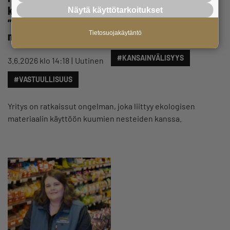
kartonkikannen, jota ei kannata myydä Suomeen:
Näytä käyttötarkoitukset
”Luullaan, että on ekologista ajattelua, mutta ei
meillä oikeasti ole”
Tietosuojakäytäntö
#KANSAINVÄLISYYS
3.6.2026 klo 14:18
Uutinen
#VASTUULLISUUS
Yritys on ratkaissut ongelman, joka liittyy ekologisen
materiaalin käyttöön kuumien nesteiden kanssa.