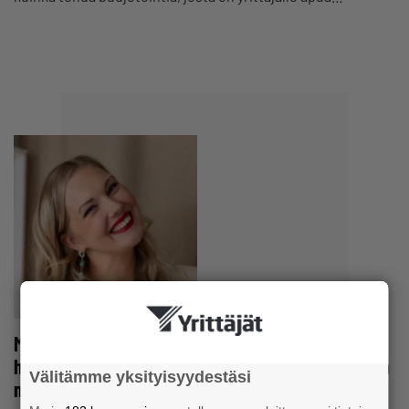
Marleena Lehtosen naistenvaateliikkeen myynti
hyppäsi Ylen uutisen jälkeen – ”Tilauksia alkoi tulla
Välitämme yksityisyydestäsi
minuutin välein”