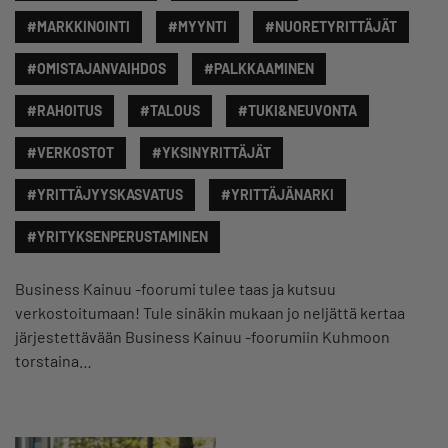
#MARKKINOINTI
#MYYNTI
#NUORETYRITTÄJÄT
#OMISTAJANVAIHDOS
#PALKKAAMINEN
#RAHOITUS
#TALOUS
#TUKI&NEUVONTA
#VERKOSTOT
#YKSINYRITTÄJÄT
#YRITTÄJYYSKASVATUS
#YRITTÄJÄNARKI
#YRITYKSENPERUSTAMINEN
Business Kainuu -foorumi tulee taas ja kutsuu
verkostoitumaan! Tule sinäkin mukaan jo neljättä kertaa
järjestettävään Business Kainuu -foorumiin Kuhmoon
torstaina…