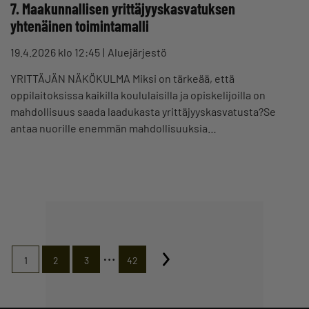
7. Maakunnallisen yrittäjyyskasvatuksen
yhtenäinen toimintamalli
19.4.2026 klo 12:45
Aluejärjestö
YRITTÄJÄN NÄKÖKULMA Miksi on tärkeää, että
oppilaitoksissa kaikilla koululaisilla ja opiskelijoilla on
mahdollisuus saada laadukasta yrittäjyyskasvatusta?Se
antaa nuorille enemmän mahdollisuuksia…
…
1
2
3
42