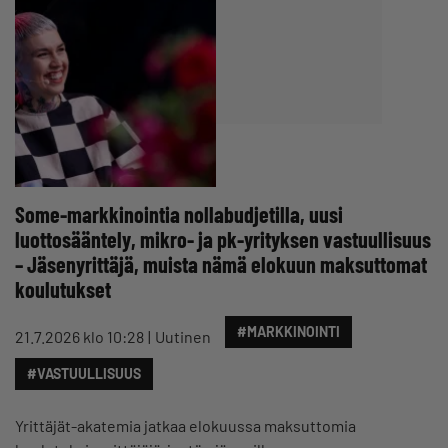
Some-markkinointia nollabudjetilla, uusi
luottosääntely, mikro- ja pk-yrityksen vastuullisuus
– Jäsenyrittäjä, muista nämä elokuun maksuttomat
koulutukset
#MARKKINOINTI
21.7.2026 klo 10:28
Uutinen
#VASTUULLISUUS
Yrittäjät-akatemia jatkaa elokuussa maksuttomia