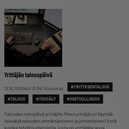
Yrittäjän talouspäivä
#YRITYKSENTALOUS
12.6.2026 klo 13:04
Koulutus
#TALOUS
#TEKOÄLY
#VASTUULLISUUS
Talouden tehopäivä yrittäjille Miten yrittäjä voi käyttää
tekoälyä talouden ymmärtämiseen ja johtamiseen? Entä
kuinka tehdä budjetointia, josta on yrittäjälle apua…