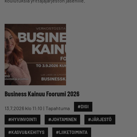
koulutuksia yrittäjäjärjestön jäsenille.
Business Kainuu Foorumi 2026
#DIGI
13.7.2026 klo 11:10
Tapahtuma
#HYVINVOINTI
#JOHTAMINEN
#JÄRJESTÖ
#KASVU&KEHITYS
#LIIKETOIMINTA