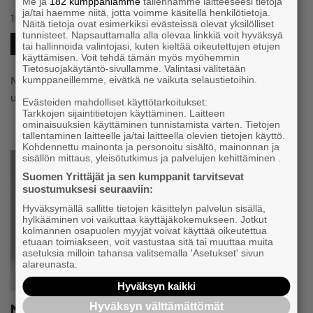
Me ja
182 kumppaniamme
tallennamme laitteeseesi tietoja
ja/tai haemme niitä, jotta voimme käsitellä henkilötietoja.
#YKSINYRITTÄJÄT
10.6.2026 klo 11:25
Uutinen
Näitä tietoja ovat esimerkiksi evästeissä olevat yksilölliset
tunnisteet. Napsauttamalla alla olevaa linkkiä voit hyväksyä
#VASTUULLISUUS
tai hallinnoida valintojasi, kuten kieltää oikeutettujen etujen
käyttämisen. Voit tehdä tämän myös myöhemmin
Tietosuojakäytäntö-sivullamme. Valintasi välitetään
Naisten vaatteita Suomessa valmistava yksinyrittäjä ei
kumppaneillemme, eivätkä ne vaikuta selaustietoihin.
uskalla vielä luottaa siihen, että suosio jatkuu.
Evästeiden mahdolliset käyttötarkoitukset:
Tarkkojen sijaintitietojen käyttäminen. Laitteen
ominaisuuksien käyttäminen tunnistamista varten. Tietojen
tallentaminen laitteelle ja/tai laitteella olevien tietojen käyttö.
Kohdennettu mainonta ja personoitu sisältö, mainonnan ja
sisällön mittaus, yleisötutkimus ja palvelujen kehittäminen .
Suomen Yrittäjät ja sen kumppanit tarvitsevat
suostumuksesi seuraaviin:
Hyväksymällä sallitte tietojen käsittelyn palvelun sisällä,
hylkääminen voi vaikuttaa käyttäjäkokemukseen. Jotkut
kolmannen osapuolen myyjät voivat käyttää oikeutettua
etuaan toimiakseen, voit vastustaa sitä tai muuttaa muita
asetuksia milloin tahansa valitsemalla 'Asetukset' sivun
alareunasta.
Hyväksyn kaikki
Matti Salonojan yritys kehitti mullistavan
Hyväksyn välttämättömät