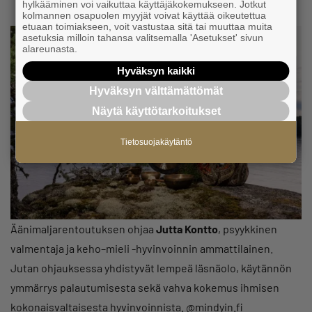
hylkääminen voi vaikuttaa käyttäjäkokemukseen. Jotkut
kolmannen osapuolen myyjät voivat käyttää oikeutettua
etuaan toimiakseen, voit vastustaa sitä tai muuttaa muita
asetuksia milloin tahansa valitsemalla 'Asetukset' sivun
alareunasta.
Hyväksyn kaikki
Hyväksyn välttämättömät
Näytä käyttötarkoitukset
Tietosuojakäytäntö
Äänimaljarentoutuksen ohjaa
Jutta Kontto
, psyykkinen
valmentaja ja keho–mieli -hyvinvoinnin ammattilainen.
Jutan ohjauksessa yhdistyvät lempeä läsnäolo, käytännön
ymmärrys palautumisesta sekä vahva kokemus ihmisen
kokonaisvaltaisesta hyvinvoinnista. @mindyin.fi