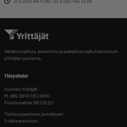
21.5.2027 klo 11:00 – 22.5.2027 klo 23:00
Valtakunnallista, alueellista ja paikallista vaikuttamista pk-
yrittäjien puolesta.
Yhteystiedot
Suomen Yrittäjät
PL 999, 00101 HELSINKI
Puhelinvaihde 09 229 221
Tietosuojaseloste ja evästeet
Evästeasetukset