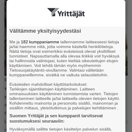
Välitämme yksityisyydestäsi
Me ja
182 kumppaniamme
tallennamme laitteeseesi tietoja
ja/tai haemme niitä, jotta voimme käsitellä henkilötietoja.
Näitä tietoja ovat esimerkiksi evästeissä olevat yksilölliset
tunnisteet. Napsauttamalla alla olevaa linkkiä voit hyväksyä
tai hallinnoida valintojasi, kuten kieltää oikeutettujen etujen
käyttämisen. Voit tehdä tämän myös myöhemmin
Tietosuojakäytäntö-sivullamme. Valintasi välitetään
kumppaneillemme, eivätkä ne vaikuta selaustietoihin.
Ryhmäcoachina toimii
Minna Levander
, Joustomieli -
Evästeiden mahdolliset käyttötarkoitukset:
valmennusyrityksen perustaja ja johdon coach, joka
Tarkkojen sijaintitietojen käyttäminen. Laitteen
ominaisuuksien käyttäminen tunnistamista varten. Tietojen
yhdistää liiketoiminnan ymmärryksen ja syvän inhimillisen
tallentaminen laitteelle ja/tai laitteella olevien tietojen käyttö.
Kohdennettu mainonta ja personoitu sisältö, mainonnan ja
otteen. Minna on superinnokas verkostoituja ja tekee
sisällön mittaus, yleisötutkimus ja palvelujen kehittäminen .
tiiviisti yhteistyötä monenlaisten pienyrittäjien kanssa.
Suomen Yrittäjät ja sen kumppanit tarvitsevat
Lisätietoa Minnasta ja Joustomielen valmennuksista löydät:
suostumuksesi seuraaviin:
www.joustomieli.fi
Hyväksymällä sallitte tietojen käsittelyn palvelun sisällä,