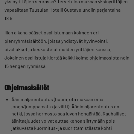
yksinyrittäjien seurassa? Tervetuloa mukaan yksinyrittäjien
vapaailtaan Tuusulan Hotelli Gustavelundiin perjantaina
18.9.
Illan aikana pääset osallistumaan kolmeen eri
pienryhmäsisältöön, joissa yhdistyvät hyvinvointi,
oivallukset ja keskustelut muiden yrittäjien kanssa.
Jokainen osallistuja kiertää kaikki kolme ohjelmaosiota noin
15 hengen ryhmissä.
Ohjelmasisällöt
Äänimaljarentoutus (huom. ota mukaan oma
jooga/jumppamatto ja viltti): Äänimaljarentoutus on
hetki, jossa hermosto saa luvan hengähtää. Rauhalliset
äänitaajuudet voivat auttaa kehoa siirtymään pois
jatkuvasta kuormitus- ja suorittamistilasta kohti