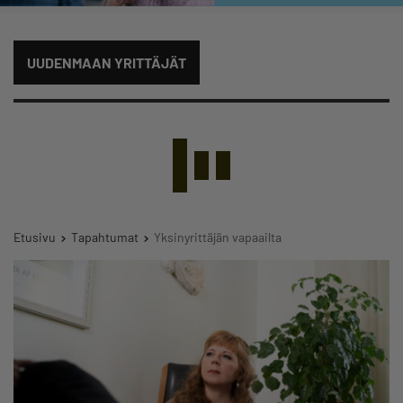
UUDENMAAN YRITTÄJÄT
Etusivu
Tapahtumat
Yksinyrittäjän vapaailta