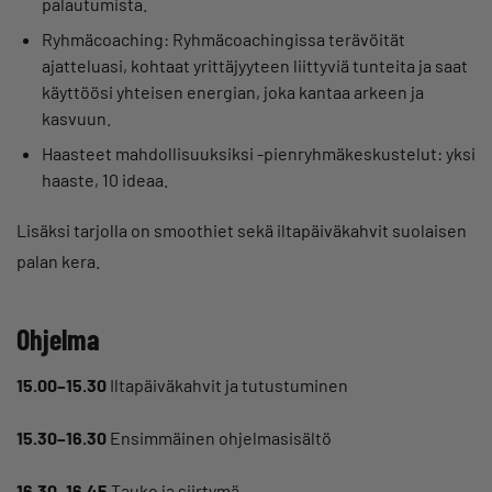
palautumista.
Ryhmäcoaching: Ryhmäcoachingissa terävöität
ajatteluasi, kohtaat yrittäjyyteen liittyviä tunteita ja saat
käyttöösi yhteisen energian, joka kantaa arkeen ja
kasvuun.
Haasteet mahdollisuuksiksi -pienryhmäkeskustelut: yksi
haaste, 10 ideaa.
Lisäksi tarjolla on smoothiet sekä iltapäiväkahvit suolaisen
palan kera.
Ohjelma
15.00–15.30
Iltapäiväkahvit ja tutustuminen
15.30–16.30
Ensimmäinen ohjelmasisältö
16.30–16.45
Tauko ja siirtymä