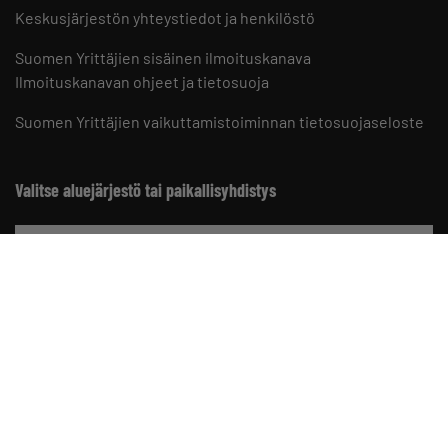
Keskusjärjestön yhteystiedot ja henkilöstö
Suomen Yrittäjien sisäinen ilmoituskanava
Ilmoituskanavan ohjeet ja tietosuoja
Suomen Yrittäjien vaikuttamistoiminnan tietosuojaseloste
Valitse aluejärjestö tai paikallisyhdistys
Aluejärjestöt
Paikallisyhdistykset
Suomen Yrittäjät somessa