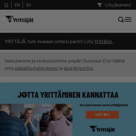
FI
EN
SV
Liity jäseneksi
Hae sivustolta tai kysy suoraan
YRITTÄJÄ, tule mukaan omiesi pariin! Liity
Yrittäjiin
.
Yrittäjien tekoälyltä
Vaikutamme ja verkostoimme ympäri Suomea! Etsi täältä
oma
paikallisyhdistyksesi
ja
aluejärjestösi
.
Hae
Suodata hakutuloksia: näytä kaikki sisältö