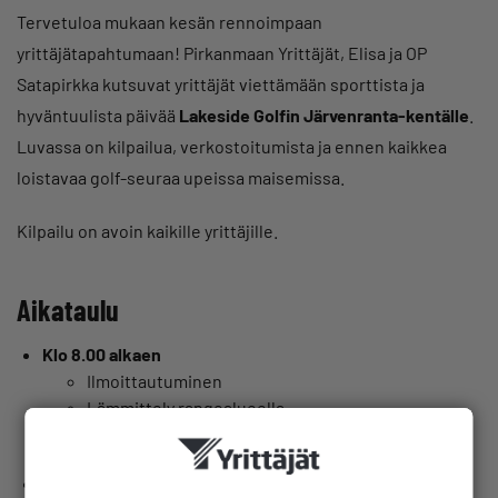
Tervetuloa mukaan kesän rennoimpaan
yrittäjätapahtumaan! Pirkanmaan Yrittäjät, Elisa ja OP
Satapirkka kutsuvat yrittäjät viettämään sporttista ja
hyväntuulista päivää
Lakeside Golfin Järvenranta‑kentälle
.
Luvassa on kilpailua, verkostoitumista ja ennen kaikkea
loistavaa golf-seuraa upeissa maisemissa.
Kilpailu on avoin kaikille yrittäjille.
Aikataulu
Klo 8.00 alkaen
Ilmoittautuminen
Lämmittely rangealueella
Aamupala Kartanoravintolassa
Klo 9.00