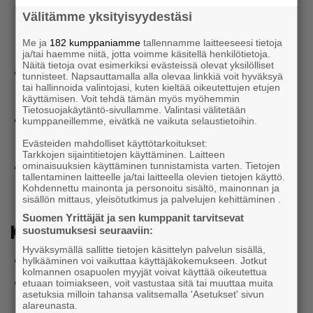
Tervehdyssanat: Pirkanmaan ja Sastamalan
Välitämme yksityisyydestäsi
Yrittäjät
Kilpailuinfo: Lakeside Golf
Me ja
182 kumppaniamme
tallennamme laitteeseesi tietoja
ja/tai haemme niitä, jotta voimme käsitellä henkilötietoja.
Näitä tietoja ovat esimerkiksi evästeissä olevat yksilölliset
Klo 9.30
tunnisteet. Napsauttamalla alla olevaa linkkiä voit hyväksyä
Yhteislähtö
tai hallinnoida valintojasi, kuten kieltää oikeutettujen etujen
käyttämisen. Voit tehdä tämän myös myöhemmin
Tietosuojakäytäntö-sivullamme. Valintasi välitetään
Klo 13.30
kumppaneillemme, eivätkä ne vaikuta selaustietoihin.
Klubitalon saunat lämpimänä
Evästeiden mahdolliset käyttötarkoitukset:
Tarkkojen sijaintitietojen käyttäminen. Laitteen
Klo 14.30
ominaisuuksien käyttäminen tunnistamista varten. Tietojen
tallentaminen laitteelle ja/tai laitteella olevien tietojen käyttö.
Ruokailu ja palkintojenjako Kartanoravintolassa
Kohdennettu mainonta ja personoitu sisältö, mainonnan ja
sisällön mittaus, yleisötutkimus ja palvelujen kehittäminen .
Suomen Yrittäjät ja sen kumppanit tarvitsevat
Kisamaksu
suostumuksesi seuraaviin:
Hyväksymällä sallitte tietojen käsittelyn palvelun sisällä,
Lakesiden pelioikeuden omaavat 40€, muut 60€
hylkääminen voi vaikuttaa käyttäjäkokemukseen. Jotkut
kolmannen osapuolen myyjät voivat käyttää oikeutettua
Maksu sisältää
etuaan toimiakseen, voit vastustaa sitä tai muuttaa muita
asetuksia milloin tahansa valitsemalla 'Asetukset' sivun
Green fee / pelioikeus
alareunasta.