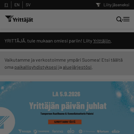
FI
EN
SV
Liity jäseneksi
Hae sivustolta tai kysy suoraan
YRITTÄJÄ, tule mukaan omiesi pariin! Liity
Yrittäjiin
.
Yrittäjien tekoälyltä
Vaikutamme ja verkostoimme ympäri Suomea! Etsi täältä
oma
paikallisyhdistyksesi
ja
aluejärjestösi
.
Hae
Suodata hakutuloksia: näytä kaikki sisältö