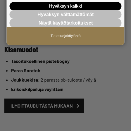
Rangen vapaa käyttö
Hyväksyn kaikki
Buffetaamupala ja lounasbuffet kilpailun jälkeen
Hyväksyn välttämättömät
Kartanoravintolla
Bagikärryn
Näytä käyttötarkoitukset
Saunan ja peseytymismahdollisuudet
Tietosuojakäytäntö
Kisamuodot
Tasoituksellinen pistebogey
Paras Scratch
Joukkuekisa:
2 parasta pb‑tulosta / väylä
Erikoiskilpailuja väylittäin
ILMOITTAUDU TÄSTÄ MUKAAN