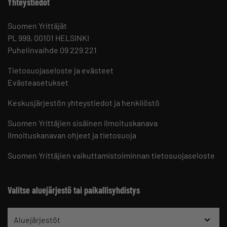
Yhteystiedot
Suomen Yrittäjät
PL 999, 00101 HELSINKI
Puhelinvaihde 09 229 221
Tietosuojaseloste ja evästeet
Evästeasetukset
Keskusjärjestön yhteystiedot ja henkilöstö
Suomen Yrittäjien sisäinen ilmoituskanava
Ilmoituskanavan ohjeet ja tietosuoja
Suomen Yrittäjien vaikuttamistoiminnan tietosuojaseloste
Valitse aluejärjestö tai paikallisyhdistys
Aluejärjestöt