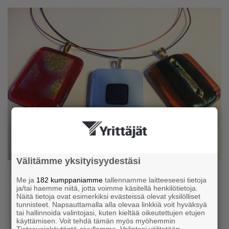
Välitämme yksityisyydestäsi
Me ja
182 kumppaniamme
tallennamme laitteeseesi tietoja
ja/tai haemme niitä, jotta voimme käsitellä henkilötietoja.
Illan aikana osallistujilla on
Näitä tietoja ovat esimerkiksi evästeissä olevat yksilölliset
tunnisteet. Napsauttamalla alla olevaa linkkiä voit hyväksyä
mahdollisuus valmistaa lasista
tai hallinnoida valintojasi, kuten kieltää oikeutettujen etujen
käyttämisen. Voit tehdä tämän myös myöhemmin
sulattamalla kotiin viemisiksi
Tietosuojakäytäntö-sivullamme. Valintasi välitetään