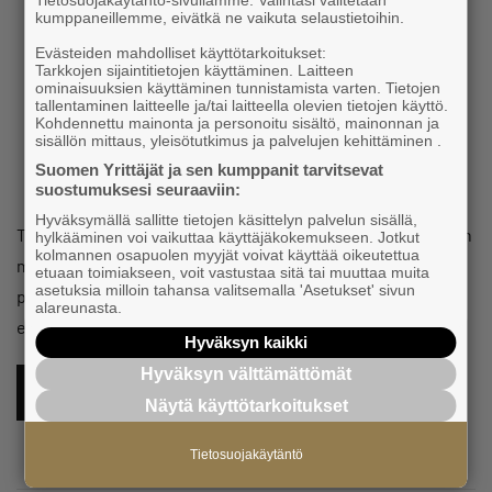
amuletti – riipus, avaimenperä tai
kumppaneillemme, eivätkä ne vaikuta selaustietoihin.
vaikka rintarossi! Aikaa on varattu
Evästeiden mahdolliset käyttötarkoitukset:
Tarkkojen sijaintitietojen käyttäminen. Laitteen
myös vapaamuotoiseen
ominaisuuksien käyttäminen tunnistamista varten. Tietojen
verkostoitumiseen.
tallentaminen laitteelle ja/tai laitteella olevien tietojen käyttö.
Kohdennettu mainonta ja personoitu sisältö, mainonnan ja
sisällön mittaus, yleisötutkimus ja palvelujen kehittäminen .
Suomen Yrittäjät ja sen kumppanit tarvitsevat
suostumuksesi seuraaviin:
Hyväksymällä sallitte tietojen käsittelyn palvelun sisällä,
Tule mukaan tapaamaan yrittäjäkollegoita käsillä tekemisen
hylkääminen voi vaikuttaa käyttäjäkokemukseen. Jotkut
kolmannen osapuolen myyjät voivat käyttää oikeutettua
merkeissä! Tarjolla on erinomaisen hyvän seuran ohella
etuaan toimiakseen, voit vastustaa sitä tai muuttaa muita
asetuksia milloin tahansa valitsemalla 'Asetukset' sivun
pientä suolapalaa ja teetä. Tapahtuma on maksuton, mutta
alareunasta.
edellyttää ilmoittautumista (linkki alla).
Hyväksyn kaikki
Hyväksyn välttämättömät
ILMOITTAUDU TÄSTÄ MUKAAN
Näytä käyttötarkoitukset
Tietosuojakäytäntö