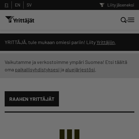
FI
EN
SV
Liity jäseneksi
Hae sivustolta tai kysy suoraan
YRITTÄJÄ, tule mukaan omiesi pariin! Liity
Yrittäjiin
.
Yrittäjien tekoälyltä
Vaikutamme ja verkostoimme ympäri Suomea! Etsi täältä
oma
paikallisyhdistyksesi
ja
aluejärjestösi
.
Hae
Suodata hakutuloksia: näytä kaikki sisältö
RAAHEN YRITTÄJÄT