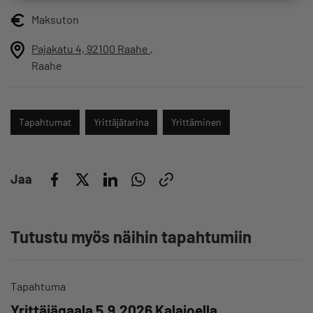
Maksuton
Pajakatu 4, 92100 Raahe
,
Raahe
Tapahtumat
Yrittäjätarina
Yrittäminen
Jaa
Tutustu myös näihin tapahtumiin
Tapahtuma
Yrittäjägaala 5.9.2026 Kalajoella