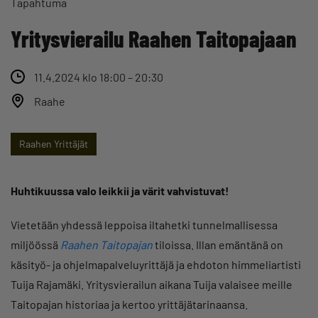
Tapahtuma
Yritysvierailu Raahen Taitopajaan
11.4.2024 klo 18:00 – 20:30
Raahe
Raahen Yrittäjät
Huhtikuussa valo leikkii ja värit vahvistuvat!
Vietetään yhdessä leppoisa iltahetki tunnelmallisessa
miljöössä
Raahen Taitopajan
tiloissa. Illan emäntänä on
käsityö- ja ohjelmapalveluyrittäjä ja ehdoton himmeliartisti
Tuija Rajamäki. Yritysvierailun aikana Tuija valaisee meille
Taitopajan historiaa ja kertoo yrittäjätarinaansa.