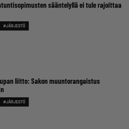
atuntisopimusten sääntelyllä ei tule rajoittaa
#JÄRJESTÖ
aupan liitto: Sakon muuntorangaistus
in
#JÄRJESTÖ