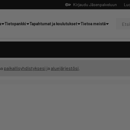
Kirjaudu Jäsenpalveluun
Luo
a
Tietopankki
Tapahtumat ja koulutukset
Tietoa meistä
Yrittäjien tekoälyltä
ma
paikallisyhdistyksesi
ja
aluejärjestösi
.