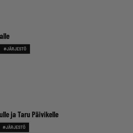
alle
#JÄRJESTÖ
ulle ja Taru Päivikelle
#JÄRJESTÖ