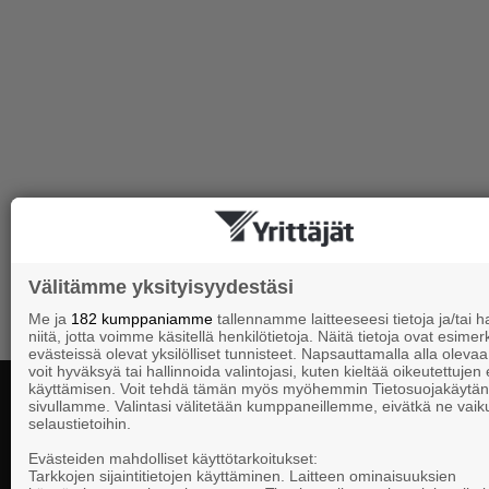
Välitämme yksityisyydestäsi
Me ja
182 kumppaniamme
tallennamme laitteeseesi tietoja ja/tai
niitä, jotta voimme käsitellä henkilötietoja. Näitä tietoja ovat esimerk
evästeissä olevat yksilölliset tunnisteet. Napsauttamalla alla olevaa 
voit hyväksyä tai hallinnoida valintojasi, kuten kieltää oikeutettujen
käyttämisen. Voit tehdä tämän myös myöhemmin Tietosuojakäytän
sivullamme. Valintasi välitetään kumppaneillemme, eivätkä ne vaik
selaustietoihin.
Yhteystiedot
Evästeiden mahdolliset käyttötarkoitukset:
Tarkkojen sijaintitietojen käyttäminen. Laitteen ominaisuuksien