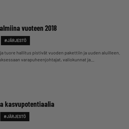
almiina vuoteen 2018
#JÄRJESTÖ
a tuore hallitus pistivät vuoden pakettiin ja uuden aluilleen.
okouksessaan varapuheenjohtajat, valiokunnat ja…
aa kasvupotentiaalia
#JÄRJESTÖ