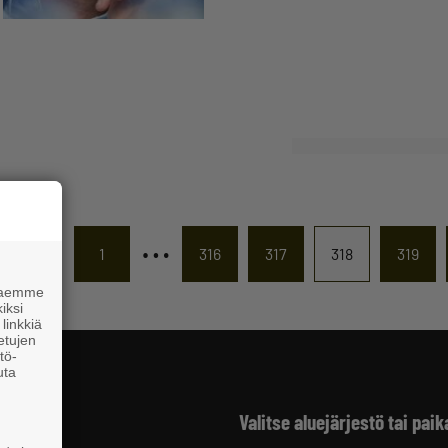
…
1
316
317
318
319
 haemme
iksi
linkkiä
 etujen
tö-
uta
Valitse aluejärjestö tai paik