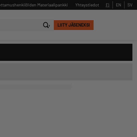
ttamushenkilöiden Materiaalipankki
Yhteystiedot
FI
EN
SV
LIITY JÄSENEKSI
Sulje
Hae