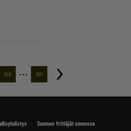
…
320
357
allisyhdistys
Suomen Yrittäjät somessa