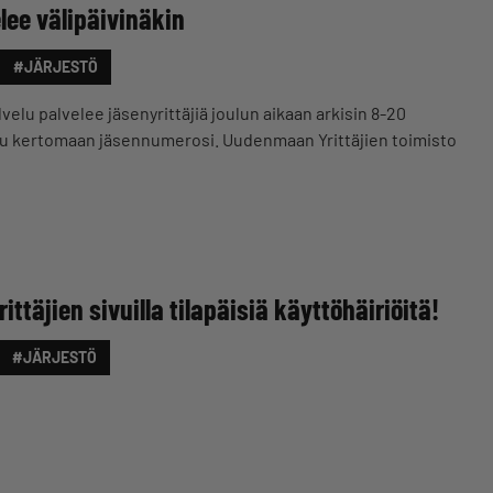
lee välipäivinäkin
#JÄRJESTÖ
elu palvelee jäsenyrittäjiä joulun aikaan arkisin 8-20
u kertomaan jäsennumerosi. Uudenmaan Yrittäjien toimisto
täjien sivuilla tilapäisiä käyttöhäiriöitä!
#JÄRJESTÖ