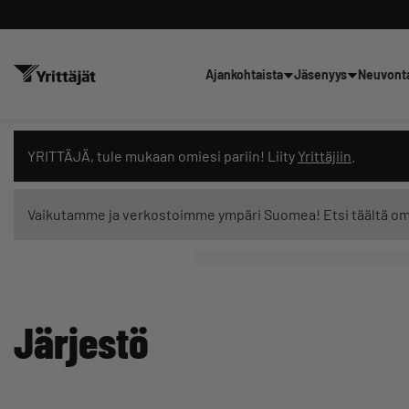
Ajankohtaista
Jäsenyys
Neuvont
Hae sivustolta tai kysy suoraan 
YRITTÄJÄ, tule mukaan omiesi pariin! Liity
Yrittäjiin
.
Vaikutamme ja verkostoimme ympäri Suomea! Etsi täältä o
Suodata hakutuloksia: näytä kaikki sisältö
Järjestö