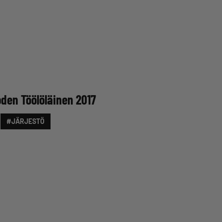
oden Töölöläinen 2017
#JÄRJESTÖ