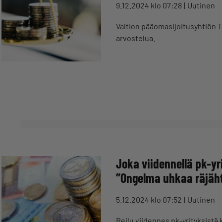
9.12.2024 klo 07:28
Uutinen
Valtion pääomasijoitusyhtiön Te
arvostelua.
Joka viidennellä pk-yr
”Ongelma uhkaa räjäh
5.12.2024 klo 07:52
Uutinen
Reilu viidennes pk-yrityksist