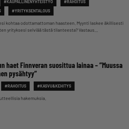
#KAUPALLINENYHTEISTYÖ
#RAHOITUS
S
#YRITYKSENTALOUS
ksesi kohtaa odottamattoman haasteen. Myynti laskee äkillisesti
iten yrityksesi selviää tästä tilanteesta? Vastaus…
n haet Finnveran suosittua lainaa – ”Muussa
en pysähtyy”
#RAHOITUS
#KASVU&KEHITYS
utteellisia hakemuksia.