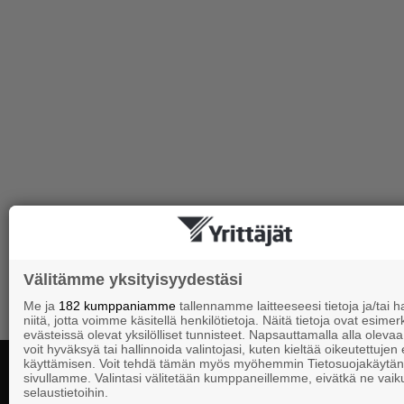
Välitämme yksityisyydestäsi
Me ja
182 kumppaniamme
tallennamme laitteeseesi tietoja ja/tai
niitä, jotta voimme käsitellä henkilötietoja. Näitä tietoja ovat esimerk
evästeissä olevat yksilölliset tunnisteet. Napsauttamalla alla olevaa 
voit hyväksyä tai hallinnoida valintojasi, kuten kieltää oikeutettujen
käyttämisen. Voit tehdä tämän myös myöhemmin Tietosuojakäytän
sivullamme. Valintasi välitetään kumppaneillemme, eivätkä ne vaik
selaustietoihin.