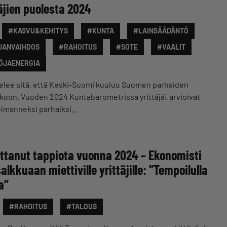
äjien puolesta 2024
#KASVU&KEHITYS
#KUNTA
#LAINSÄÄDÄNTÖ
JANVAIHDOS
#RAHOITUS
#SOTE
#VAALIT
ÖJAENERGIA
telee sitä, että Keski-Suomi kuuluu Suomen parhaiden
kkoon. Vuoden 2024 Kuntabarometrissa yrittäjät arvioivat
lmanneksi parhaiksi…
ottanut tappiota vuonna 2024 – Ekonomisti
lkkuaan miettiville yrittäjille: ”Tempoilulla
a”
#RAHOITUS
#TALOUS