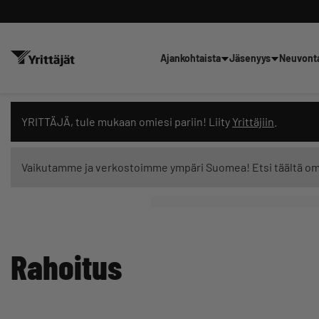
Ajankohtaista
Jäsenyys
Neuvont
Hae sivustolta tai kysy suoraan 
YRITTÄJÄ, tule mukaan omiesi pariin! Liity
Yrittäjiin
.
Vaikutamme ja verkostoimme ympäri Suomea! Etsi täältä o
Suodata hakutuloksia: näytä kaikki sisältö
Rahoitus