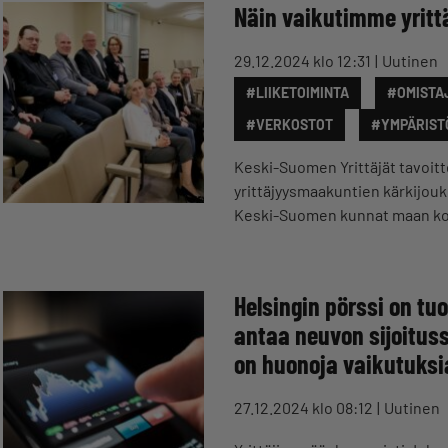
Näin vaikutimme yritt
29.12.2024 klo 12:31
Uutinen
#LIIKETOIMINTA
#OMISTA
#VERKOSTOT
#YMPÄRIST
Keski-Suomen Yrittäjät tavoit
yrittäjyysmaakuntien kärkijou
Keski-Suomen kunnat maan ko
Helsingin pörssi on tu
antaa neuvon sijoitussa
on huonoja vaikutuksi
27.12.2024 klo 08:12
Uutinen