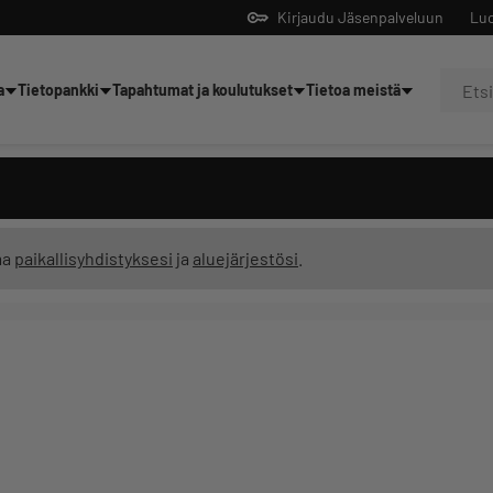
Kirjaudu Jäsenpalveluun
Luo
a
Tietopankki
Tapahtumat ja koulutukset
Tietoa meistä
Yrittäjien tekoälyltä
ma
paikallisyhdistyksesi
ja
aluejärjestösi
.