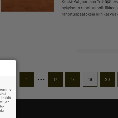
Keski-Pohjanmaan Yrittäjät o
nykyiseen rahoituspolitiikkaan.
rahoituspäätöksiä niin kasvua
…
1
17
18
19
20
 haemme
iksi
linkkiä
 etujen
tö-
uta