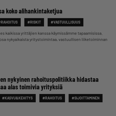
sa koko alihankintaketjua
#RAHOITUS
#RISKIT
#VASTUULLISUUS
hes kaikissa yrittäjien kanssa käymissämme tapaamisissa.
osa nykyaikaista yritystoimintaa, vastuullisen liiketoiminnan
ien nykyinen rahoituspolitiikka hidastaa
jaa alas toimivia yrityksiä
#KASVU&KEHITYS
#RAHOITUS
#SIJOITTAMINEN