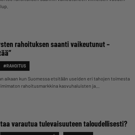
llup.
tysten rahoituksen saanti vaikeutunut –
tää”
#RAHOITUS
an aikaan kun Suomessa etsitään useiden eri tahojen toimesta
 toimimaton rahoitusmarkkina kasvuhaluisten ja…
taa varautua tulevaisuuteen taloudellisesti?