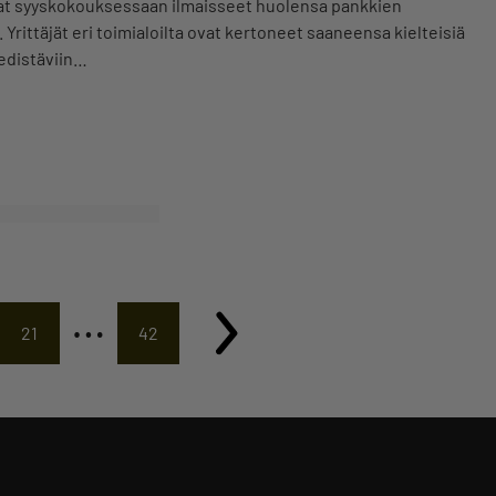
vat syyskokouksessaan ilmaisseet huolensa pankkien
 Yrittäjät eri toimialoilta ovat kertoneet saaneensa kielteisiä
 edistäviin…
…
21
42