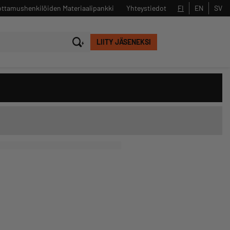
ttamushenkilöiden Materiaalipankki
Yhteystiedot
FI
EN
SV
LIITY JÄSENEKSI
Sulje
Hae