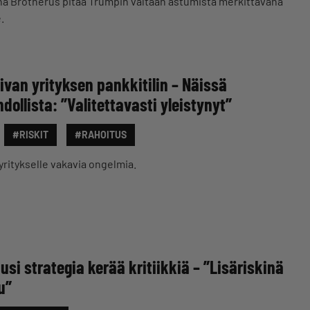
na Brotherus pitää Trumpin valtaan astumista merkittävänä
.
ivan yrityksen pankkitilin – Näissä
ollista: ”Valitettavasti yleistynyt”
#RISKIT
#RAHOITUS
yritykselle vakavia ongelmia.
usi strategia kerää kritiikkiä – ”Lisäriskinä
u”