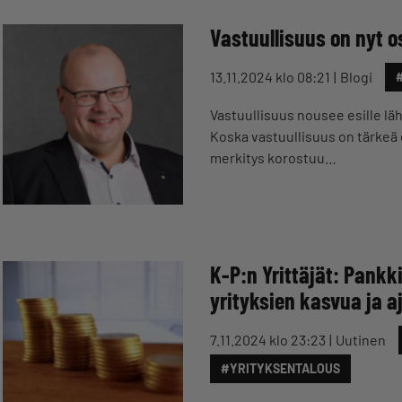
Vastuullisuus on nyt o
13.11.2024 klo 08:21
Blogi
Vastuullisuus nousee esille lä
Koska vastuullisuus on tärkeä 
merkitys korostuu…
K-P:n Yrittäjät: Pankk
yrityksien kasvua ja a
7.11.2024 klo 23:23
Uutinen
#YRITYKSENTALOUS