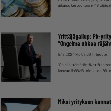
aikana, kertoo tuore Yrittäjäga
Yrittäjägallup: Pk-yri
”Ongelma uhkaa räjäh
5.12.2024 klo 07:30
Tiedote
”On käsittämätöntä, että sama
kasvua lisääviä toimia, estää
Miksi yrityksen kannat