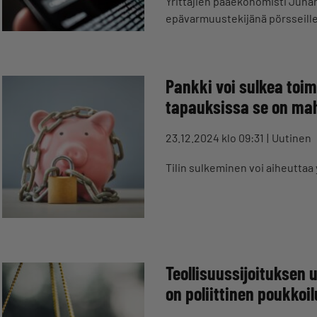
Yrittäjien pääekonomisti Juha
epävarmuustekijänä pörsseille
Pankki voi sulkea toim
tapauksissa se on mahd
23.12.2024 klo 09:31
Uutinen
Tilin sulkeminen voi aiheuttaa 
Teollisuussijoituksen u
on poliittinen poukkoil