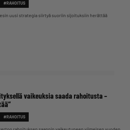
#RAHOITUS
sin uusi strategia siirtyä suoriin sijoituksiin herättää
ityksellä vaikeuksia saada rahoitusta –
tää”
#RAHOITUS
ä kertoo rahoituksen saannin vaikeutuneen viimeisen vuoden