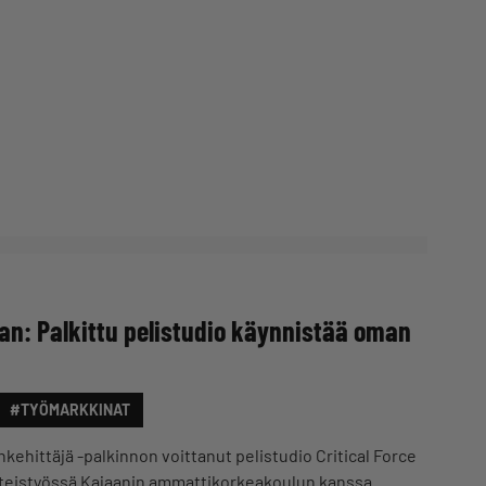
n: Palkittu pelistudio käynnistää oman
#TYÖMARKKINAT
ehittäjä -palkinnon voittanut pelistudio Critical Force
teistyössä Kajaanin ammattikorkeakoulun kanssa.