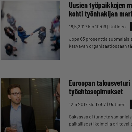
Uusien työpaikkojen m
kohti työnhakijan mar
18.5.2017 klo 10:09
Uutinen
Jopa 63 prosenttia suomalaisist
kasvavan organisaatiossaan tä
Euroopan talousveturi
työehtosopimukset
12.5.2017 klo 17:57
Uutinen
Saksassa ei tunneta samanlais
paikallisesti kolmella eri tavall