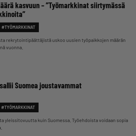
äärä kasvuun – ”Työmarkkinat siirtymässä
kkinoita”
#TYÖMARKKINAT
a rekrytointipäättäjistä uskoo uusien työpaikkojen määrän
nä vuonna.
 sallii Suomea joustavammat
#TYÖMARKKINAT
ta yleissitovuutta kuin Suomessa. Työehdoista voidaan sopia
a.