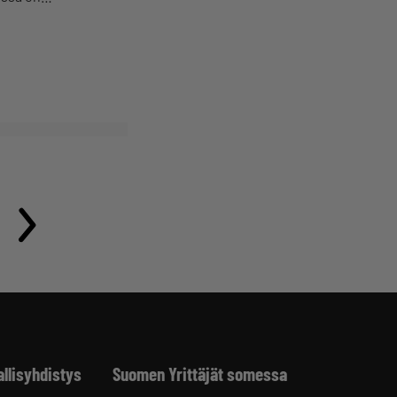
allisyhdistys
Suomen Yrittäjät somessa