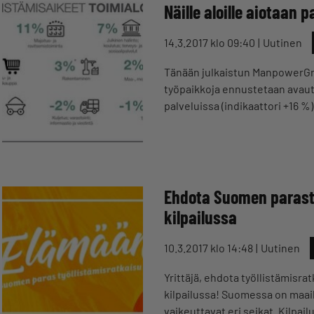
Näille aloille aiotaan 
14.3.2017 klo 09:40
Uutinen
Tänään julkaistun ManpowerGr
työpaikkoja ennustetaan avautu
palveluissa (indikaattori +16 %
Ehdota Suomen parasta
kilpailussa
10.3.2017 klo 14:48
Uutinen
Yrittäjä, ehdota työllistämisr
kilpailussa! Suomessa on maai
vaikeuttavat eri seikat. Kilpai