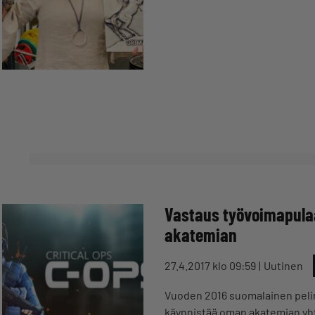
Vastaus työvoimapulaa
akatemian
27.4.2017 klo 09:59
Uutinen
Vuoden 2016 suomalainen pelink
käynnistää oman akatemian yh