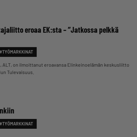
ajaliitto eroaa EK:sta – ”Jatkossa pelkkä
#TYÖMARKKINAT
o, ALT, on ilmoittanut eroavansa Elinkeinoelämän keskusliitto
dun Tulevaisuus.
nkiin
#TYÖMARKKINAT