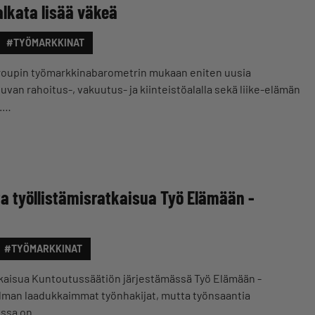
palkata lisää väkeä
#TYÖMARKKINAT
oupin työmarkkinabarometrin mukaan eniten uusia
van rahoitus-, vakuutus- ja kiinteistöalalla sekä liike-elämän
).…
 työllistämisratkaisua Työ Elämään -
#TYÖMARKKINAT
atkaisua Kuntoutussäätiön järjestämässä Työ Elämään -
lman laadukkaimmat työnhakijat, mutta työnsaantia
lussa on…