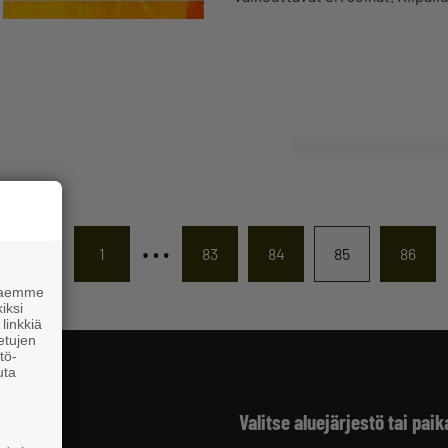
…
1
83
84
85
86
 haemme
iksi
linkkiä
 etujen
tö-
uta
Valitse aluejärjestö tai paik