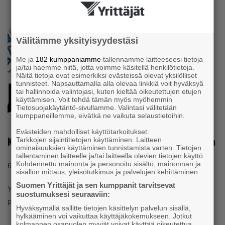
Välitämme yksityisyydestäsi
Me ja
182 kumppaniamme
tallennamme laitteeseesi tietoja
ja/tai haemme niitä, jotta voimme käsitellä henkilötietoja.
Näitä tietoja ovat esimerkiksi evästeissä olevat yksilölliset
tunnisteet. Napsauttamalla alla olevaa linkkiä voit hyväksyä
tai hallinnoida valintojasi, kuten kieltää oikeutettujen etujen
käyttämisen. Voit tehdä tämän myös myöhemmin
Tietosuojakäytäntö-sivullamme. Valintasi välitetään
kumppaneillemme, eivätkä ne vaikuta selaustietoihin.
Evästeiden mahdolliset käyttötarkoitukset:
Kannattamaton ja muut uudet yritykset – Katso lista
Tarkkojen sijaintitietojen käyttäminen. Laitteen
ominaisuuksien käyttäminen tunnistamista varten. Tietojen
tallentaminen laitteelle ja/tai laitteella olevien tietojen käyttö.
#YRITYKSENPERUSTAMINEN
Kohdennettu mainonta ja personoitu sisältö, mainonnan ja
6.6.2023 klo 15:30
Uutinen
sisällön mittaus, yleisötutkimus ja palvelujen kehittäminen .
Suomen Yrittäjät ja sen kumppanit tarvitsevat
Yrittajat.fi listaa kuluvalla viikolla rekisteröidyt yritykset
suostumuksesi seuraaviin:
paikkakunnittain.
Hyväksymällä sallitte tietojen käsittelyn palvelun sisällä,
hylkääminen voi vaikuttaa käyttäjäkokemukseen. Jotkut
kolmannen osapuolen myyjät voivat käyttää oikeutettua