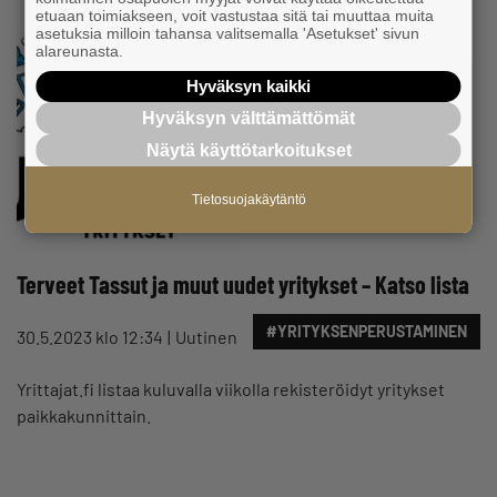
etuaan toimiakseen, voit vastustaa sitä tai muuttaa muita
asetuksia milloin tahansa valitsemalla 'Asetukset' sivun
alareunasta.
Hyväksyn kaikki
Hyväksyn välttämättömät
Näytä käyttötarkoitukset
Tietosuojakäytäntö
Terveet Tassut ja muut uudet yritykset – Katso lista
#YRITYKSENPERUSTAMINEN
30.5.2023 klo 12:34
Uutinen
Yrittajat.fi listaa kuluvalla viikolla rekisteröidyt yritykset
paikkakunnittain.