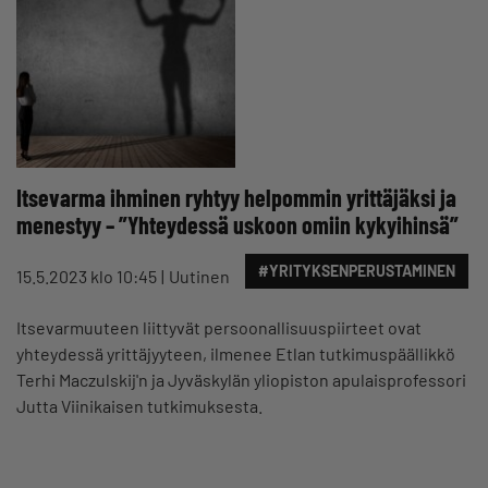
Itsevarma ihminen ryhtyy helpommin yrittäjäksi ja
menestyy – ”Yhteydessä uskoon omiin kykyihinsä”
#YRITYKSENPERUSTAMINEN
15.5.2023 klo 10:45
Uutinen
Itsevarmuuteen liittyvät persoonallisuuspiirteet ovat
yhteydessä yrittäjyyteen, ilmenee Etlan tutkimuspäällikkö
Terhi Maczulskij'n ja Jyväskylän yliopiston apulaisprofessori
Jutta Viinikaisen tutkimuksesta.