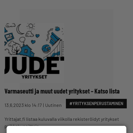
Varmaseutti ja muut uudet yritykset – Katso lista
#YRITYKSENPERUSTAMINEN
13.6.2023 klo 14:17
Uutinen
Yrittajat.fi listaa kuluvalla viikolla rekisteröidyt yritykset
paikkakunnittain.