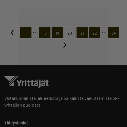
…
…
1
18
19
20
21
22
34
Valtakunnallista, alueellista ja paikallista vaikuttamista pk-
yrittäjien puolesta.
Yhteystiedot