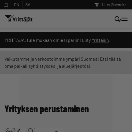
FI
EN
SV
Liity jäseneksi
Hae sivustolta tai kysy suoraan
YRITTÄJÄ, tule mukaan omiesi pariin! Liity
Yrittäjiin
.
Yrittäjien tekoälyltä
Vaikutamme ja verkostoimme ympäri Suomea! Etsi täältä
oma
paikallisyhdistyksesi
ja
aluejärjestösi
.
Hae
Suodata hakutuloksia: näytä kaikki sisältö
Yrityksen perustaminen