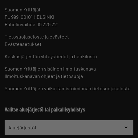
Suomen Yrittäjät
PL 999, 00101 HELSINKI
Puhelinvaihde 09 229 221
Tietosuojaseloste ja evästeet
Evästeasetukset
Keskusjärjestön yhteystiedot ja henkilöstö
Suomen Yrittäjien sisäinen ilmoituskanava
Ilmoituskanavan ohjeet ja tietosuoja
Suomen Yrittäjien vaikuttamistoiminnan tietosuojaseloste
Valitse aluejärjestö tai paikallisyhdistys
Aluejärjestöt