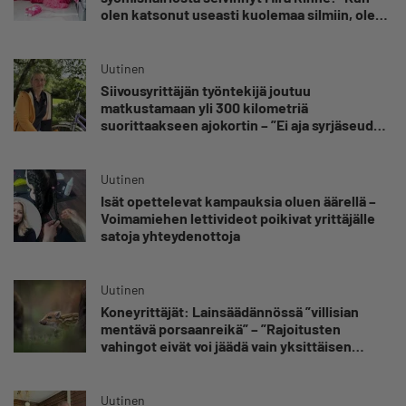
olen katsonut useasti kuolemaa silmiin, olen
oppinut kestämään myös yrittäjyyteen
kuuluvaa epävarmuutta”
Uutinen
Siivousyrittäjän työntekijä joutuu
matkustamaan yli 300 kilometriä
suorittaakseen ajokortin – ”Ei aja syrjäseudun
etua”
Uutinen
Isät opettelevat kampauksia oluen äärellä –
Voimamiehen lettivideot poikivat yrittäjälle
satoja yhteydenottoja
Uutinen
Koneyrittäjät: Lainsäädännössä ”villisian
mentävä porsaanreikä” – ”Rajoitusten
vahingot eivät voi jäädä vain yksittäisen
yrittäjän harteille”
Uutinen