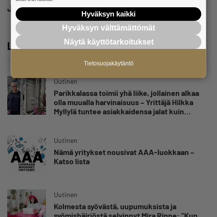
Jaa
Hyväksyn kaikki
Hyväksyn välttämättömät
Näytä käyttötarkoitukset
Lue lisää
Tietosuojakäytäntö
Uutinen
Parikkalassa toimii yhä liike, jollainen alkaa
olla muualla harvinaisuus – Yrittäjä Hilkka
Myllylä tuntee asiakkaidensa jalat kuin
omansa
Uutinen
Nämä yritykset nousivat AAA-luokkaan –
Katso lista
Uutinen
Kolmesta syövästä, uupumuksista ja
syömishäiriöstä selvinnyt Mira Rinne: ”Kun