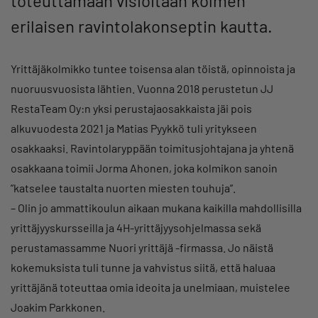
toteuttamaan visioitaan kolmen
erilaisen ravintolakonseptin kautta.
Yrittäjäkolmikko tuntee toisensa alan töistä, opinnoista ja
nuoruusvuosista lähtien. Vuonna 2018 perustetun JJ
RestaTeam Oy:n yksi perustajaosakkaista jäi pois
alkuvuodesta 2021 ja Matias Pyykkö tuli yritykseen
osakkaaksi. Ravintolaryppään toimitusjohtajana ja yhtenä
osakkaana toimii Jorma Ahonen, joka kolmikon sanoin
”katselee taustalta nuorten miesten touhuja”.
– Olin jo ammattikoulun aikaan mukana kaikilla mahdollisilla
yrittäjyyskursseilla ja 4H-yrittäjyysohjelmassa sekä
perustamassamme Nuori yrittäjä -firmassa. Jo näistä
kokemuksista tuli tunne ja vahvistus siitä, että haluaa
yrittäjänä toteuttaa omia ideoita ja unelmiaan, muistelee
Joakim Parkkonen.