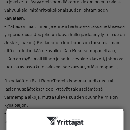
ja jokaiselta löytyy omia henkilökohtaisia ominaisuuksia ja
vahvuuksia, mitä yrityskokonaisuuden johtamiseen
kaivataan.
– Matias on maltillinen ja eniten harkitseva tässä hektisessä
ympäristössä. Jos joku on luova hullu ja ideamylly, niin se on
Jokke (Joakim). Keskinäinen luottamus on tärkeää, ilman
sitä ei toimi mikään, kuvailee Can Mese kumppaneitaan.
– Can on myös maltillinen ja harkitsevainen kaveri, johon voi
luottaa asiassa kuin asiassa, peesaavat yhtiökumppanit.
On selvää, että JJ RestaTeamin isommat uudistus- tai
laajennuspäätökset edellyttävät talouselämässä
varmempia aikoja, mutta tulevaisuuden suunnitelmia on
kyllä paljon.
– Olemme perustaneet rinnalle kiinteistösijoitusyhtiön
tulevaisuutta ajatellen. Tarkoittaako se uusia paikkoja,
suurempia kumppanuuksia tai franchising-konseptointia,