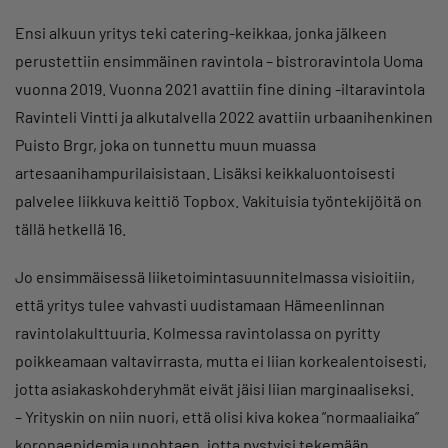
Ensi alkuun yritys teki catering-keikkaa, jonka jälkeen
perustettiin ensimmäinen ravintola – bistroravintola Uoma
vuonna 2019. Vuonna 2021 avattiin fine dining -iltaravintola
Ravinteli Vintti ja alkutalvella 2022 avattiin urbaanihenkinen
Puisto Brgr, joka on tunnettu muun muassa
artesaanihampurilaisistaan. Lisäksi keikkaluontoisesti
palvelee liikkuva keittiö Topbox. Vakituisia työntekijöitä on
tällä hetkellä 16.
Jo ensimmäisessä liiketoimintasuunnitelmassa visioitiin,
että yritys tulee vahvasti uudistamaan Hämeenlinnan
ravintolakulttuuria. Kolmessa ravintolassa on pyritty
poikkeamaan valtavirrasta, mutta ei liian korkealentoisesti,
jotta asiakaskohderyhmät eivät jäisi liian marginaaliseksi.
– Yrityskin on niin nuori, että olisi kiva kokea ”normaaliaika”
koronaepidemia unohtaen, jotta pystyisi tekemään