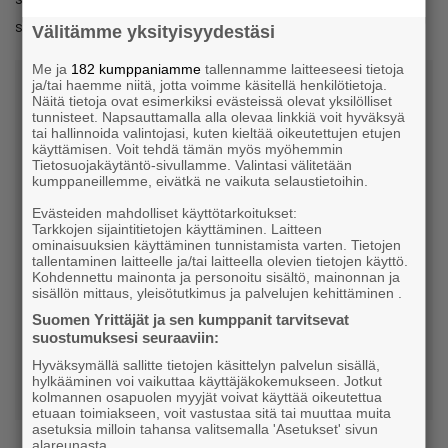
se jää nähtäväksi. Ehkä jotain näistä toteutuu, visioi Mese.
Välitämme yksityisyydestäsi
Me ja
182 kumppaniamme
tallennamme laitteeseesi tietoja
ja/tai haemme niitä, jotta voimme käsitellä henkilötietoja.
JJ RestaTeam Oy
Näitä tietoja ovat esimerkiksi evästeissä olevat yksilölliset
tunnisteet. Napsauttamalla alla olevaa linkkiä voit hyväksyä
tai hallinnoida valintojasi, kuten kieltää oikeutettujen etujen
käyttämisen. Voit tehdä tämän myös myöhemmin
Osakkaat: Joakim Parkkonen, Matias Pyykkö, Can
Tietosuojakäytäntö-sivullamme. Valintasi välitetään
Mese ja Jorma Ahonen
kumppaneillemme, eivätkä ne vaikuta selaustietoihin.
Ravintolat: Ravintola Uoma, Ravinteli Vintti, Puisto
Evästeiden mahdolliset käyttötarkoitukset:
Tarkkojen sijaintitietojen käyttäminen. Laitteen
Brgr ja Topbox catering- ja tapahtumapalvelut
ominaisuuksien käyttäminen tunnistamista varten. Tietojen
tallentaminen laitteelle ja/tai laitteella olevien tietojen käyttö.
Perustettu: 2018
Kohdennettu mainonta ja personoitu sisältö, mainonnan ja
Kotipaikka: Hämeenlinna
sisällön mittaus, yleisötutkimus ja palvelujen kehittäminen .
Henkilöstö: 16
Suomen Yrittäjät ja sen kumppanit tarvitsevat
suostumuksesi seuraaviin:
Liikevaihto: 1,5 m€ arvio 2022
Hyväksymällä sallitte tietojen käsittelyn palvelun sisällä,
hylkääminen voi vaikuttaa käyttäjäkokemukseen. Jotkut
kolmannen osapuolen myyjät voivat käyttää oikeutettua
etuaan toimiakseen, voit vastustaa sitä tai muuttaa muita
asetuksia milloin tahansa valitsemalla 'Asetukset' sivun
alareunasta.