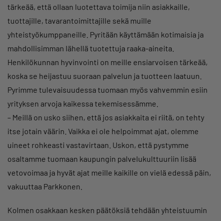
tärkeää, että ollaan luotettava toimija niin asiakkaille,
tuottajille, tavarantoimittajille sekä muille
yhteistyökumppaneille. Pyritään käyttämään kotimaisia ja
mahdollisimman lähellä tuotettuja raaka-aineita.
Henkilökunnan hyvinvointi on meille ensiarvoisen tärkeää,
koska se heijastuu suoraan palvelun ja tuotteen laatuun.
Pyrimme tulevaisuudessa tuomaan myös vahvemmin esiin
yrityksen arvoja kaikessa tekemisessämme.
– Meillä on usko siihen, että jos asiakkaita ei riitä, on tehty
itse jotain väärin. Vaikka ei ole helpoimmat ajat, olemme
uineet rohkeasti vastavirtaan. Uskon, että pystymme
osaltamme tuomaan kaupungin palvelukulttuuriin lisää
vetovoimaa ja hyvät ajat meille kaikille on vielä edessä päin,
vakuuttaa Parkkonen.
Kolmen osakkaan kesken päätöksiä tehdään yhteistuumin