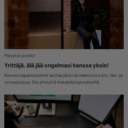
Palvelut ja edut
Yrittäjä, älä jää ongelmasi kanssa yksin!
Neuvontapalvelumme auttaa jäseniä maksutta esim. laki- ja
veroasioissa. Ota yhteyttä matalalla kynnyksellä.