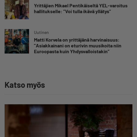
Yrittäjien Mikael Pentikäiseltä YEL-varoitus
hallitukselle: ”Voi tulla ikävä yllätys”
Uutinen
Matti Korvela on yrittäjänä harvinaisuus:
”Asiakkainani on eturivin muusikoita niin
Euroopasta kuin Yhdysvalloistakin”
Katso myös