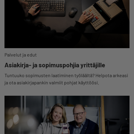
Palvelut ja edut
Asiakirja- ja sopimuspohjia yrittäjille
Tuntuuko sopimusten laatiminen työläältä? Helpota arkeasi
ja ota asiakirjapankin valmiit pohjat käyttöösi.