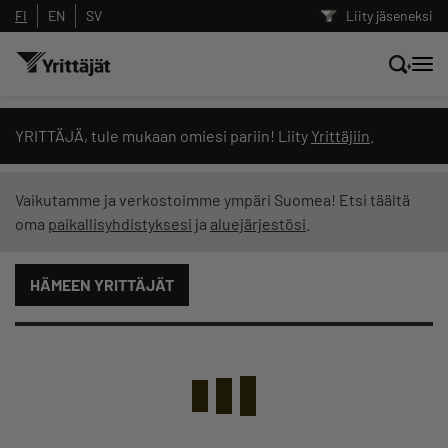
FI
EN
SV
Liity jäseneksi
Hae sivustolta tai kysy suoraan
YRITTÄJÄ, tule mukaan omiesi pariin! Liity
Yrittäjiin
.
Yrittäjien tekoälyltä
Vaikutamme ja verkostoimme ympäri Suomea! Etsi täältä
oma
paikallisyhdistyksesi
ja
aluejärjestösi
.
Hae
HÄMEEN YRITTÄJÄT
Suodata hakutuloksia: näytä kaikki sisältö