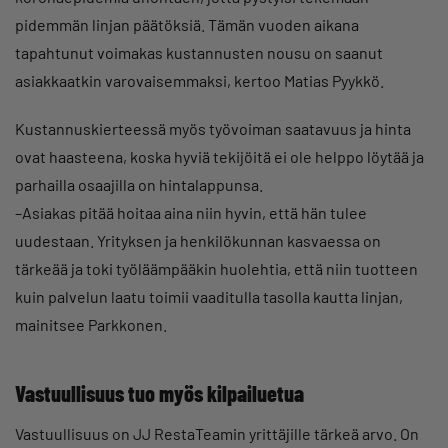
pidemmän linjan päätöksiä. Tämän vuoden aikana
tapahtunut voimakas kustannusten nousu on saanut
asiakkaatkin varovaisemmaksi, kertoo Matias Pyykkö.
Kustannuskierteessä myös työvoiman saatavuus ja hinta
ovat haasteena, koska hyviä tekijöitä ei ole helppo löytää ja
parhailla osaajilla on hintalappunsa.
–Asiakas pitää hoitaa aina niin hyvin, että hän tulee
uudestaan. Yrityksen ja henkilökunnan kasvaessa on
tärkeää ja toki työläämpääkin huolehtia, että niin tuotteen
kuin palvelun laatu toimii vaaditulla tasolla kautta linjan,
mainitsee Parkkonen.
Vastuullisuus tuo myös kilpailuetua
Vastuullisuus on JJ RestaTeamin yrittäjille tärkeä arvo. On