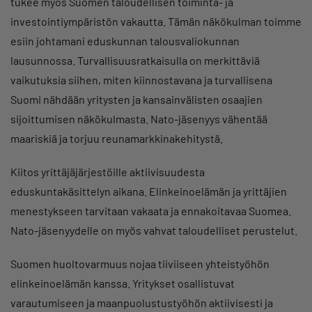
tukee myös Suomen taloudellisen toiminta- ja
investointiympäristön vakautta. Tämän näkökulman toimme
esiin johtamani eduskunnan talousvaliokunnan
lausunnossa. Turvallisuusratkaisulla on merkittäviä
vaikutuksia siihen, miten kiinnostavana ja turvallisena
Suomi nähdään yritysten ja kansainvälisten osaajien
sijoittumisen näkökulmasta. Nato-jäsenyys vähentää
maariskiä ja torjuu reunamarkkinakehitystä.
Kiitos yrittäjäjärjestöille aktiivisuudesta
eduskuntakäsittelyn aikana. Elinkeinoelämän ja yrittäjien
menestykseen tarvitaan vakaata ja ennakoitavaa Suomea.
Nato-jäsenyydelle on myös vahvat taloudelliset perustelut.
Suomen huoltovarmuus nojaa tiiviiseen yhteistyöhön
elinkeinoelämän kanssa. Yritykset osallistuvat
varautumiseen ja maanpuolustustyöhön aktiivisesti ja