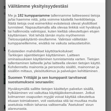
Välitämme yksityisyydestäsi
Sanni Grahn-Laasonen
sanni.grahn-laasonen@edustkkunta.fi
Me ja
182 kumppaniamme
tallennamme laitteeseesi tietoja
ja/tai haemme niitä, jotta voimme käsitellä henkilötietoja.
Näitä tietoja ovat esimerkiksi evästeissä olevat yksilölliset
tunnisteet. Napsauttamalla alla olevaa linkkiä voit hyväksyä
Jaa
tai hallinnoida valintojasi, kuten kieltää oikeutettujen etujen
käyttämisen. Voit tehdä tämän myös myöhemmin
Tietosuojakäytäntö-sivullamme. Valintasi välitetään
kumppaneillemme, eivätkä ne vaikuta selaustietoihin.
Lue lisää
Evästeiden mahdolliset käyttötarkoitukset:
Tarkkojen sijaintitietojen käyttäminen. Laitteen
ominaisuuksien käyttäminen tunnistamista varten. Tietojen
tallentaminen laitteelle ja/tai laitteella olevien tietojen käyttö.
Blogi
Kohdennettu mainonta ja personoitu sisältö, mainonnan ja
sisällön mittaus, yleisötutkimus ja palvelujen kehittäminen .
Yrityskylä kasvattaa alueen tulevaisuuden
tekijöitä
Suomen Yrittäjät ja sen kumppanit tarvitsevat
suostumuksesi seuraaviin:
Hyväksymällä sallitte tietojen käsittelyn palvelun sisällä,
hylkääminen voi vaikuttaa käyttäjäkokemukseen. Jotkut
kolmannen osapuolen myyjät voivat käyttää oikeutettua
etuaan toimiakseen, voit vastustaa sitä tai muuttaa muita
asetuksia milloin tahansa valitsemalla 'Asetukset' sivun
Katso myös
alareunasta.