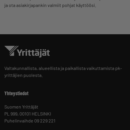
ja ota asiakirjapankin valmiit pohjat käyttöösi.
Valtakunnallista, alueellista ja paikallista vaikuttamista pk-
yrittäjien puolesta.
Yhteystiedot
Suomen Yrittäjät
PL 999, 00101 HELSINKI
Puhelinvaihde 09 229 221