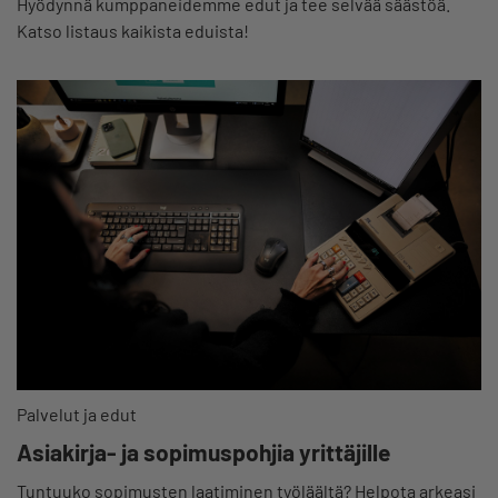
Hyödynnä kumppaneidemme edut ja tee selvää säästöä.
Katso listaus kaikista eduista!
Palvelut ja edut
Asiakirja- ja sopimuspohjia yrittäjille
Tuntuuko sopimusten laatiminen työläältä? Helpota arkeasi