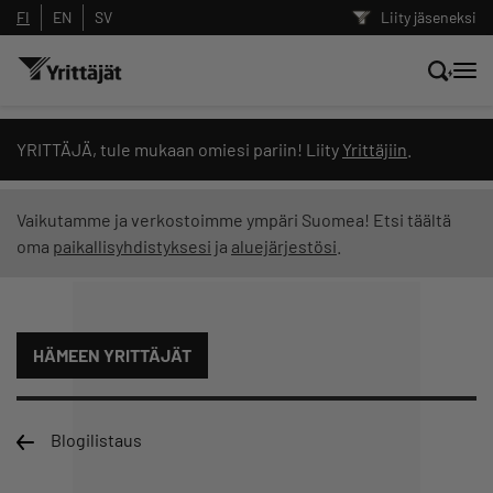
FI
EN
SV
Liity jäseneksi
Hae sivustolta tai kysy suoraan
YRITTÄJÄ, tule mukaan omiesi pariin! Liity
Yrittäjiin
.
Yrittäjien tekoälyltä
Vaikutamme ja verkostoimme ympäri Suomea! Etsi täältä
oma
paikallisyhdistyksesi
ja
aluejärjestösi
.
Hae
Suodata hakutuloksia: näytä kaikki sisältö
HÄMEEN YRITTÄJÄT
Blogilistaus