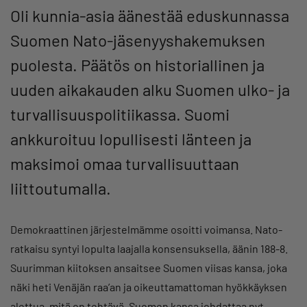
Oli kunnia-asia äänestää eduskunnassa
Suomen Nato-jäsenyyshakemuksen
puolesta. Päätös on historiallinen ja
uuden aikakauden alku Suomen ulko- ja
turvallisuuspolitiikassa. Suomi
ankkuroituu lopullisesti länteen ja
maksimoi omaa turvallisuuttaan
liittoutumalla.
Demokraattinen järjestelmämme osoitti voimansa. Nato-
ratkaisu syntyi lopulta laajalla konsensuksella, äänin 188-8.
Suurimman kiitoksen ansaitsee Suomen viisas kansa, joka
näki heti Venäjän raa’an ja oikeuttamattoman hyökkäyksen
alettua, mitä on tehtävä. Suomen kansa johdattaa nyt