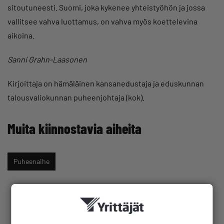
sitoutuneesti. Suomi, joka kykenee yhteistyöhön ja jossa
vallitsee vahva luottamus, on vahva myös koettelevina
aikoina.
Sanni Grahn-Laasonen
Kirjoittaja on hämäläinen kansanedustaja ja eduskunnan
talousvaliokunnan puheenjohtaja (kok).
Muita kiinnostavia aiheita
Puheenaihe