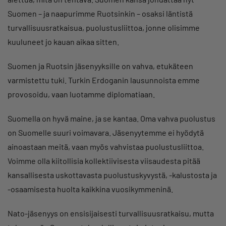
Suomen – ja naapurimme Ruotsinkin – osaksi läntistä
turvallisuusratkaisua, puolustusliittoa, jonne olisimme
kuuluneet jo kauan aikaa sitten.
Suomen ja Ruotsin jäsenyyksille on vahva, etukäteen
varmistettu tuki. Turkin Erdoganin lausunnoista emme
provosoidu, vaan luotamme diplomatiaan.
Suomella on hyvä maine, ja se kantaa. Oma vahva puolustus
on Suomelle suuri voimavara. Jäsenyytemme ei hyödytä
ainoastaan meitä, vaan myös vahvistaa puolustusliittoa.
Voimme olla kiitollisia kollektiivisesta viisaudesta pitää
kansallisesta uskottavasta puolustuskyvystä, -kalustosta ja
-osaamisesta huolta kaikkina vuosikymmeninä.
Nato-jäsenyys on ensisijaisesti turvallisuusratkaisu, mutta