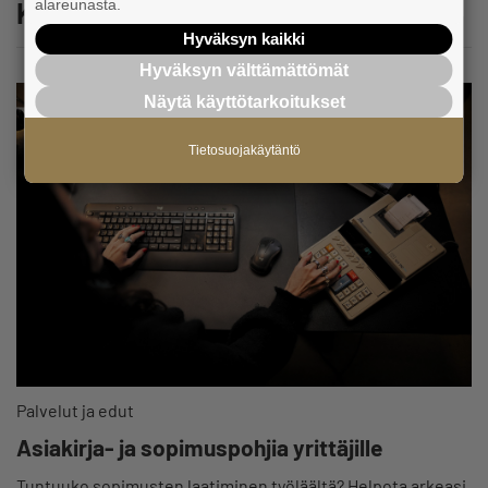
Katso myös
alareunasta.
Hyväksyn kaikki
Hyväksyn välttämättömät
Näytä käyttötarkoitukset
Tietosuojakäytäntö
Palvelut ja edut
Asiakirja- ja sopimuspohjia yrittäjille
Tuntuuko sopimusten laatiminen työläältä? Helpota arkeasi