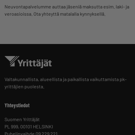
Neuvontapalvelumme auttaa jäseniä maksutta esim. laki- ja
veroasioissa. Ota yhteyttä matalalla kynnyksellä.
Valtakunnallista, alueellista ja paikallista vaikuttamista pk-
yrittäjien puolesta.
Yhteystiedot
Suomen Yrittäjät
PL 999, 00101 HELSINKI
Puhelinvaihde 09 229 221