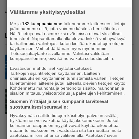
Jaa
Välitämme yksityisyydestäsi
Me ja
182 kumppaniamme
tallennamme laitteeseesi tietoja
ja/tai haemme niitä, jotta voimme käsitellä henkilötietoja.
Lue lisää
Näitä tietoja ovat esimerkiksi evästeissä olevat yksilölliset
tunnisteet. Napsauttamalla alla olevaa linkkiä voit hyväksyä
tai hallinnoida valintojasi, kuten kieltää oikeutettujen etujen
käyttämisen. Voit tehdä tämän myös myöhemmin
Tietosuojakäytäntö-sivullamme. Valintasi välitetään
Blogi
kumppaneillemme, eivätkä ne vaikuta selaustietoihin.
Mitä tapahtuu, kun yrittäjä ei pysähdy?
Evästeiden mahdolliset käyttötarkoitukset:
Tarkkojen sijaintitietojen käyttäminen. Laitteen
ominaisuuksien käyttäminen tunnistamista varten. Tietojen
tallentaminen laitteelle ja/tai laitteella olevien tietojen käyttö.
Kohdennettu mainonta ja personoitu sisältö, mainonnan ja
Blogi
sisällön mittaus, yleisötutkimus ja palvelujen kehittäminen .
Yrityskylä kasvattaa alueen tulevaisuuden
Suomen Yrittäjät ja sen kumppanit tarvitsevat
tekijöitä
suostumuksesi seuraaviin:
Hyväksymällä sallitte tietojen käsittelyn palvelun sisällä,
hylkääminen voi vaikuttaa käyttäjäkokemukseen. Jotkut
kolmannen osapuolen myyjät voivat käyttää oikeutettua
etuaan toimiakseen, voit vastustaa sitä tai muuttaa muita
asetuksia milloin tahansa valitsemalla 'Asetukset' sivun