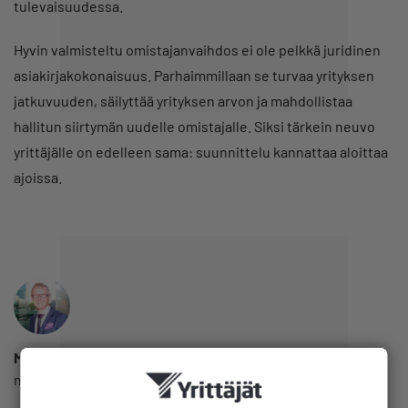
tulevaisuudessa.
Hyvin valmisteltu omistajanvaihdos ei ole pelkkä juridinen
asiakirjakokonaisuus. Parhaimmillaan se turvaa yrityksen
jatkuvuuden, säilyttää yrityksen arvon ja mahdollistaa
hallitun siirtymän uudelle omistajalle. Siksi tärkein neuvo
yrittäjälle on edelleen sama: suunnittelu kannattaa aloittaa
ajoissa.
Markku Lindblad
markku.lindblad@lindblad.fi