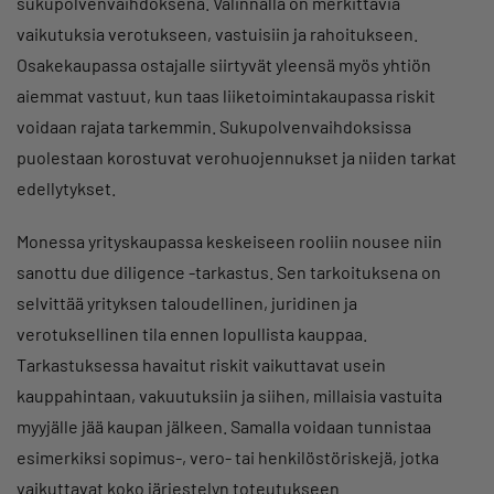
sukupolvenvaihdoksena. Valinnalla on merkittäviä
vaikutuksia verotukseen, vastuisiin ja rahoitukseen.
Osakekaupassa ostajalle siirtyvät yleensä myös yhtiön
aiemmat vastuut, kun taas liiketoimintakaupassa riskit
voidaan rajata tarkemmin. Sukupolvenvaihdoksissa
puolestaan korostuvat verohuojennukset ja niiden tarkat
edellytykset.
Monessa yrityskaupassa keskeiseen rooliin nousee niin
sanottu due diligence -tarkastus. Sen tarkoituksena on
selvittää yrityksen taloudellinen, juridinen ja
verotuksellinen tila ennen lopullista kauppaa.
Tarkastuksessa havaitut riskit vaikuttavat usein
kauppahintaan, vakuutuksiin ja siihen, millaisia vastuita
myyjälle jää kaupan jälkeen. Samalla voidaan tunnistaa
esimerkiksi sopimus-, vero- tai henkilöstöriskejä, jotka
vaikuttavat koko järjestelyn toteutukseen.