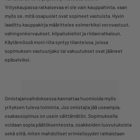
Yrityskaupassa ratkaisevaa ei ole vain kauppahinta, vaan
myös se, mitä osapuolet ovat sopineet vastuista. Hyvin
laadittu kauppakirja määrittelee esimerkiksi verovastuut,
vahingonkorvaukset, kilpailukiellot ja riidanratkaisun.
Käytännössä moni riita syntyy tilanteissa, joissa
sopimuksen vastuunjako tai vakuutukset ovat jääneet
epäselviksi.
Omistajanvaihdoksessa kannattaa huomioida myös
yrityksen tuleva toiminta. Jos omistajia jää useampia,
osakassopimus on usein välttämätön. Sopimuksella
voidaan sopia päätöksenteosta, osakkeiden luovutuksista
sekä siitä, miten mahdolliset erimielisyydet ratkaistaan