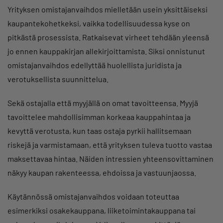
Yrityksen omistajanvaihdos mielletään usein yksittäiseksi
kaupantekohetkeksi, vaikka todellisuudessa kyse on
pitkästä prosessista. Ratkaisevat virheet tehdään yleensä
jo ennen kauppakirjan allekirjoittamista. Siksi onnistunut
omistajanvaihdos edellyttää huolellista juridista ja
verotuksellista suunnittelua.
Sekä ostajalla että myyjällä on omat tavoitteensa. Myyjä
tavoittelee mahdollisimman korkeaa kauppahintaa ja
kevyttä verotusta, kun taas ostaja pyrkii hallitsemaan
riskejä ja varmistamaan, että yrityksen tuleva tuotto vastaa
maksettavaa hintaa. Näiden intressien yhteensovittaminen
näkyy kaupan rakenteessa, ehdoissa ja vastuunjaossa.
Käytännössä omistajanvaihdos voidaan toteuttaa
esimerkiksi osakekauppana, liiketoimintakauppana tai