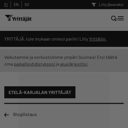
FI
EN
SV
Liity jäseneksi
Hae sivustolta tai kysy suoraan
YRITTÄJÄ, tule mukaan omiesi pariin! Liity
Yrittäjiin
.
Yrittäjien tekoälyltä
Vaikutamme ja verkostoimme ympäri Suomea! Etsi täältä
oma
paikallisyhdistyksesi
ja
aluejärjestösi
.
Hae
Suodata hakutuloksia: näytä kaikki sisältö
ETELÄ-KARJALAN YRITTÄJÄT
Blogilistaus