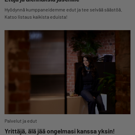
Hyödynnä kumppaneidemme edut ja tee selvää säästöä.
Katso listaus kaikista eduista!
Palvelut ja edut
Yrittäjä, älä jää ongelmasi kanssa yksin!