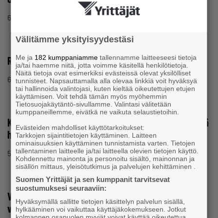
6.8.2002 klo 10:24
Lausunto
Välitämme yksityisyydestäsi
Me ja
182 kumppaniamme
tallennamme laitteeseesi tietoja
RSL COM osaksi Finnetiä
ja/tai haemme niitä, jotta voimme käsitellä henkilötietoja.
Näitä tietoja ovat esimerkiksi evästeissä olevat yksilölliset
6.8.2002 klo 10:21
Lausunto
tunnisteet. Napsauttamalla alla olevaa linkkiä voit hyväksyä
tai hallinnoida valintojasi, kuten kieltää oikeutettujen etujen
käyttämisen. Voit tehdä tämän myös myöhemmin
Tietosuojakäytäntö-sivullamme. Valintasi välitetään
kumppaneillemme, eivätkä ne vaikuta selaustietoihin.
Kansallisten yritystukien riittävyyteen kiinnitettävä
Evästeiden mahdolliset käyttötarkoitukset:
huomiota
Tarkkojen sijaintitietojen käyttäminen. Laitteen
ominaisuuksien käyttäminen tunnistamista varten. Tietojen
tallentaminen laitteelle ja/tai laitteella olevien tietojen käyttö.
5.8.2002 klo 14:36
Lausunto
Kohdennettu mainonta ja personoitu sisältö, mainonnan ja
sisällön mittaus, yleisötutkimus ja palvelujen kehittäminen .
Suomen Yrittäjät ja sen kumppanit tarvitsevat
suostumuksesi seuraaviin:
Valtiontilintarkastajain kertomuksen valmistelu
Hyväksymällä sallitte tietojen käsittelyn palvelun sisällä,
vuodelta 2001
hylkääminen voi vaikuttaa käyttäjäkokemukseen. Jotkut
kolmannen osapuolen myyjät voivat käyttää oikeutettua