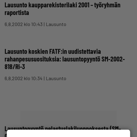
Lausunto kaupparekisterilaki 2001 – työryhmän
raportista
6.8.2002 klo 10:43
Lausunto
Lausunto koskien FATF:in uudistettavia
rahanpesusuosituksia: lausuntopyyntö SM-2002-
818/Ri-3
6.8.2002 klo 10:34
Lausunto
Lausuntopyyntö pelastuslakiluonnoksesta (SM-
0668:00/25/01/2000)