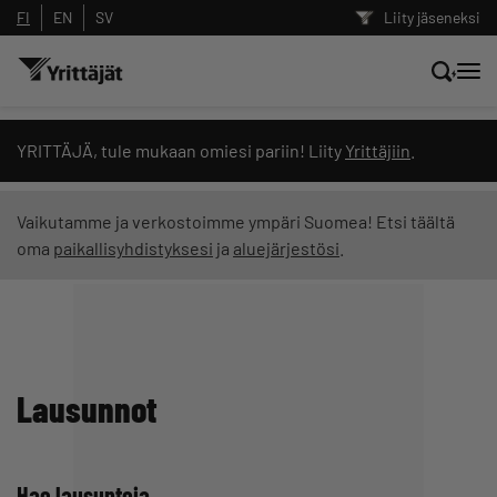
FI
EN
SV
Liity jäseneksi
Hae sivustolta tai kysy suoraan
YRITTÄJÄ, tule mukaan omiesi pariin! Liity
Yrittäjiin
.
Yrittäjien tekoälyltä
Vaikutamme ja verkostoimme ympäri Suomea! Etsi täältä
oma
paikallisyhdistyksesi
ja
aluejärjestösi
.
Hae
Suodata hakutuloksia: näytä kaikki sisältö
Lausunnot
Hae lausuntoja