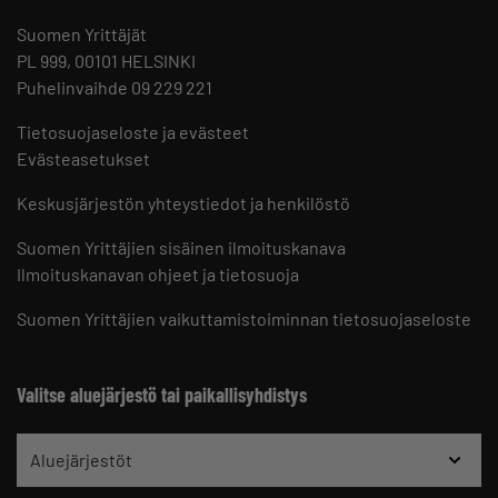
Suomen Yrittäjät
PL 999, 00101 HELSINKI
Puhelinvaihde 09 229 221
Tietosuojaseloste ja evästeet
Evästeasetukset
Keskusjärjestön yhteystiedot ja henkilöstö
Suomen Yrittäjien sisäinen ilmoituskanava
Ilmoituskanavan ohjeet ja tietosuoja
Suomen Yrittäjien vaikuttamistoiminnan tietosuojaseloste
Valitse aluejärjestö tai paikallisyhdistys
Aluejärjestöt