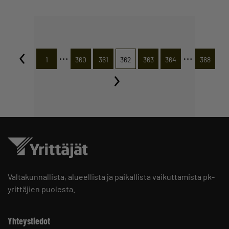
…
…
1
360
361
362
363
364
368
Valtakunnallista, alueellista ja paikallista vaikuttamista pk-
yrittäjien puolesta.
Yhteystiedot