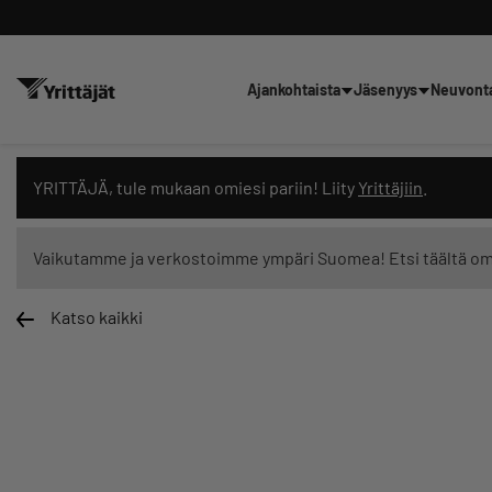
Ajankohtaista
Jäsenyys
Neuvont
Hae sivustolta tai kysy suoraan 
YRITTÄJÄ, tule mukaan omiesi pariin! Liity
Yrittäjiin
.
Vaikutamme ja verkostoimme ympäri Suomea! Etsi täältä o
Katso kaikki
Suodata hakutuloksia: näytä kaikki sisältö