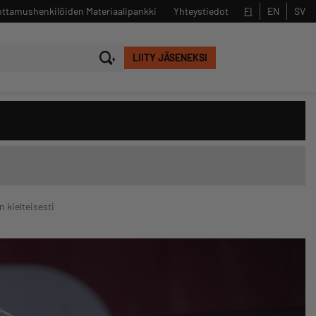
ttamushenkilöiden Materiaalipankki
Yhteystiedot
FI
EN
SV
LIITY JÄSENEKSI
Sulje
Hae
 kielteisesti