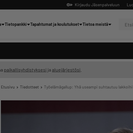
Kirjaudu Jäsenpalveluun
Luo
a
Tietopankki
Tapahtumat ja koulutukset
Tietoa meistä
Yrittäjien tekoälyltä
ma
paikallisyhdistyksesi
ja
aluejärjestösi
.
Etusivu
Tiedotteet
Työelämägallup: Yhä useampi suhtautuu lakkoihin