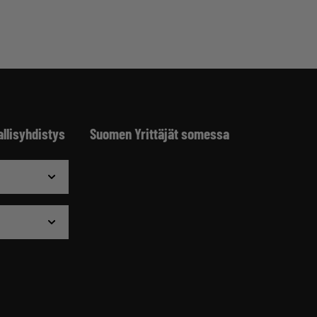
allisyhdistys
Suomen Yrittäjät somessa