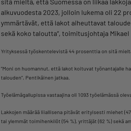
sitä mieltä, että Suomessa on liikaa lakko
alkuvuodesta 2023, jolloin lukema oli 22 pro
ymmärtävät, että lakot aiheuttavat taloudel
sekä koko taloutta”, toimitusjohtaja Mikael
Yrityksessä työskentelevistä 44 prosenttia on sitä mieltä
”Moni on huomannut, että lakot koituvat työnantajalle ha
talouden”, Pentikäinen jatkaa.
Työelämägallupissa vastaajina oli 1 093 työelämässä olevaa
Lakkojen määrää liiallisena pitävät erityisesti miehet (4
tai ylemmät toimihenkilöt (54 %), yrittäjät (62 %) sekä 