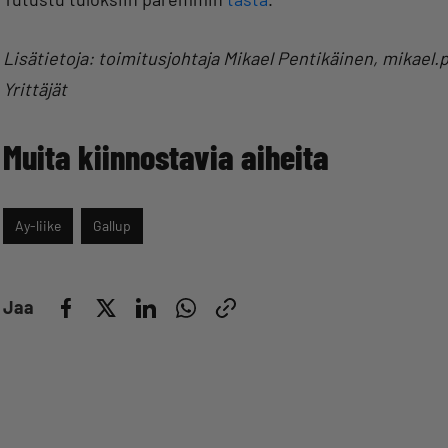
Lisätietoja:
toimitusjohtaja Mikael Pentikäinen, mikael.
Yrittäjät
Muita kiinnostavia aiheita
Ay-liike
Gallup
Jaa