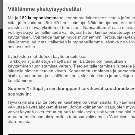
Välitämme yksityisyydestäsi
Me ja
182 kumppaniamme
tallennamme laitteeseesi tietoja ja/tai
niitä, jotta voimme käsitellä henkilötietoja. Näitä tietoja ovat esimerk
evästeissä olevat yksilölliset tunnisteet. Napsauttamalla alla olevaa 
voit hyväksyä tai hallinnoida valintojasi, kuten kieltää oikeutettujen
käyttämisen. Voit tehdä tämän myös myöhemmin Tietosuojakäytän
sivullamme. Valintasi välitetään kumppaneillemme, eivätkä ne vaik
selaustietoihin.
Yhteystiedot
Evästeiden mahdolliset käyttötarkoitukset:
Tarkkojen sijaintitietojen käyttäminen. Laitteen ominaisuuksien
käyttäminen tunnistamista varten. Tietojen tallentaminen laitteelle ja
laitteella olevien tietojen käyttö. Kohdennettu mainonta ja personoi
Suomen Yrittä
sisältö, mainonnan ja sisällön mittaus, yleisötutkimus ja palvelujen
Valtakunnallista, alueellista ja paikallista
PL 999, 00101
kehittäminen .
vaikuttamista pk-yrittäjien puolesta.
Puhelinvaihde
Suomen Yrittäjät ja sen kumppanit tarvitsevat suostumukses
seuraaviin:
Tietosuojasel
Hyväksymällä sallitte tietojen käsittelyn palvelun sisällä, hylkäämin
Evästeasetuk
vaikuttaa käyttäjäkokemukseen. Jotkut kolmannen osapuolen myyj
voivat käyttää oikeutettua etuaan toimiakseen, voit vastustaa sitä t
muuttaa muita asetuksia milloin tahansa valitsemalla 'Asetukset' s
Keskusjärjest
alareunasta.
Suomen Yrittä