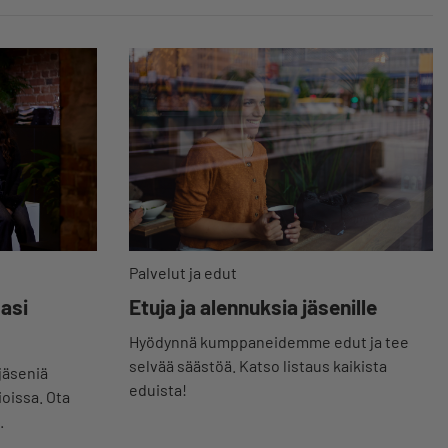
Palvelut ja edut
Etuja ja alennuksia jäsenille
masi
Hyödynnä kumppaneidemme edut ja tee
selvää säästöä. Katso listaus kaikista
jäseniä
eduista!
ioissa. Ota
.