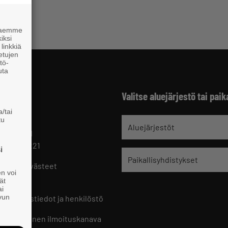
 haemme
iksi
linkkiä
 etujen
tö-
uta
Valitse aluejärjestö tai paik
/tai
tu
jät
Aluejärjestöt
 HELSINKI
 09 229 221
i
Paikallisyhdistykset
oste ja evästeet
en voi
set
ät
ai
ivun
ön yhteystiedot ja henkilöstö
jien sisäinen ilmoituskanava