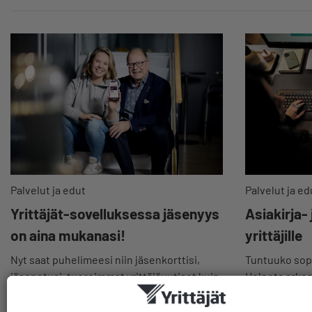
Palvelut ja edut
Palvelut ja ed
Yrittäjät-sovelluksessa jäsenyys
Asiakirja-
on aina mukanasi!
yrittäjille
Nyt saat puhelimeesi niin jäsenkorttisi,
Tuntuuko sopi
jäsenetusi, tuoreimmat yrittäjäuutiset kuin
Helpota arkeas
myös hyödylliset koulutukset sekä
valmiit pohjat
kiinnostavimmat tapahtumat.