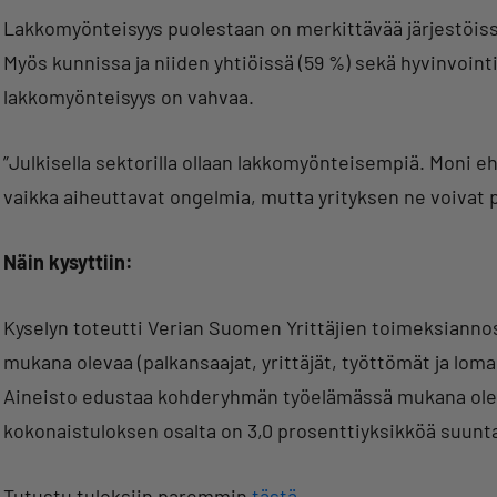
Lakkomyönteisyys puolestaan on merkittävää järjestöissä, 
Myös kunnissa ja niiden yhtiöissä (59 %) sekä hyvinvoint
lakkomyönteisyys on vahvaa.
”Julkisella sektorilla ollaan lakkomyönteisempiä. Moni ehk
vaikka aiheuttavat ongelmia, mutta yrityksen ne voivat 
Näin kysyttiin:
Kyselyn toteutti Verian Suomen Yrittäjien toimeksiannosta
mukana olevaa (palkansaajat, yrittäjät, työttömät ja loma
Aineisto edustaa kohderyhmän työelämässä mukana olev
kokonaistuloksen osalta on 3,0 prosenttiyksikköä suunt
Tutustu tuloksiin paremmin
tästä
.