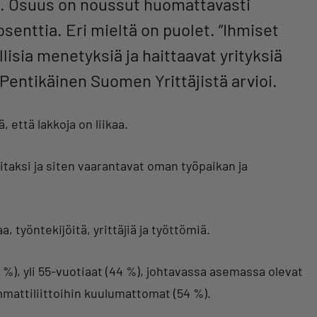
ja. Osuus on noussut huomattavasti
senttia. Eri mieltä on puolet. ”Ihmiset
lisia menetyksiä ja haittaavat yrityksiä
 Pentikäinen Suomen Yrittäjistä arvioi.
, että lakkoja on liikaa.
itaksi ja siten vaarantavat oman työpaikan ja
, työntekijöitä, yrittäjiä ja työttömiä.
7 %), yli 55-vuotiaat (44 %), johtavassa asemassa olevat
ammattiliittoihin kuulumattomat (54 %).