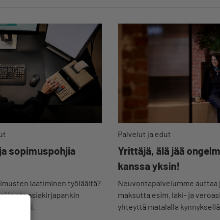
ut
Palvelut ja edut
 ja sopimuspohjia
Yrittäjä, älä jää ongel
kanssa yksin!
musten laatiminen työläältä?
Neuvontapalvelumme auttaa 
i ja ota asiakirjapankin
maksutta esim. laki- ja veroas
 käyttöösi.
yhteyttä matalalla kynnyksellä