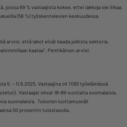
joissa 69 % vastaajista kokee, ettei lakkoja ole liikaa.
ialueilla (56 %) työskentelevien keskuudessa
ä arvioi, että lakot eivät kaada julkista sektoria,
pahimmillaan kaataa”, Pentikäinen arvioi.
 5. – 11.6.2025. Vastaajina oli 1 093 työelämässä
utetut). Vastaajat olivat 18–69-vuotiaita suomalaisia.
ia suomalaisia. Tulosten luottamusväli
aansa 50 prosentin tulostasolla.