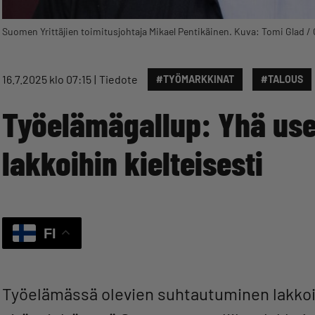
Suomen Yrittäjien toimitusjohtaja Mikael Pentikäinen. Kuva: Tomi Glad / 
16.7.2025 klo 07:15
Tiedote
#TYÖMARKKINAT
#TALOUS
Työelämägallup: Yhä us
lakkoihin kielteisesti
FI
Työelämässä olevien suhtautuminen lakkoi