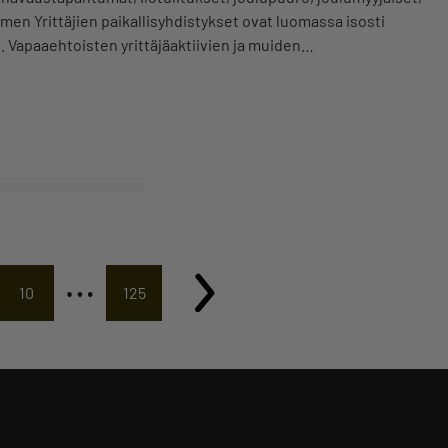
en Yrittäjien paikallisyhdistykset ovat luomassa isosti
. Vapaaehtoisten yrittäjäaktiivien ja muiden…
…
10
125