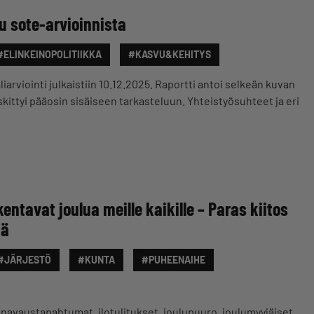
u sote-arvioinnista
#ELINKEINOPOLITIIKKA
#KASVU&KEHITYS
arviointi julkaistiin 10.12.2025. Raportti antoi selkeän kuvan
kittyi pääosin sisäiseen tarkasteluun. Yhteistyösuhteet ja eri
entavat joulua meille kaikille – Paras kiitos
tä
#JÄRJESTÖ
#KUNTA
#PUHEENAIHE
unavaustapahtumat, ilotulitukset, joulupuuro, joulumyyjäiset,