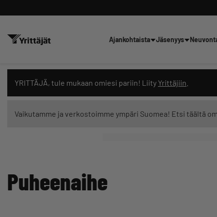
Ajankohtaista
Jäsenyys
Neuvont
Hae sivustolta tai kysy suoraan 
YRITTÄJÄ, tule mukaan omiesi pariin! Liity
Yrittäjiin
.
Vaikutamme ja verkostoimme ympäri Suomea! Etsi täältä o
Suodata hakutuloksia: näytä kaikki sisältö
Puheenaihe