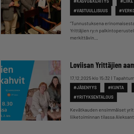
#KASVU&KEHITYS
#LIIKE
#VASTUULLISUUS
#VERK
”Tunnustuksena erinomaisesta 
Yrittäjien ry:n palkintoperust
merkittävin…
Loviisan Yrittäjien a
17.12.2025 klo 15:32
Tapahtu
#JÄSENYYS
#KUNTA
#YRITYKSENTALOUS
Kevätkauden ensimmäiset yritt
liiketoiminnan tilassa Aleksante