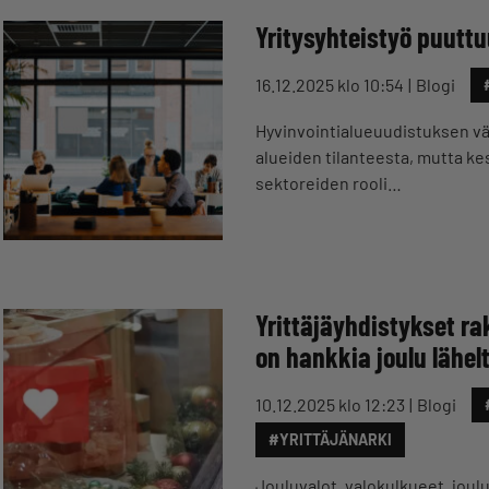
Yritysyhteistyö puuttu
16.12.2025 klo 10:54
Blogi
Hyvinvointialueuudistuksen väli
alueiden tilanteesta, mutta kes
sektoreiden rooli…
Yrittäjäyhdistykset rak
on hankkia joulu lähel
10.12.2025 klo 12:23
Blogi
#YRITTÄJÄNARKI
Jouluvalot, valokulkueet, joul