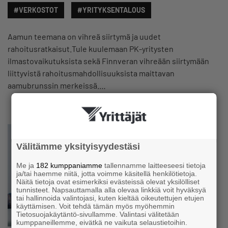
#VERKOSTOT
#YRITYKSENTALOUS
Aamun teemana on vihreä siirtymä ja uudet
rahoitusratkaisut.Tule kuulemaan PK-yritysten
ilmastovaikutuksista sekä Finnveran vihreään siirtymään
liittyvistä rahoitusmahdollisuuksista maittavan
aamubrunssin merkeissä.…
Välitämme yksityisyydestäsi
Me ja
182 kumppaniamme
tallennamme laitteeseesi tietoja
ja/tai haemme niitä, jotta voimme käsitellä henkilötietoja.
Näitä tietoja ovat esimerkiksi evästeissä olevat yksilölliset
tunnisteet. Napsauttamalla alla olevaa linkkiä voit hyväksyä
tai hallinnoida valintojasi, kuten kieltää oikeutettujen etujen
käyttämisen. Voit tehdä tämän myös myöhemmin
Tietosuojakäytäntö-sivullamme. Valintasi välitetään
kumppaneillemme, eivätkä ne vaikuta selaustietoihin.