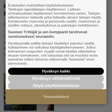
Hopeataloudessa ei penneillä pelata – Silvestor Oy:
Evästeiden mahdolliset käyttötarkoitukset:
Tarkkojen sijaintitietojen käyttäminen. Laitteen
yhteisöllisyys palveluissa mukana
ominaisuuksien käyttäminen tunnistamista varten. Tietojen
tallentaminen laitteelle ja/tai laitteella olevien tietojen käyttö.
Kohdennettu mainonta ja personoitu sisältö, mainonnan ja
#DIGI
#VERKOSTOT
21.3.2023 klo 08:53
Uutinen
sisällön mittaus, yleisötutkimus ja palvelujen kehittäminen .
Suomen Yrittäjät ja sen kumppanit tarvitsevat
Hopeataloudella tarkoitetaan yleensä yli 50-vuotiaille
suostumuksesi seuraaviin:
suunnattuja palveluja ja tuotteita. Termi korostaa
Hyväksymällä sallitte tietojen käsittelyn palvelun sisällä,
hylkääminen voi vaikuttaa käyttäjäkokemukseen. Jotkut
ikääntyvien merkitystä voimavarana ja potentiaalina
kolmannen osapuolen myyjät voivat käyttää oikeutettua
yhteiskunnalle sekä yritystoiminnalle.
etuaan toimiakseen, voit vastustaa sitä tai muuttaa muita
asetuksia milloin tahansa valitsemalla 'Asetukset' sivun
alareunasta.
Hyväksyn kaikki
Hyväksyn välttämättömät
Näytä käyttötarkoitukset
Tietosuojakäytäntö