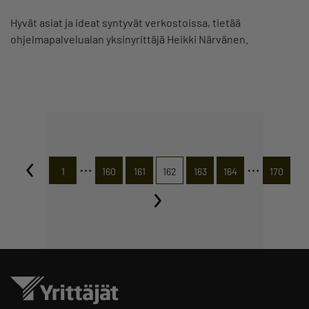
Hyvät asiat ja ideat syntyvät verkostoissa, tietää
ohjelmapalvelualan yksinyrittäjä Heikki Närvänen.
…
…
1
160
161
162
163
164
170