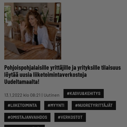
Pohjoispohjalaisille yrittäjille ja yrityksille tilaisuus
löytää uusia liiketoimintaverkostoja
Uudeltamaalta!
#KASVU&KEHITYS
13.1.2022 klo 08:21
Uutinen
#LIIKETOIMINTA
#MYYNTI
#NUORETYRITTÄJÄT
#OMISTAJANVAIHDOS
#VERKOSTOT