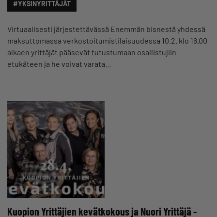
#YKSINYRITTÄJÄT
Virtuaalisesti järjestettävässä Enemmän bisnestä yhdessä
maksuttomassa verkostoitumistilaisuudessa 10.2. klo 16.00
alkaen yrittäjät pääsevät tutustumaan osallistujiin
etukäteen ja he voivat varata…
Kuopion Yrittäjien kevätkokous ja Nuori Yrittäjä -