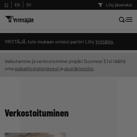
FI
EN
SV
Liity jäseneksi
Hae sivustolta tai kysy suoraan
YRITTÄJÄ, tule mukaan omiesi pariin! Liity
Yrittäjiin
.
Yrittäjien tekoälyltä
Vaikutamme ja verkostoimme ympäri Suomea! Etsi täältä
oma
paikallisyhdistyksesi
ja
aluejärjestösi
.
Hae
Suodata hakutuloksia: näytä kaikki sisältö
Verkostoituminen