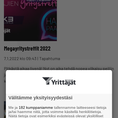
Megayritystreffit 2022
7.1.2022 klo 09:43
Tapahtuma
Pitkästä aikaa livenä! Nyt on aika tehdä nopea vilkaisu peiliin
ja lähteä treffeille. Myös me uskomme, että kaksin
kaunihimpi ja…
Välitämme yksityisyydestäsi
Me ja
182 kumppaniamme
tallennamme laitteeseesi tietoja
ja/tai haemme niitä, jotta voimme käsitellä henkilötietoja.
Näitä tietoja ovat esimerkiksi evästeissä olevat yksilölliset