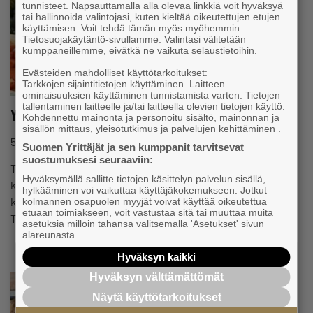
tunnisteet. Napsauttamalla alla olevaa linkkiä voit hyväksyä
tai hallinnoida valintojasi, kuten kieltää oikeutettujen etujen
käyttämisen. Voit tehdä tämän myös myöhemmin
Tietosuojakäytäntö-sivullamme. Valintasi välitetään
kumppaneillemme, eivätkä ne vaikuta selaustietoihin.
Evästeiden mahdolliset käyttötarkoitukset:
Tarkkojen sijaintitietojen käyttäminen. Laitteen
ominaisuuksien käyttäminen tunnistamista varten. Tietojen
tallentaminen laitteelle ja/tai laitteella olevien tietojen käyttö.
Yrittäjälounas -kuukausitapahtuma
Kohdennettu mainonta ja personoitu sisältö, mainonnan ja
sisällön mittaus, yleisötutkimus ja palvelujen kehittäminen .
5.1.2022 klo 15:49
Tapahtuma
Suomen Yrittäjät ja sen kumppanit tarvitsevat
suostumuksesi seuraaviin:
Tervetuloa yhteiseen pöytään Nurmijärven Yrittäjien
Hyväksymällä sallitte tietojen käsittelyn palvelun sisällä,
kuukausitapahtuma yrittäjälounas jäsenyrittäjille joka
hylkääminen voi vaikuttaa käyttäjäkokemukseen. Jotkut
kuukauden toinen tiistai. Kevätkausi 2022 Lounas- ja
kolmannen osapuolen myyjät voivat käyttää oikeutettua
etuaan toimiakseen, voit vastustaa sitä tai muuttaa muita
Tilausravintola Makupata kirkonkylällä. Saat…
asetuksia milloin tahansa valitsemalla 'Asetukset' sivun
alareunasta.
Hyväksyn kaikki
Hyväksyn välttämättömät
Näytä käyttötarkoitukset