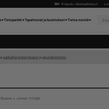
Kirjaudu Jäsenpalveluun
Luo
a
Tietopankki
Tapahtumat ja koulutukset
Tietoa meistä
Yrittäjien tekoälyltä
ma
paikallisyhdistyksesi
ja
aluejärjestösi
.
Etusivu
Jokelan Yrittäjät