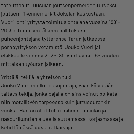
toteuttanut Tuusulan joutsenperheiden turvaksi
joutsen-liikennemerkit Jokelan keskustaan.
Vuori johti yritystä toimitusjohtajana vuosina 1981–
2013 ja toimi sen jälkeen hallituksen
puheenjohtajana tyttärensä Tarun jatkaessa
perheyrityksen vetämistä. Jouko Vuori jäi
eläkkeelle vuonna 2025, 80-vuotiaana – 65 vuoden
mittaisen työuran jälkeen.
Yrittäjä, tekijä ja yhteisön tuki
Jouko Vuori ei ollut pukujohtaja, vaan käsistään
taitava tekijä, jonka pajalle on aina voinut poiketa
niin metallityön tarpeessa kuin juttuseurankin
vuoksi. Hän on ollut tuttu hahmo Tuusulan ja
naapurikuntien alueella auttamassa, korjaamassa ja
kehittämässä uusia ratkaisuja.