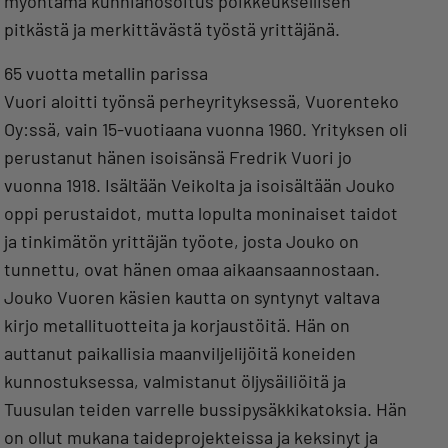
myöntämä kunnianosoitus poikkeuksellisen
pitkästä ja merkittävästä työstä yrittäjänä.
65 vuotta metallin parissa
Vuori aloitti työnsä perheyrityksessä, Vuorenteko
Oy:ssä, vain 15-vuotiaana vuonna 1960. Yrityksen oli
perustanut hänen isoisänsä Fredrik Vuori jo
vuonna 1918. Isältään Veikolta ja isoisältään Jouko
oppi perustaidot, mutta lopulta moninaiset taidot
ja tinkimätön yrittäjän työote, josta Jouko on
tunnettu, ovat hänen omaa aikaansaannostaan.
Jouko Vuoren käsien kautta on syntynyt valtava
kirjo metallituotteita ja korjaustöitä. Hän on
auttanut paikallisia maanviljelijöitä koneiden
kunnostuksessa, valmistanut öljysäiliöitä ja
Tuusulan teiden varrelle bussipysäkkikatoksia. Hän
on ollut mukana taideprojekteissa ja keksinyt ja