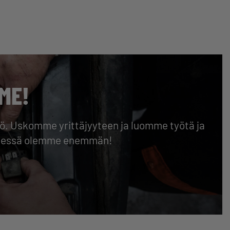
ME!
isö. Uskomme yrittäjyyteen ja luomme työtä ja
hdessä olemme enemmän!