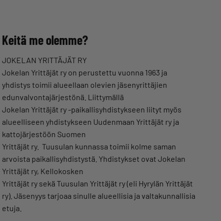
Keitä me olemme?
JOKELAN YRITTÄJÄT RY
Jokelan Yrittäjät ry on perustettu vuonna 1963 ja
yhdistys toimii alueellaan olevien jäsenyrittäjien
edunvalvontajärjestönä. Liittymällä
Jokelan Yrittäjät ry -paikallisyhdistykseen liityt myös
alueelliseen yhdistykseen Uudenmaan Yrittäjät ry ja
kattojärjestöön Suomen
Yrittäjät ry. Tuusulan kunnassa toimii kolme saman
arvoista paikallisyhdistystä. Yhdistykset ovat Jokelan
Yrittäjät ry, Kellokosken
Yrittäjät ry sekä Tuusulan Yrittäjät ry (eli Hyrylän Yrittäjät
ry). Jäsenyys tarjoaa sinulle alueellisia ja valtakunnallisia
etuja.