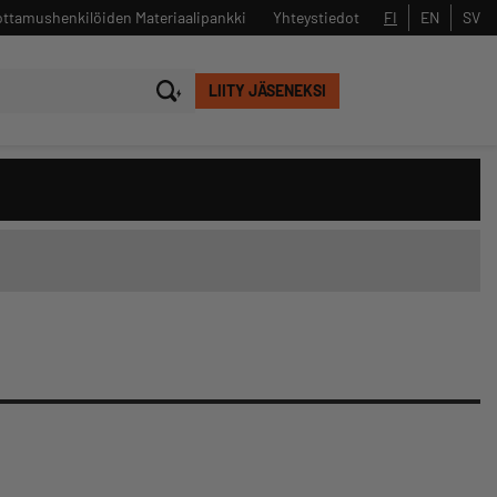
ttamushenkilöiden Materiaalipankki
Yhteystiedot
FI
EN
SV
LIITY JÄSENEKSI
Sulje
Hae