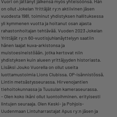
Vuori on jättänyt jälkensä myös yhteisöönsä. Hän
on ollut Jokelan Yrittäjät ry:n aktiivinen jäsen
vuodesta 1981, toiminut yhdistyksen hallituksessa
yli kymmenen vuotta ja hoitanut osan ajasta
rahastonhoitajan tehtävää. Vuoden 2023 Jokelan
Yrittäjät ry:n 60-vuotisjuhlanäyttelyyn saatiin
hänen laajat kuva-arkistonsa ja
muistoesineistöään, jotka kertovat niin
yhdistyksen kuin alueen yrittäjyyden historiasta.
Lisäksi Jouko Vuorella on ollut useita
luottamustoimia Lions Clubissa, OP-isännistössä,
Lintin metsästysseurassa, Hirvenojantien
tiehoitokunnassa ja Tuusulan kameraseurassa.
– Olen koko ikäni ollut luontoihminen, erityisesti
lintujen seuraaja. Olen Keski- ja Pohjois-
Uudenmaan Lintuharrastajat Apus ry:n jäsen ja