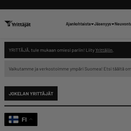
Ajankohtaista
Jäsenyys
Neuvont
Hae sivustolta tai kysy suoraan 
YRITTÄJÄ, tule mukaan omiesi pariin! Liity
Yrittäjiin
.
Vaikutamme ja verkostoimme ympäri Suomea! Etsi täältä o
Suodata hakutuloksia: näytä kaikki sisältö
JOKELAN YRITTÄJÄT
FI