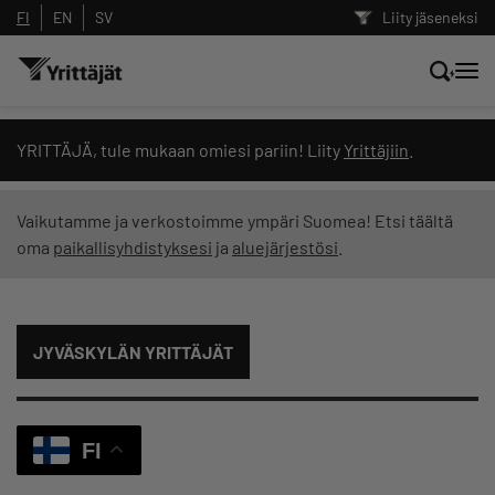
FI
EN
SV
Liity jäseneksi
Hae sivustolta tai kysy suoraan
YRITTÄJÄ, tule mukaan omiesi pariin! Liity
Yrittäjiin
.
Yrittäjien tekoälyltä
Vaikutamme ja verkostoimme ympäri Suomea! Etsi täältä
oma
paikallisyhdistyksesi
ja
aluejärjestösi
.
Hae
Suodata hakutuloksia: näytä kaikki sisältö
JYVÄSKYLÄN YRITTÄJÄT
FI