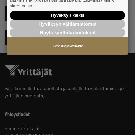
asetuksia milloin tahansa valitsemalla 'Asetukset' sivun
alareunasta.
LINKEDIN
Hyväksyn kaikki
Hyväksyn välttämättömät
Näytä käyttötarkoitukset
INSTAGRAM
Tietosuojakäytäntö
Valtakunnallista, alueellista ja paikallista vaikuttamista pk-
yrittäjien puolesta.
Yhteystiedot
Suomen Yrittäjät