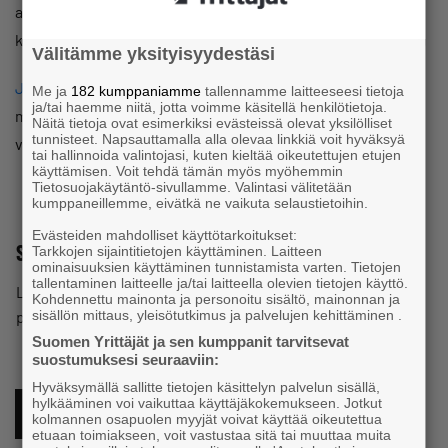
alueellista kuin valtakunnallistakin tapahtuma- ja
koulutustarjontaa.
Välitämme yksityisyydestäsi
Järjestämme vuosittain
paikkakuntamme yrittäjille
Me ja
182 kumppaniamme
tallennamme laitteeseesi tietoja
ja/tai haemme niitä, jotta voimme käsitellä henkilötietoja.
mahdollisuuksia verkostoitumiselle, kouluttautumiselle,
Näitä tietoja ovat esimerkiksi evästeissä olevat yksilölliset
tunnisteet. Napsauttamalla alla olevaa linkkiä voit hyväksyä
viihtymiselle ja vertaistuelle.
tai hallinnoida valintojasi, kuten kieltää oikeutettujen etujen
käyttämisen. Voit tehdä tämän myös myöhemmin
Tietosuojakäytäntö-sivullamme. Valintasi välitetään
kumppaneillemme, eivätkä ne vaikuta selaustietoihin.
Evästeiden mahdolliset käyttötarkoitukset:
Seuraa meitä myös somessa!
Tarkkojen sijaintitietojen käyttäminen. Laitteen
ominaisuuksien käyttäminen tunnistamista varten. Tietojen
tallentaminen laitteelle ja/tai laitteella olevien tietojen käyttö.
Löydät meidät myös somesta. Seuraamalla sivustojamme
Kohdennettu mainonta ja personoitu sisältö, mainonnan ja
pysyt perillä ajankohtaisista asioista.
sisällön mittaus, yleisötutkimus ja palvelujen kehittäminen .
Suomen Yrittäjät ja sen kumppanit tarvitsevat
suostumuksesi seuraaviin:
Hyväksymällä sallitte tietojen käsittelyn palvelun sisällä,
hylkääminen voi vaikuttaa käyttäjäkokemukseen. Jotkut
FACEBOOK
kolmannen osapuolen myyjät voivat käyttää oikeutettua
etuaan toimiakseen, voit vastustaa sitä tai muuttaa muita