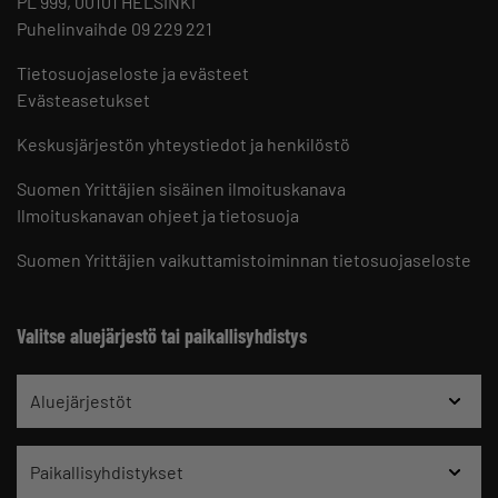
PL 999, 00101 HELSINKI
Puhelinvaihde 09 229 221
Tietosuojaseloste ja evästeet
Evästeasetukset
Keskusjärjestön yhteystiedot ja henkilöstö
Suomen Yrittäjien sisäinen ilmoituskanava
Ilmoituskanavan ohjeet ja tietosuoja
Suomen Yrittäjien vaikuttamistoiminnan tietosuojaseloste
Valitse aluejärjestö tai paikallisyhdistys
Aluejärjestöt
Paikallisyhdistykset