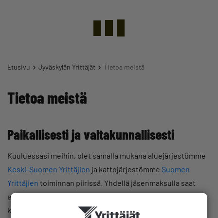
Etusivu
Jyväskylän Yrittäjät
Tietoa meistä
Tietoa meistä
Paikallisesti ja valtakunnallisesti
Kuuluessasi meihin, olet samalla mukana aluejärjestömme
Keski-Suomen Yrittäjien
ja kattojärjestömme
Suomen
Yrittäjien
toiminnan piirissä. Yhdellä jäsenmaksulla saat
edunvalvonnan ja jäsenpalvelut koko ketjusta
kolmiportaisesti ja pääset hyödyntämään niin paikallista,